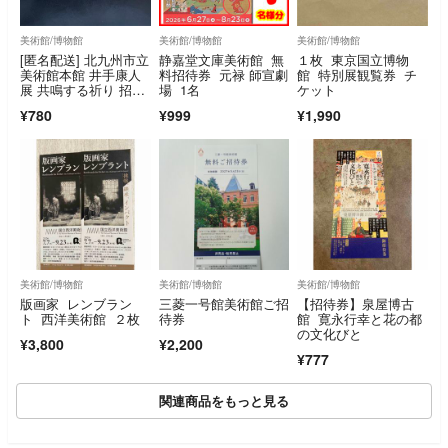
美術館/博物館
美術館/博物館
美術館/博物館
[匿名配送] 北九州市立
静嘉堂文庫美術館 無
１枚 東京国立博物
美術館本館 井手康人
料招待券 元禄 師宣劇
館 特別展観覧券 チ
展 共鳴する祈り 招待
場 1名
ケット
券１枚！
¥780
¥999
¥1,990
美術館/博物館
美術館/博物館
美術館/博物館
版画家 レンブラン
三菱一号館美術館ご招
【招待券】泉屋博古
ト 西洋美術館 ２枚
待券
館 寛永行幸と花の都
の文化びと
¥3,800
¥2,200
¥777
関連商品をもっと見る