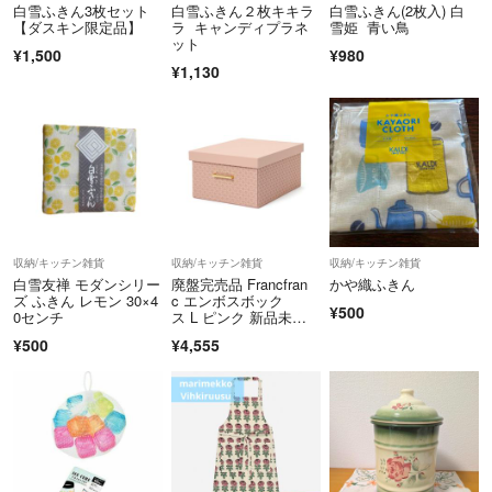
白雪ふきん3枚セット
白雪ふきん２枚キキラ
白雪ふきん(2枚入) 白
【ダスキン限定品】
ラ キャンディプラネ
雪姫 青い鳥
ット
¥1,500
¥980
¥1,130
収納/キッチン雑貨
収納/キッチン雑貨
収納/キッチン雑貨
白雪友禅 モダンシリー
廃盤完売品 Francfran
かや織ふきん
ズ ふきん レモン 30×4
c エンボスボック
¥500
0センチ
ス L ピンク 新品未使
用 希少レア
¥500
¥4,555