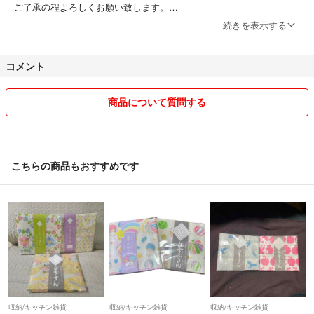
ご了承の程よろしくお願い致します。
商品の画像と実物では若干色味の違いがでることがあります。
続きを表示する
配送方法は変更になる場合があります。
素人の自宅保管品を出品しますので、検品に関し見落とし等ある場合が
コメント
あります。
匿名性の維持やすり替え防止ため原則入金後の返品は不可としていま
す。
商品について質問する
以上を踏まえまして、ヴィンテージ品、中古品にご理解いただける方の
みご購入の程宜しくお願い致します。
喫煙無し ペット無し
こちらの商品もおすすめです
収納/キッチン雑貨
収納/キッチン雑貨
収納/キッチン雑貨