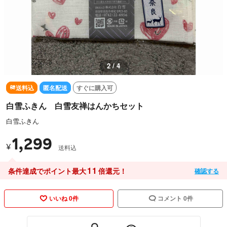
2 / 4
送料込
匿名配送
すぐに購入可
白雪ふきん 白雪友禅はんかちセット
白雪ふきん
1,299
¥
送料込
11
条件達成でポイント最大
倍還元！
確認する
いいね 0件
コメント 0件