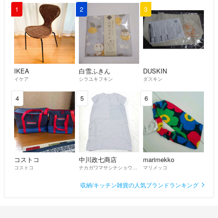
1
2
3
IKEA
白雪ふきん
DUSKIN
イケア
シラユキフキン
ダスキン
4
5
6
コストコ
中川政七商店
marimekko
コストコ
ナカガワマサシチショウテン
マリメッコ
収納/キッチン雑貨の人気ブランドランキング