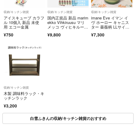
収納/キッチン雑貨
収納/キッチン雑貨
収納/キッチン雑貨
アイスキューブ カラフ
国内正規品 新品 marim
imane Eve イマン イ
ル 10個入 新品 未使
ekko Vihkiruusu マリ
ヴ ホーロー キャニス
用 エコー金属
メッコ ヴィヒキルー
ター 薔薇柄 LLサイ
ス エプロン ベビーピ
ズ 廃盤品
¥750
¥9,800
¥7,300
ンク 日本限定
収納/キッチン雑貨
木製 調味料ラック・キ
ッチンラック
¥3,200
白雪ふきんの収納/キッチン雑貨のおすすめ