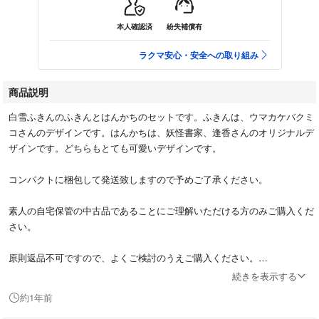
本人確認済
紛失補償有
ラクマ安心・安全への取り組み
商品説明
白雪ふきんのふきんとはんかちのセットです。ふきんは、ウマカケバクミ
コさんのデザインです。はんかちは、妖怪書家、逢香さんのオリジナルデ
ザインです。どちらもとても可愛いデザインです。
コンパクトに梱包して発送致しますので予めご了承ください。
素人の自宅保管の中古品であることにご理解いただける方のみご購入くだ
さい。
原則返品不可ですので、よくご検討のうえご購入ください。
続きを表示する
#白雪ふきん #はんかち #白雪友禅 #新品未使用品
約1年前