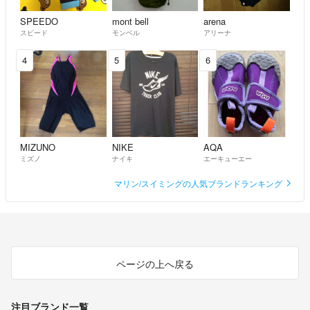
SPEEDO
mont bell
arena
スピード
モンベル
アリーナ
4
5
6
MIZUNO
NIKE
AQA
ミズノ
ナイキ
エーキューエー
マリン/スイミングの人気ブランドランキング
ページの上へ戻る
注目ブランド一覧