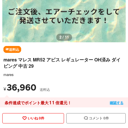
2 / 11
送料込
mares マレス MR52 アビス レギュレーター OH済み ダイ
ビング 中古 29
mares
36,960
¥
送料込
11
条件達成でポイント最大
倍還元！
確認する
いいね 0件
コメント 0件