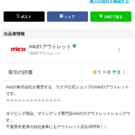
購入の流れを確認する
テナンスを推奨します。
ポスト
シェア
LINEで送る
複数のサイト、店頭にて在庫を共有しておりますので、ご注文後欠品とな
る場合がございます。予めご了承ください。
出品者情報
木更津アウトレット店で取り扱い中です。
mic21アウトレット
■ 発送・梱包
mic21アウトレット
お支払い確定後、エアーチェックをして発送させていただきます。
ヤマト運輸で追跡ありの発送です。
取引の評価
1
0
0
管理用コード：2500000560811
mic21株式会社が運営する、ラクマ公式ショップのmic21アウトレット
です。
＝＝＝＝＝＝＝＝＝＝＝＝＝＝
ダイビング用品、マリングッズ専門店mic21のアウトレットショップで
す。
千葉県木更津の自社倉庫にもアウトレット店をOPEN！！