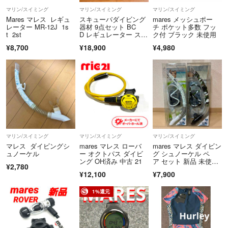
マリン/スイミング
マリン/スイミング
マリン/スイミング
Mares マレス レギュ
スキューバダイビング
mares メッシュポー
レーター MR-12J 1s
器材 9点セット BC
チ ポケット多数 フッ
t 2st
D レギュレーター スー
ク付 ブラック 未使用
ツ 現状販売
¥8,700
¥18,900
¥4,980
マリン/スイミング
マリン/スイミング
マリン/スイミング
マレス ダイビングシ
mares マレス ローバ
mares マレス ダイビン
ュノーケル
ー オクトパス ダイビ
グ シュノーケル ペ
ング OH済み 中古 21
ア セット 新品 未使用
¥2,780
品 有り
¥12,100
¥7,900
1%還元