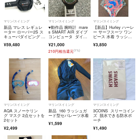
マリン/スイミング
マリン/スイミング
マリン/スイミング
新品 マレス レギュレ
♥️動作品 腕時計 mare
【新品】Hurley ハーレ
ーター ローバー2S ス
s SMART AIR ダイブ
ー サーフスーツ ワン
キューバダイビング m
コンピュータ ダイコ
ピース 水着 ラッシュ
ares
ン
ガード
¥59,480
¥21,000
¥3,850
(1%)
210円相当還元
マリン/スイミング
マリン/スイミング
マリン/スイミング
AQA スノーケリン
新品 160 ラッシュガ
3COINS スリーコイン
グ マスク 2点セットを
ード型セパレーツ水着
ズ 脱水できる防水ポ
2セット
ーチ
¥1,599
¥2,499
¥1,490