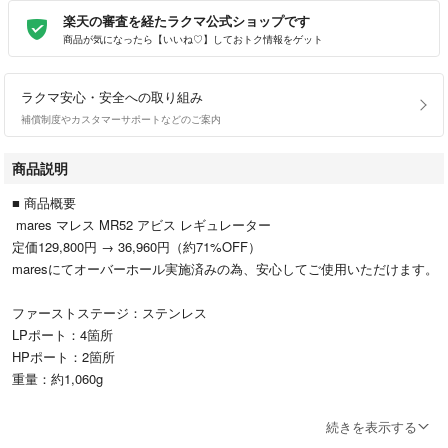
楽天の審査を経たラクマ公式ショップです
商品が気になったら【いいね♡】しておトク情報をゲット
ラクマ安心・安全への取り組み
補償制度やカスタマーサポートなどのご案内
商品説明
■ 商品概要
mares マレス MR52 アビス レギュレーター
定価129,800円 → 36,960円（約71%OFF）
maresにてオーバーホール実施済みの為、安心してご使用いただけます。
ファーストステージ：ステンレス
LPポート：4箇所
HPポート：2箇所
重量：約1,060g
■ 状態
続きを表示する
・中古品(使用回数・最終使用時期不明)。