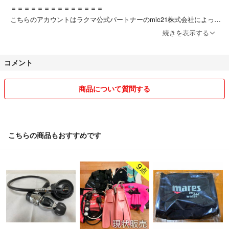
＝＝＝＝＝＝＝＝＝＝＝＝＝＝
こちらのアカウントはラクマ公式パートナーのmic21株式会社によって
運営されています。
続きを表示する
▼特商法
https://fril.jp/ts/official/law/a383/
コメント
▼返品特約
https://fril.jp/ts/official/law/a383/#return_policy
商品について質問する
こちらの商品もおすすめです