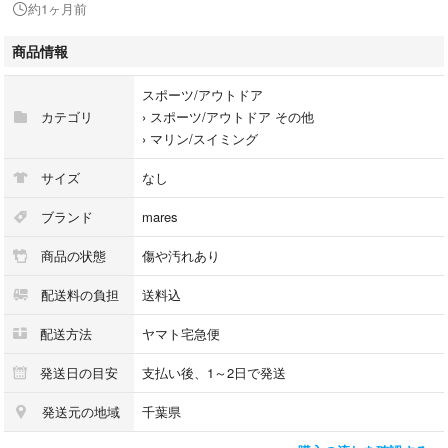
約1ヶ月前
・maresにてオーバーホール実施済（2025年5月）
※保証期限はオーバーホール後、6か月となります。
商品情報
購入時、ご希望の場合は再度メーカーにてオーバーホールも可能です。
スポーツ/アウトドア
（※有料）
カテゴリ
›
スポーツ/アウトドア その他
›
マリン/スイミング
■ 付属品
サイズ
なし
・レギュレーター本体のみ
※オクトパス、ゲージ、中圧ホースは付属しません
ブランド
mares
商品の状態
傷や汚れあり
元々セットアップされていた製品の為、LPポートネジが2個、 HPポート
ネジが1個付属していません。
配送料の負担
送料込
お好みのオクトパスやゲージを組み込み可能です。
セットアップ後は必ず動作確認を行ってください。
配送方法
ヤマト宅急便
■ 注意事項
発送日の目安
支払い後、1～2日で発送
中古商品につき、傷や汚れがございます。
発送元の地域
千葉県
中古品という特性をご理解いただきご購入のご検討をお願い致します。
安全に関わる器材のため、使用頻度や経過日数により定期的な点検・メン