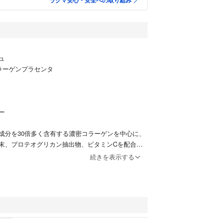
ラクマ安心・安全への取り組み
ュ
ラーゲンプラセンタ
ー
成分を30倍多く含有する濃密コラーゲンを中心に、
末、プロテオグリカン抽出物、ビタミンCを配合。
センタの気になるクセを抑えた無香料タイプ。
続きを表示する
給にご利用いただけます。
保管 2027.1期限
リメント