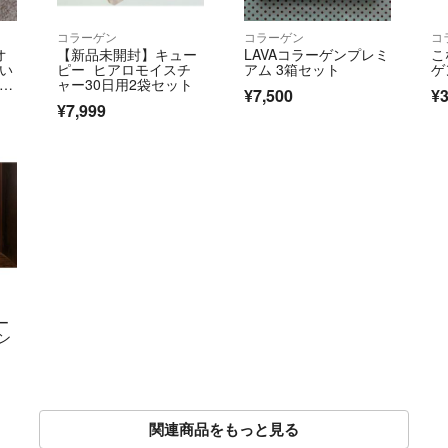
コラーゲン
コラーゲン
コ
オ
【新品未開封】キュー
LAVAコラーゲンプレミ
こ
しい
ピー ヒアロモイスチ
アム 3箱セット
ゲ
鉄＋
ャー30日用2袋セット
¥7,500
¥3
¥7,999
ー
ン
関連商品をもっと見る