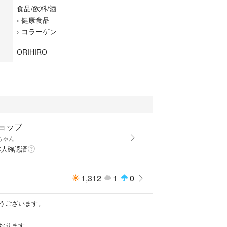
品・サプリメント
食品/飲料/酒
›
健康食品
ットなし
›
コラーゲン
ORIHIRO
あり
おりますので、先に購入した方優先となり、突然削
す。ご了承下さい
ョップ
ちゃん
本人確認済
1,312
1
0
うございます。
おります。