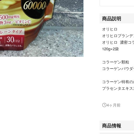
商品説明
オリヒロ
オリヒロプランデ
オリヒロ 濃密コ
120g×2袋
コラーゲン顆粒
コラーゲンパウダ
コラーゲン特有の
プラセンタエキス
コラーゲンやプラ
毎日の美容成分補
4ヶ月前
◆2026.3より自宅
商品情報
他、日用品・サプ