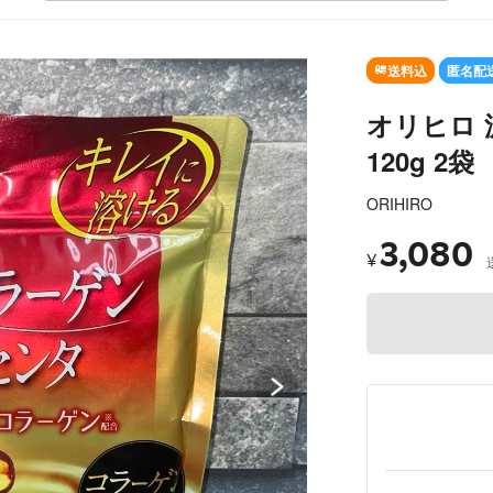
SOLD O
送料込
匿名配
オリヒロ
120g 2袋
ORIHIRO
3,080
¥