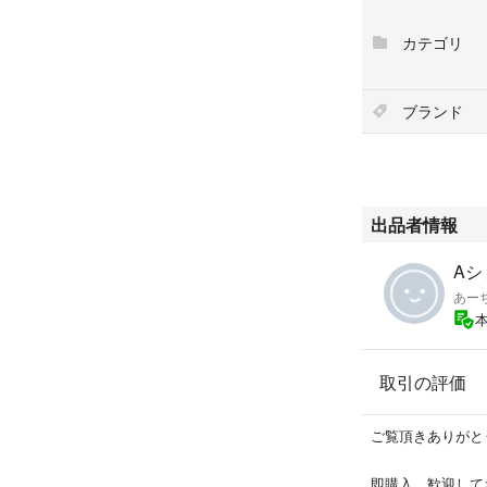
#あーちゃん日用
カテゴリ
◆喫煙者なし・ペ
◆即購入OK
◆ポスト投函
ブランド
◆シール剥がし跡
◆他でも出品して
除する事が有りま
出品者情報
Aシ
あー
取引の評価
ご覧頂きありがと
即購入、歓迎して