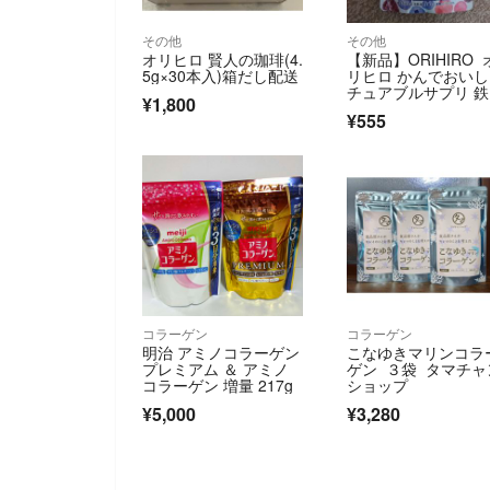
その他
その他
オリヒロ 賢人の珈琲(4.
【新品】ORIHIRO 
5g×30本入)箱だし配送
リヒロ かんでおい
チュアブルサプリ 
¥1,800
葉酸
¥555
コラーゲン
コラーゲン
明治 アミノコラーゲン
こなゆきマリンコラ
プレミアム ＆ アミノ
ゲン ３袋 タマチャ
コラーゲン 増量 217g
ショップ
¥5,000
¥3,280