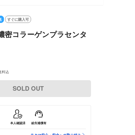
UT
送
すぐに購入可
 濃密コラーゲンプラセンタ
送料込
SOLD OUT
本人確認済
紛失補償有