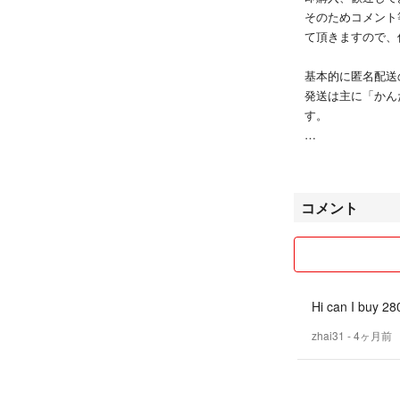
そのためコメント
て頂きますので、
基本的に匿名配送
発送は主に「かん
す。
喫煙者なし
ペットなし
コメント
Hi can I buy 28
zhai31
- 4ヶ月前