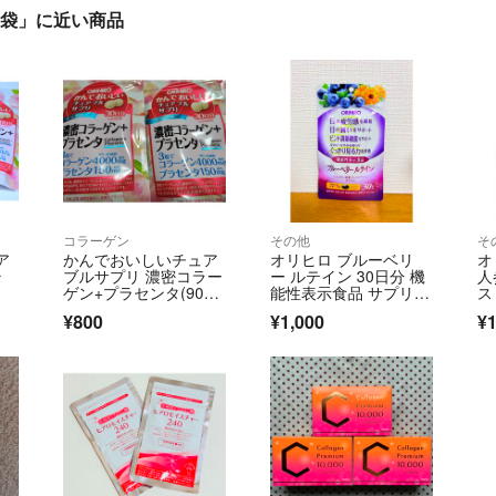
 2袋」に近い商品
コラーゲン
その他
そ
ア
かんでおいしいチュア
オリヒロ ブルーベリ
オ
ラ
ブルサプリ 濃密コラー
ー ルテイン 30日分 機
人
ゲン+プラセンタ(90粒
能性表示食品 サプリメ
ス
入)
ント
¥800
¥1,000
¥1