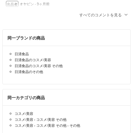
オヤビン
- 3ヶ月前
出品者
すべてのコメントを見る
ご回答ありがとうございます。他サイトで3200円で出品されていたの
で、それ以下だったら購入しようかと思いました。ご検討いただけれ
ば幸いです。
同一ブランドの商品
じゅんいち
- 3ヶ月前
日清食品
じゅんいち様
日清食品のコスメ/美容
コメントありがとうございます。
日清食品のコスメ/美容 その他
3268円で如何でしょうか？
日清食品のその他
オヤビン
- 3ヶ月前
出品者
お値下げは不可ですか？
同一カテゴリの商品
じゅんいち
- 3ヶ月前
コスメ/美容
コスメ/美容
›
コスメ/美容 その他
コスメ/美容
›
コスメ/美容 その他
›
その他