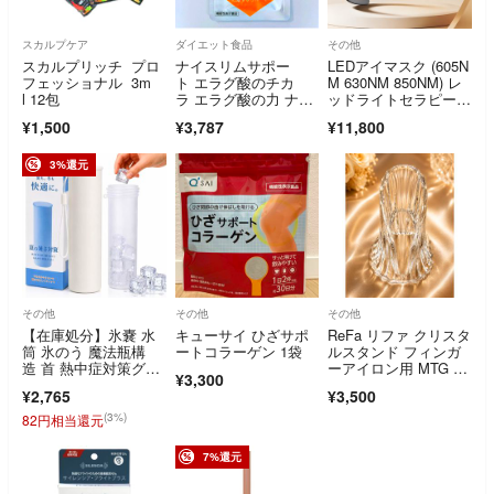
スカルプケア
ダイエット食品
その他
スカルプリッチ プロ
ナイスリムサポー
LEDアイマスク (605N
フェッショナル 3m
ト エラグ酸のチカ
M 630NM 850NM) レ
l 12包
ラ エラグ酸の力 ナイ
ッドライトセラピー E
トスリムサポート
MS
¥1,500
¥3,787
¥11,800
3%還元
その他
その他
その他
【在庫処分】氷嚢 水
キューサイ ひざサポ
ReFa リファ クリスタ
筒 氷のう 魔法瓶構
ートコラーゲン 1袋
ルスタンド フィンガ
造 首 熱中症対策グッ
ーアイロン用 MTG ク
¥3,300
ズ 氷嚢ボトル 携
リア
¥2,765
¥3,500
(3%)
82円相当還元
7%還元