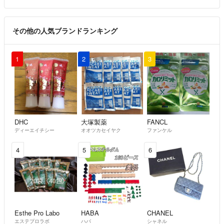
その他の人気ブランドランキング
1
2
3
DHC
大塚製薬
FANCL
ディーエイチシー
オオツカセイヤク
ファンケル
4
5
6
Esthe Pro Labo
HABA
CHANEL
エステプロラボ
ハバ
シャネル