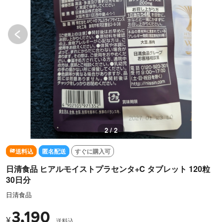
2 / 2
送料込
匿名配送
すぐに購入可
日清食品 ヒアルモイストプラセンタ+C タブレット 120粒
30日分
日清食品
3,190
¥
送料込