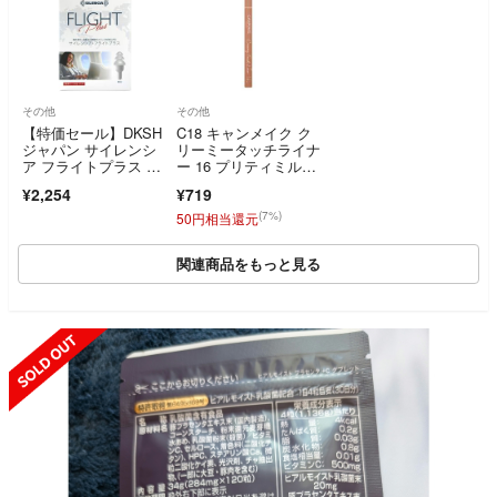
その他
その他
【特価セール】DKSH
C18 キャンメイク ク
ジャパン サイレンシ
リーミータッチライナ
ア フライトプラス 携
ー 16 プリティミルク
帯ケース付 1ペ
ティー [アイライナー]
¥2,254
¥719
(7%)
50円相当還元
関連商品をもっと見る
SOLD OUT