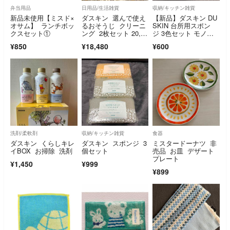
弁当用品
日用品/生活雑貨
収納/キッチン雑貨
新品未使用【ミスド×
ダスキン 選んで使え
【新品】ダスキン DU
オサム】 ランチボッ
るおそうじ クリーニ
SKIN 台所用スポン
クスセット①
ング 2枚セット 20,00
ジ 3色セット モノト
0円分
ーン
¥850
¥18,480
¥600
洗剤/柔軟剤
収納/キッチン雑貨
食器
ダスキン くらしキレ
ダスキン スポンジ 3
ミスタードーナツ 非
イBOX お掃除 洗剤
個セット
売品 お皿 デザート
プレート
¥1,450
¥999
¥899