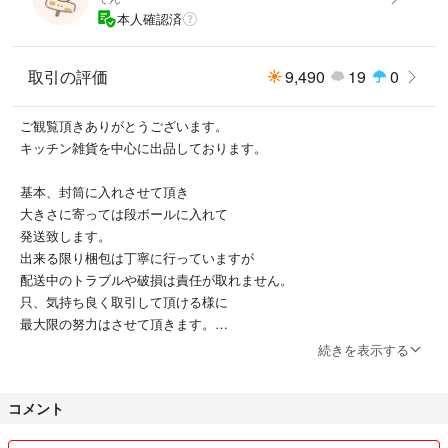
本人確認済
取引の評価
9,490
19
0
ご観覧頂きありがとうございます。
キッチン雑貨を中心に出品しております。
基本、封筒に入れさせて頂き
大きさに寄っては段ボールに入れて
発送致します。
出来る限り梱包は丁寧に行っていますが
配送中のトラブルや破損は責任が取れません。
只、気持ち良く取引して頂ける様に
最大限の努力はさせて頂きます。
続きを表示する
商品の数に寄って
コメント
・佐川急便での発送
・普通郵便での出品