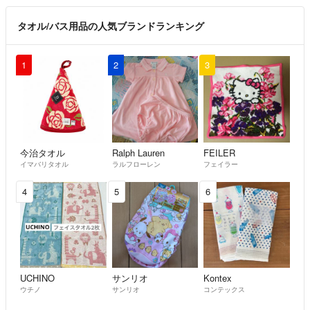
☆6個以上☆
タオル/バス用品の人気ブランドランキング
佐川急便での発送は匿名にはなりませんが追跡と保証付きになります。
1
2
3
最後まで読んで下さり
ありがとうございました。
今治タオル
Ralph Lauren
FEILER
イマバリタオル
ラルフローレン
フェイラー
4
5
6
UCHINO
サンリオ
Kontex
ウチノ
サンリオ
コンテックス