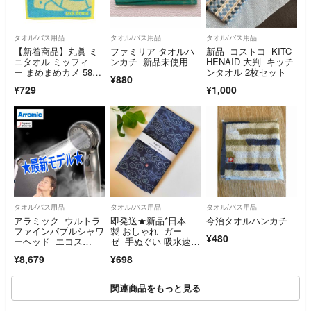
タオル/バス用品
タオル/バス用品
タオル/バス用品
【新着商品】丸眞 ミ
ファミリア タオルハ
新品 コストコ KITC
ニタオル ミッフィ
ンカチ 新品未使用
HENAID 大判 キッチ
ー まめまめカメ 5805
ンタオル 2枚セット
¥880
018900 約
¥729
¥1,000
タオル/バス用品
タオル/バス用品
タオル/バス用品
アラミック ウルトラ
即発送★新品*日本
今治タオルハンカチ
ファインバブルシャワ
製 おしゃれ ガー
¥480
ーヘッド エコス
ゼ 手ぬぐい 吸水速
パ グロスシルバー
乾 龍柄 紺色
¥8,679
¥698
関連商品をもっと見る