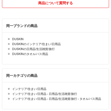
・かんたんラクマパックの出品
商品について質問する
と3パターンでの発送方法の出品になります。
☆1〜2個☆
※かんたんラクマパック
同一ブランドの商品
DUSKIN
※普通郵便
DUSKINのインテリア/住まい/日用品
☆5個以下☆
DUSKINの日用品/生活雑貨/旅行
普通郵便5個以下の場合、基本、定形外郵便での発送になりますので発
DUSKINのタオル/バス用品
送のトラブル破損に保証が付きません。
保証が付かない為、責任が取れません。
ご理解、ご了承の程ご購入下さいますよう
お願い申し上げます。
同一カテゴリの商品
大きさがギリギリな事が多い為、
ポストに入らない時は不在票が入ります。
インテリア/住まい/日用品
その際のトラブルはコメントを頂けたら
インテリア/住まい/日用品
›
日用品/生活雑貨/旅行
最大限お力になりますが、
インテリア/住まい/日用品
›
日用品/生活雑貨/旅行
›
タオル/バス用品
場合によっては力不足になってしまう時も有りますので、
ご理解、ご了承の程宜しくお願い致します。