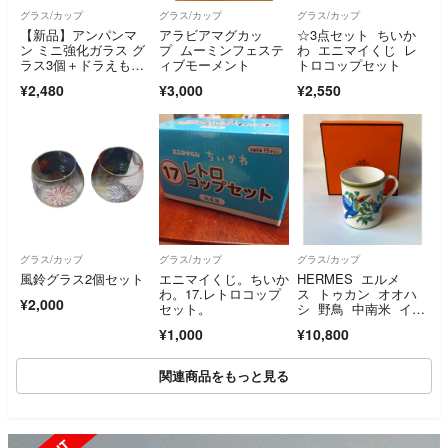
グラス/カップ
グラス/カップ
グラス/カップ
【新品】アンパンマ
アラビアマグカッ
☆3点セット ちいか
ン ミニ強化ガラス グ
プ ムーミンフェステ
わ エニマイくじ レ
ラス3個＋ドラえも
ィブモーメント
トロコップセット
ん 1個 計4個セット
¥2,480
¥3,000
¥2,550
グラス/カップ
グラス/カップ
グラス/カップ
風鈴グラス2個セット
エニマイくじ。ちいか
HERMES エルメ
わ。17.レトロコップ
ス トゥカン オオハ
¥2,000
セット。
シ 野鳥 中南米 イエ
ロー ブルー エキゾ
¥1,000
¥10,800
チック モチーフ マ
グカップ
関連商品をもっと見る
SOLD OUT