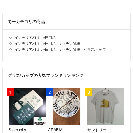
そして、模様替えの様に、
季節ごと、気分ごとにクッションカバーを変える事で、気分転換になり
ます☆
同一カテゴリの商品
私のクッションカバーの想いが皆さんにも
届きます様に(*^^*)
インテリア/住まい/日用品
殺風景な部屋に、マリメッコの食器も食卓を鮮やかにし、気分も上げて
インテリア/住まい/日用品
›
キッチン/食器
くれます。
インテリア/住まい/日用品
›
キッチン/食器
›
グラス/カップ
食器の数は厳選して、お気に入りだけで暮らしています。
マリメッコの食器の想いも、皆さんに届くと嬉しいです(*^^*)
メルカリのマイルールです↓
グラス/カップの人気ブランドランキング
☆基本的にお値引き交渉は不可にさせて下さい。お値引きが入る際は、
1
2
3
コメントにて通知しますので、イイねをしてお待ち下さい。
☆まとめ買い以外の専用は、ご対応出来かねます。
基本的にメルカリルールに沿って、先に購入した方が優先です。ご了承
下さい。
Starbucks
ARABIA
サントリー
☆梱包資材は、節約＆エコの為、リサイクル品を基本使用しています