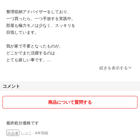
整理収納アドバイザーをしており、
一つ買ったら、一つ手放すを実践中。
部屋も極力モノは少なく、スッキリを
目指しています。
我が家で不要となったものが、
どこかでまた活躍するのは
とても嬉しい事です。
反対もしかり。
続きを表示する
皆が繋がり、物を長く大切に使う
世の中になるといいなと思います☆
コメント
北欧インテリア、特にマリメッコを
こよなく愛しています☆
商品について質問する
特にクッションカバーが大好きです。
どれだけ部屋をスッキリさせて
殺風景になっても、
最終処分価格です
マリメッコのクッションカバーがあるだけで、部屋が華やかになりま
しぶこ
- 4年弱前
出品者
す。