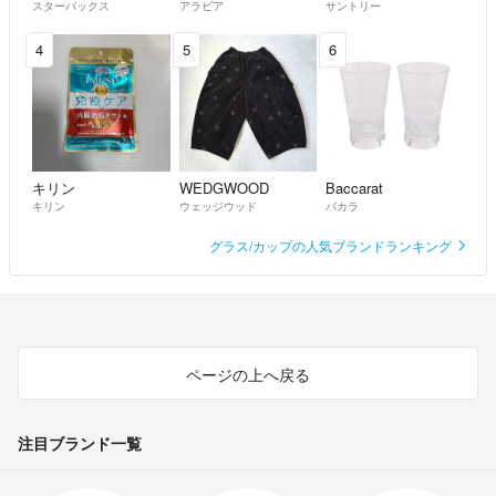
スターバックス
アラビア
サントリー
が、綺麗なものを使用します。ご理解ください。
4
5
6
☆ゆうゆうメルカリ便⇔らくらくメルカリ便の変更があるかもしれませ
んので、ご了承ください。
☆発送の確認は、通知にてご確認をお願い致します。
キリン
WEDGWOOD
Baccarat
☆何か問題がありましたら、評価前にメッセージにてご連絡お願いしま
キリン
ウェッジウッド
バカラ
す。
評価後は、対応が出来ませんので、よろしくお願い致します。
グラス/カップの人気ブランドランキング
☆中古品も多数出品しております。
見落とし等あるかもしれません。
ご理解して頂ける方のみ、
ご購入をお願いいたします。
ページの上へ戻る
気持ちの良いお取引が出来ると嬉しいです(^^)♫
注目ブランド一覧