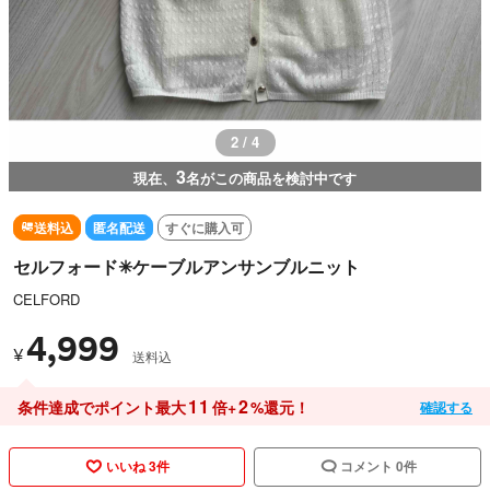
2 / 4
3
現在、
名がこの商品を検討中です
送料込
匿名配送
すぐに購入可
セルフォード✳︎ケーブルアンサンブルニット
CELFORD
4,999
¥
送料込
11
2
条件達成でポイント最大
倍+
%還元！
確認する
いいね 3件
コメント 0件