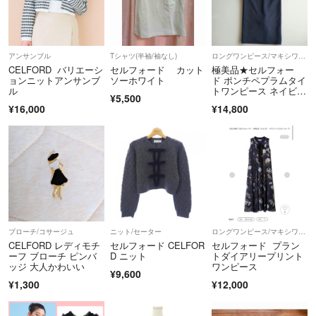
アンサンブル
Tシャツ(半袖/袖なし)
ロングワンピース/マキシワンピース
CELFORD バリエーシ
セルフォード カット
極美品★セルフォー
ョンニットアンサンブ
ソーホワイト
ド ポンチペプラムタイ
ル
トワンピース ネイビ
¥5,500
ー 36
¥16,000
¥14,800
ブローチ/コサージュ
ニット/セーター
ロングワンピース/マキシワンピース
CELFORD レディモチ
セルフォード CELFOR
セルフォード プラン
ーフ ブローチ ピンバ
D ニット
トダイアリープリント
ッジ 大人かわいい
ワンピース
¥9,600
¥1,300
¥12,000