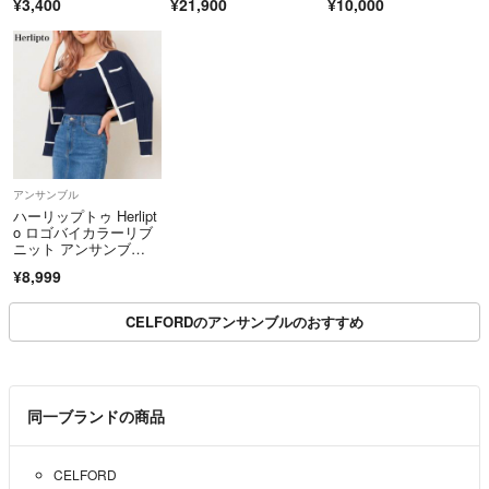
¥3,400
¥21,900
¥10,000
アンサンブル
ハーリップトゥ Herlipt
o ロゴバイカラーリブ
ニット アンサンブ
ル 半袖カーディガ
¥8,999
ン ノースリーブ ネイ
ビー M 美品
CELFORDのアンサンブルのおすすめ
同一ブランドの商品
CELFORD