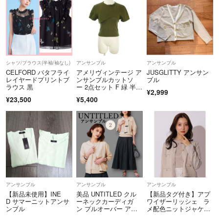
シャツ/ブラウス(半袖/袖なし)
アンサンブル
アンサンブル
CELFORD バタフライ
アメリヴィンテージ ア
JUSGLITTY アンサン
レイヤードプリントブ
ンサンブルカットソ
ブル
ラウス 黒
ー 2点セット F 緑 半
¥2,999
袖 リブニット
¥23,500
¥5,400
アンサンブル
アンサンブル
アンサンブル
【新品未使用】INE
美品 UNTITLED クル
【新品タグ付き】アプ
D サマーニットアンサ
ーネックカーディガ
ワイザーリッシェ ラ
ンブル
ン プルオーバー アン
メ配色ニットジャケッ
サンブル 2
トアンサンブル