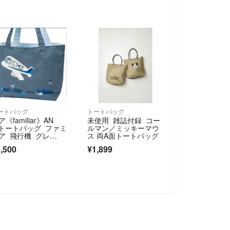
ートバッグ
トートバッグ
ア《familiar》AN
未使用 雑誌付録 コー
 トートバッグ ファミ
ルマン／ミッキーマウ
ア 飛行機 グレ
ス 両A面トートバッグ
 パイロット 客室乗
,500
¥1,899
員 ファミちゃん 国
線限定