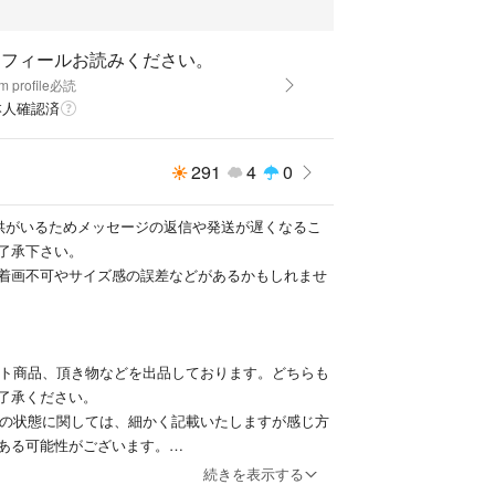
ロフィールお読みください。
profile必読
本人確認済
291
4
0
供がいるためメッセージの返信や発送が遅くなるこ
了承下さい。
着画不可やサイズ感の誤差などがあるかもしれませ
ポート商品、頂き物などを出品しております。どちらも
了承ください。
d品の状態に関しては、細かく記載いたしますが感じ方
ある可能性がございます。
海外製になりますので、発送が遅くなったり商品の
続きを表示する
あることがございます。予めご了承ください。