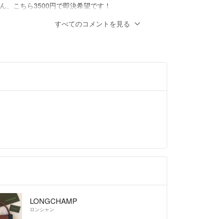
ん、こちら3500円で即決希望です！
ノーリターンでお願い致します。
購入前にお気軽にコメントして下さい。
すべてのコメントを見る
、マナーの悪い方、悪い評価の多い方
断りまたはブロックさせて頂く場合があります。
して義理のお姉さんに、プレゼントしたら、
として使ってくれました。双子ちゃんなんで
も入ったと喜んでくれて義理の家族全員に配
、最後まで読んでいただきありがとうございました
容を理解した方のみ、ご購入を宜しくお願い致します。
い点もあると思いますが、気持ちのいいお取り引き
ズバッグとしてもおススメです。
がけていきますので、よろしくお願い致します。
宜しくお願い致します。
ofile必読
- 約8年前
すよね（ ; ; ）マザーズバッグとして考えてい
いといろいろ荷物いれるのにつらいなぁと思
 とても可愛いのですが、もうすこし検討します！
うございました！
LONGCHAMP
ロンシャン