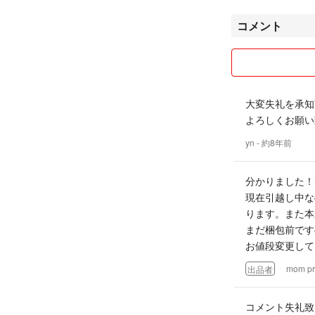
コメント
【採寸について】
素人採寸の為誤差
寸となります。
【発送について】
大変失礼を承知
簡易包装になりま
よろしくお願い致し
送り致します。発
ご了承下さい。
yn
- 約8年前
入金から一週間以
分かりました！
【お値下げ・コメ
現在引越し中な
お値下げ希望の場
ります。また本
す。ご希望に添え
まだ梱包前です
コメント逃げはお
お値段変更しても、
・購入後の写真、
mom pr
出品者
・他フリマアプリ
・着用画像は既に
コメント失礼致
お断りさせて頂