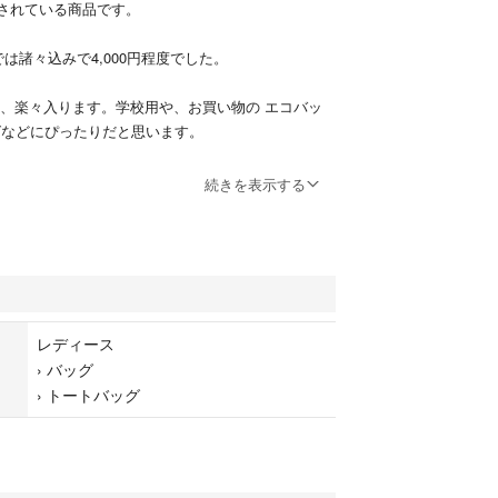
販売されている商品です。
derでは諸々込みで4,000円程度でした。
も、楽々入ります。学校用や、お買い物の エコバッ
グなどにぴったりだと思います。
。
続きを表示する
、縫製などが雑な場合もございますのでご了承くだ
品ですが、自宅保管のため完璧を求める方はご遠慮
imoire グリモワール santamonica サンタモニカ mart
ラワー staffonlytokyo snidel スナイデル anothereddi
レディース
ィション 韓国 古着 vintage 下北 下北沢 原宿 use
›
バッグ
ージンメリー flamingo フラミンゴ flower フラワ
›
トートバッグ
ミュウ maddermadder iami mame トレダージョー
ーズバッグ エコバッグ