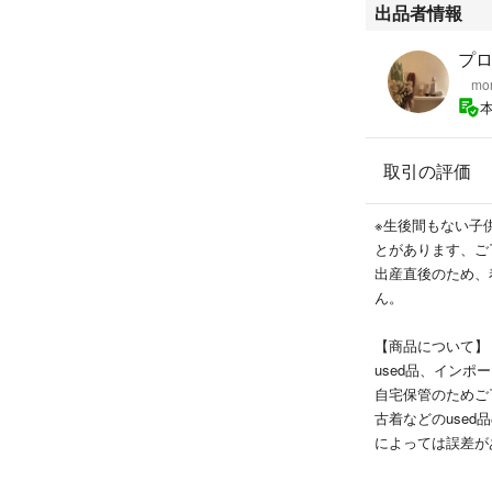
出品者情報
プ
mom 
取引の評価
※生後間もない子
とがあります、ご
出産直後のため、
ん。
【商品について】
used品、イン
自宅保管のためご
古着などのuse
によっては誤差が
インポート商品は
縫製が粗い部分が