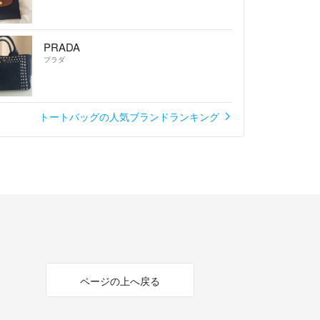
重量感については個人差があるかと思います
じませんでした\( ˆoˆ )/
PRADA
ofile必読
- 約8年前
プラダ
̈ かばんだけで重くはないですか？(＞＜) 質
ん!!
トートバッグの人気ブランドランキング
かりしてると感じています。私が所持してい
ge品のバッグと比べてテロテロしたような感じは
た。私は色々な書類や買い物のバッグとして
したが、しっかりしているので破れたりほつ
もありませんでした。
ofile必読
- 約8年前
ページの上へ戻る
︎︎コメント失礼します！