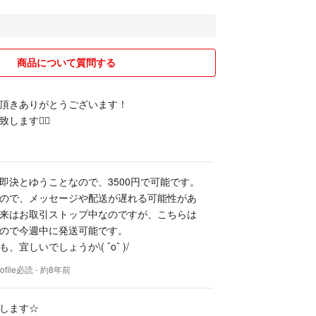
が生じることがあります。また基本的には平置き採
商品について質問する
頂きありがとうございます！
す。発送方法はコンビニ、郵便局等で安い方法でお
ます🙇‍♀️
送中の事故に関しまして、責任を負いかねますので
内に発送いたします。
即決とゆうことなので、3500円で可能です。
ントについて】
ので、メッセージや配送が遅れる可能性があ
合、希望額を提示のうえコメントをお願い致しま
来はお取引ストップ中なのですが、こちらは
ないこともございます。
ので今週中に発送可能です。
やめください。
宜しいでしょうか\( ˆoˆ )/
着用画像の無断転載お断りします
ofile必読
- 約8年前
で販売中の為突然削除する可能性があります
掲載してあるもの以外は、
します☆
く可能性があります