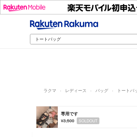
ラクマ
レディース
バッグ
トートバ
専用です
¥3,500
SOLDOUT