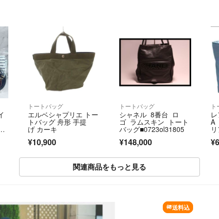
トートバッグ
トートバッグ
ト
イ
エルベシャプリエ トー
シャネル 8番台 ロ
レ
トバッグ 舟形 手提
ゴ ラムスキン トート
A
2w
げ カーキ
バッグ■0723ol31805
リ
ー
¥10,900
¥148,000
¥6
務
際
関連商品をもっと見る
SOLD OUT
送料込