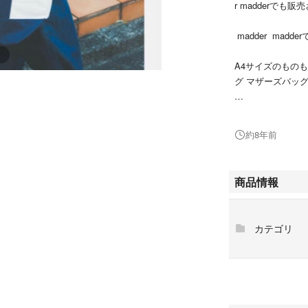
r madderでも
madder mad
A4サイズのもの
グ マザーズバッ
新品タグ付きです
海外のものなので
約8年前
さいませ。また新
ください。
商品情報
lochie ロキエ gr
e マルテ flower フ
tion アナザーエデ
カテゴリ
d ジャンティーク バ
ー miumiu ミュウ
ズ トレジョ マザ