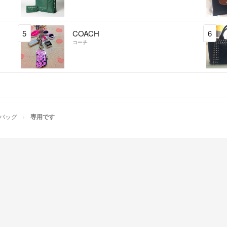
生地の具合や、
が、私は重たいと感
5
COACH
6
mom pr
出品者
コーチ
そうなのですね◡
問ばかりすみませ
cham
- 約8年前
はじめまして！
バッグ
専用です
生地は割としっ
る他のvinta
無いと思いまし
使用したりしま
れたりすること
mom pr
出品者
はじめまして☺