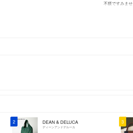
不躾ですみませ
・ノークレーム、
質問等ある方は
yn
- 約8年前
・コメント逃げや
等は、取引をお
アメリカ土産と
マザーズバッグ
すが、結構荷物
長くなりましたが
🙇🏻上記の内
りました( ˆoˆ )
まだまだ、至らな
なので、マザー
かできるように心
ご検討のほど、
mom pr
出品者
個人差がありま
るのですが、重
っていて⸱⸱⸱
お返事ありがと
cham
- 約8年前
2
3
DEAN & DELUCA
ディーンアンドデルーカ