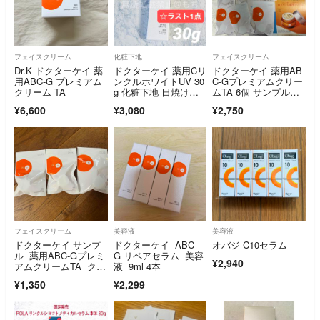
フェイスクリーム
化粧下地
フェイスクリーム
Dr.K ドクターケイ 薬
ドクターケイ 薬用Cリ
ドクターケイ 薬用AB
用ABC-G プレミアム
ンクルホワイトUV 30
C-Gプレミアムクリー
クリーム TA
g 化粧下地 日焼け止
ムTA 6個 サンプルセ
め Dr.K
ット 新発売
¥6,600
¥3,080
¥2,750
フェイスクリーム
美容液
美容液
ドクターケイ サンプ
ドクターケイ ABC-
オバジ C10セラム
ル 薬用ABC-Gプレミ
G リペアセラム 美容
¥2,940
アムクリームTA クリ
液 9ml 4本
ーム
¥1,350
¥2,299