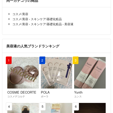
同一カテゴリの商品
コスメ/美容
コスメ/美容
›
スキンケア/基礎化粧品
コスメ/美容
›
スキンケア/基礎化粧品
›
美容液
美容液の人気ブランドランキング
1
2
3
COSME DECORTE
POLA
Yunth
コスメデコルテ
ポーラ
ユンス
4
5
6