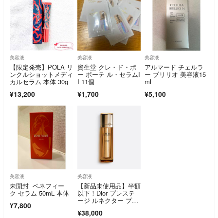
美容液
美容液
美容液
【限定発売】POLA リ
資生堂 クレ・ド・ポ
アルマード チェルラ
ンクルショットメディ
ー ボーテ ル・セラムI
ー ブリリオ 美容液15
カルセラム 本体 30g
I 11個
ml
¥13,200
¥1,700
¥5,100
美容液
美容液
未開封 ベネフィー
【新品未使用品】半額
ク セラム 50mL 本体
以下！Dior プレステ
ージ ルネクター プレ
¥7,800
ミエ
¥38,000