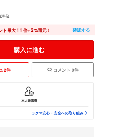
送料込
11
2
確認する
ント最大
倍+
%還元！
購入に進む
 2件
コメント 0件
本人確認済
ラクマ安心・安全への取り組み