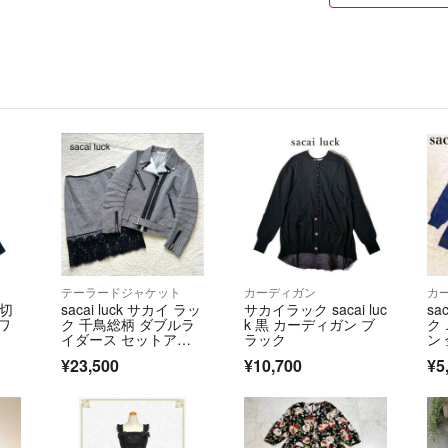
テーラードジャケット
カーディガン
カ
ラ切
sacai luck サカイ ラッ
サカイラック sacai luc
sa
ワ
ク 千鳥総柄 ダブルラ
k 黒 カーディガン ブ
ク
イダース セットアッ
ラック
ン
プ
¥23,500
¥10,700
¥5