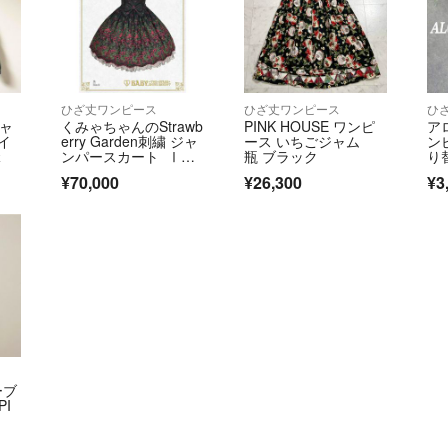
ひざ丈ワンピース
ひざ丈ワンピース
ひ
ジャ
くみゃちゃんのStrawb
PINK HOUSE ワンピ
ア
イ
erry Garden刺繍 ジャ
ース いちごジャム
ン
緑
ンパースカート Ⅰ
瓶 ブラック
り
型 黒
ク
¥70,000
¥26,300
¥3
ーブ
PI