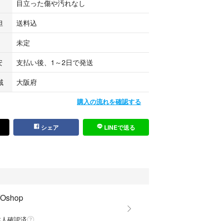
目立った傷や汚れなし
担
送料込
未定
安
支払い後、1～2日で発送
域
大阪府
購入の流れを確認する
シェア
LINEで送る
Oshop
本人確認済