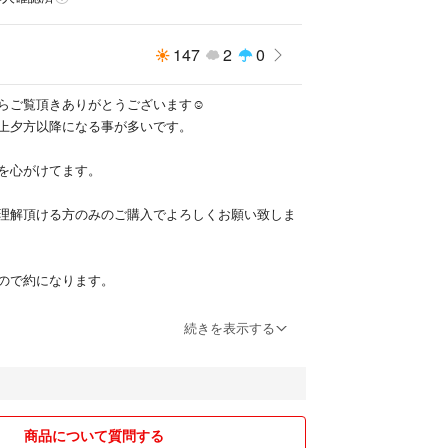
147
2
0
らご覧頂きありがとうございます☺︎
上夕方以降になる事が多いです。
を心がけてます。
理解頂ける方のみのご購入でよろしくお願い致しま
ので約になります。
下さい。
続きを表示する
優先にさせて頂きます。
商品について質問する