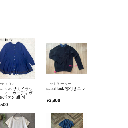
ーディガン
ニット/セーター
cai luck サカイラッ
sacai luck 襟付きニッ
 ニット カーディガ
ト
 金ボタン 紺 M
¥3,800
,500