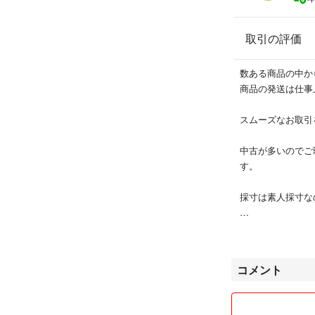
取引の評価
数ある商品の中か
商品の発送は仕事
スムーズなお取引
中古が多いのでご
す。
採寸は素人採寸な
返品交換はご遠慮
コメント
コメント頂いた方