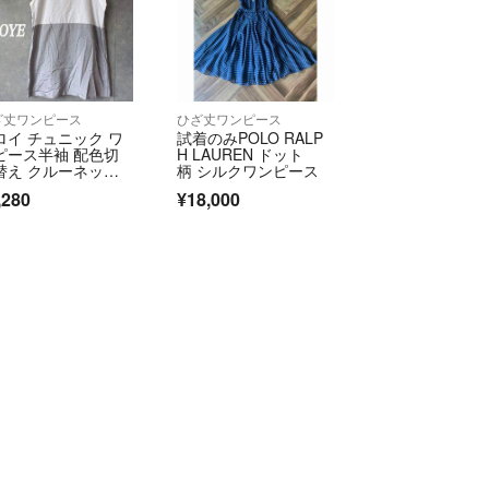
ざ丈ワンピース
ひざ丈ワンピース
ロイ チュニック ワ
試着のみPOLO RALP
ピース半袖 配色切
H LAUREN ドット
替え クルーネッ
柄 シルクワンピース
 ポケット 日本製
,280
¥18,000