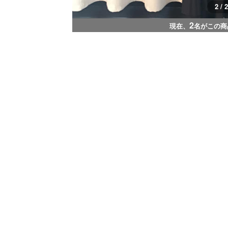
1 / 2
2
現在、
名がこの商