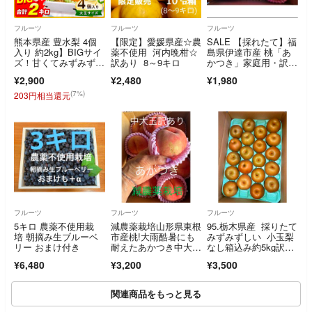
フルーツ
フルーツ
フルーツ
熊本県産 豊水梨 4個
【限定】愛媛県産☆農
SALE 【採れたて】福
入り 約2kg】BIGサイ
薬不使用 河内晩柑☆
島県伊達市産 桃「あ
ズ！甘くてみずみずし
訳あり 8～9キロ
かつき」家庭用・訳あ
い旬の味覚🍐
り 5玉
¥2,900
¥2,480
¥1,980
(7%)
203円相当還元
フルーツ
フルーツ
フルーツ
5キロ 農薬不使用栽
減農薬栽培山形県東根
95.栃木県産 採りたて
培 朝摘み生ブルーベ
市産桃!大雨酷暑にも
みずみずしい 小玉梨
リー おまけ付き
耐えたあかつき中大玉
なし箱込み約5kg訳あ
訳あり2.5k
り家庭用玉数お任せ
¥6,480
¥3,200
¥3,500
関連商品をもっと見る