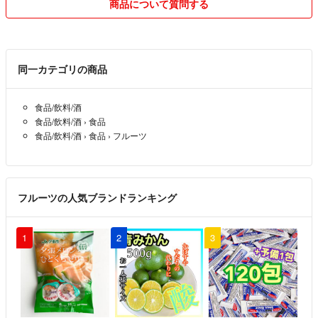
★お届けの袋はチャック付きになりますので、保存頂きやすくなってい
商品について質問する
ます♪
★梱包に関しましては、プチプチで梱包してしまうとサイズオーバーに
同一カテゴリの商品
なってしまう為、そのまま遮光袋に入れての発送となります。ナッツの
割れ・砕け等ある場合もございますが何卒ご理解・ご了承頂けますよう
食品/飲料/酒
お願い致します。
食品/飲料/酒
›
食品
食品/飲料/酒
›
食品
›
フルーツ
⚠️発送ミス等でご迷惑をお掛けする場合がございますが、返金・交換等
誠意を持って対応させて頂きますので、お届けの商品がご購入頂いた商
品と違う場合は、お受け取り評価前(キャンセルにより返金が直ぐに行
える為)にコメント頂けますようお願い致しますm(__)m
フルーツの人気ブランドランキング
1
2
3
⚠️発送は全てねこぽすでのお届けとなります。
ポストへのお届けとなりますので、ポスト到着後の管理に関しまして
は、落札者様でお願いいたします。
領収書の発行は行っておりません。