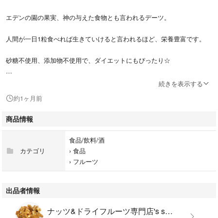
エデンの園の果実、神の与えた食物とも言われるデーツ。
人間が一日1粒食べれば生きていけると言われるほど、栄養豊富です。
砂糖不使用、添加物不使用で、ダイエットにもぴったり☆
ねっとりとした自然の甘さはクセになります。
続きを表示する
約1ヶ月前
ご注文いただいてから製造(袋詰め)します。
おいしさそのまますぐにお届けします☆
商品情報
賞味期限 製造日から180日 発送日に製造(リパック)いたします！
食品/飲料/酒
カテゴリ
›
食品
ミックスナッツ とご一緒に食べて頂くの
›
フルーツ
出品者情報
ナッツ&ドライフルーツ専門店's shop