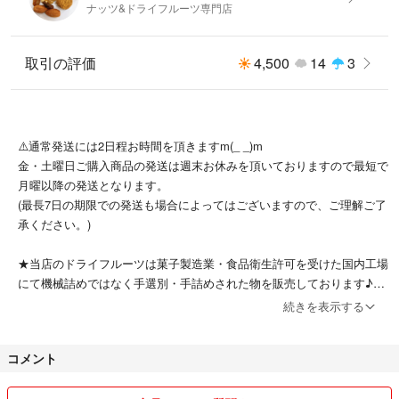
ナッツ&ドライフルーツ専門店
取引の評価
4,500
14
3
⚠️通常発送には2日程お時間を頂きますm(_ _)m
金・土曜日ご購入商品の発送は週末お休みを頂いておりますので最短で
月曜以降の発送となります。
(最長7日の期限での発送も場合によってはございますので、ご理解ご了
承ください。)
★当店のドライフルーツは菓子製造業・食品衛生許可を受けた国内工場
にて機械詰めではなく手選別・手詰めされた物を販売しております♪
続きを表示する
★お届けの商品は発送当日、もしくは前日に製造(袋詰め)された新鮮な
商品を発送させて頂きますので、新鮮で美味しいドライフルーツをお届
コメント
けします♪