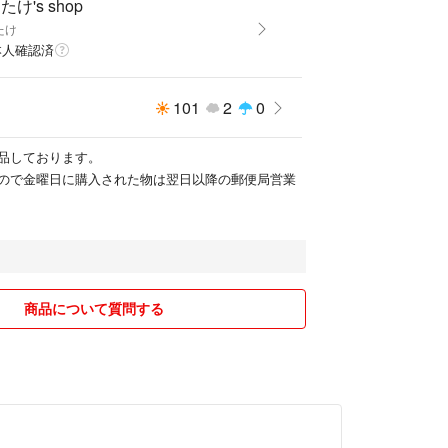
たけ's shop
たけ
本人確認済
101
2
0
品しております。
ので金曜日に購入された物は翌日以降の郵便局営業
商品について質問する