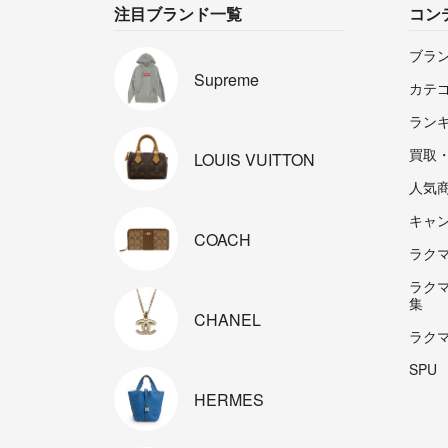
注目ブランド一覧
コン
ブラ
Supreme
カテ
ラン
買取
LOUIS
VUITTON
人気
キャ
COACH
ラクマp
ラク
集
CHANEL
ラク
SPU
HERMES