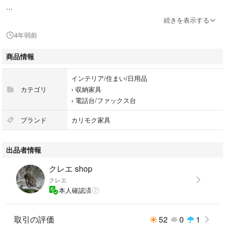
他にもいろいろ出品しています
続きを表示する
#Kzooの商品はこちら
4年弱前
からご覧ください。
商品情報
画像にある物がすべてとなります。また、こちらの画像から状態のご確認
をお願いします。リユース品である事をご了承の上、ご購入の方をよろし
インテリア/住まい/日用品
くお願いします。
カテゴリ
›
収納家具
›
電話台/ファックス台
ご購入・コメントの前にプロフィール欄のご確認をお願いします
◎匿名配送（物によってはご住所をお聞きする事もあります。）
ブランド
カリモク家具
◎自宅保管で喫煙者・ペットいません。
出品者情報
簡易清掃・消毒を行い、梱包・発送させて頂きます。キズや汚れなど細心
の注意を行い清掃を致しておりますが見落としなどあるかも知れません。
クレエ shop
気になる方は購入をお控え下さい。
クレエ
本人確認済
即購入OK
ご購入後翌日までの迅速な対応を心がけています。
取引の評価
52
0
1