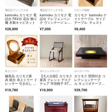
電話台/ファックス台
電話台/ファックス台
リビング収納
karimoku カリモク 電
karimoku カリモク 電
カリモク karimoku ナ
話台 FAX台 花台 飾り
話台 テレフォンベン
イトテーブル サイド
棚 木製キャビネット
チ ヴィンテージ レト
テーブル チェスト
ロ
¥28,900
¥7,000
¥8,400
卓上ミラー
ダイニングチェア
ローテーブル
極美品 カリモク家
【大人仕様】カリモク
カリモク 照明付き コ
具 鏡台 卓上ミラー ド
家具 クレシェ デスク
レクションテーブ
レッサー 引き出し ガ
チェア 学習椅子 XT24
ル キュリオテーブ
ラス天板
01IK
ル ガラス天板 食卓
¥19,780
¥16,900
¥29,700