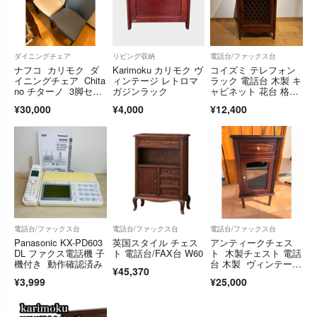
ダイニングチェア
リビング収納
電話台/ファックス台
ナフコ カリモク ダ
Karimoku カリモク ヴ
コイズミ テレフォン
イニングチェア Chita
ィンテージ レトロマ
ラック 電話台 木製 キ
no チターノ 3脚セッ
ガジンラック
ャビネット 花台 格
ト
子 ガラス扉
¥30,000
¥4,000
¥12,400
電話台/ファックス台
電話台/ファックス台
電話台/ファックス台
Panasonic KX-PD603
英国スタイル チェス
アンティークチェス
DL ファクス電話機 子
ト 電話台/FAX台 W60
ト 木製チェスト 電話
機付き 動作確認済み
台 木製 ヴィンテー
¥45,370
ジ
¥3,999
¥25,000