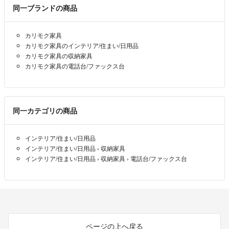
が、仕事等で手が空かない際は返信が遅れることもございます。 その
同一ブランドの商品
際はご了承下さい。
カリモク家具
ご購入後の質問にはお答えできませんので、よろしくお願いします。
カリモク家具のインテリア/住まい/日用品
カリモク家具の収納家具
発送は設定日までに必ずさせていただきます。もしも、遅れる場合には
カリモク家具の電話台/ファックス台
事前にご連絡させていただきます。
基本的に安価な発送方法を選択しますが、別の発送などご希望があれば
ご相談下さい。
同一カテゴリの商品
送料上乗せにて出来る限り対応させていただきます。
インテリア/住まい/日用品
コンビニ・ATM払いのお支払いについては、24時間以内にお願いしま
インテリア/住まい/日用品
›
収納家具
す、遅れる場合はご連絡をお願い致します。
インテリア/住まい/日用品
›
収納家具
›
電話台/ファックス台
お値引き交渉については必ず【希望価格】をお伝えください。
【希望価格】のないコメントには返信致しませんのでご了承ください
過度なお値引きの交渉はご遠慮願います。
ページの上へ戻る
交渉中におきましては、即購入された方を優先とさせて頂きます。