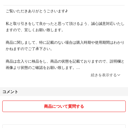
他のサイトでも販売中ですので、突然の終了や削除をする場合がありま
す。
ご覧いただきありがとうごさいます♪
誠意を持って対応させて頂きますので、よろしくお願いします。
私と取り引きをして良かったと思って頂けるよう、誠心誠意対応いたし
ますので、宜しくお願い致します。
☆☆☆☆☆
万が一、到着した商品に不備・不具合がありましたら、評価の前にご連絡
商品に関しまして、特に記載のない場合は購入時期や使用期間はわかり
をお願いします。早急に対応させていただきます。
かねますのでご了承下さい。
（一旦評価をされますと、対応ができなくなりますのでご注意下さい。）
☆☆☆☆☆
商品は念入りに検品をし、商品の状態を記載ておりますので、説明欄と
画像より状態のご確認をお願い致します。
#カリモク
続きを表示する
#karimoku
特に記載のない場合は、写真にある物が全てです。欠品等はご自身でご
#電話台
確認いただきますようお願い致します。
#サイドテーブル
コメント
#レトロ
出品させて頂いている物は、全て自宅保管です。 自宅には喫煙者やペ
#ヴィンテージ
ットはいませんが、細かい事が気になる方や神経質な方は、ご購入をご
商品について質問する
遠慮下さい。
メッセージのやり取りもできるだけ早く対応させて頂くつもりでいます