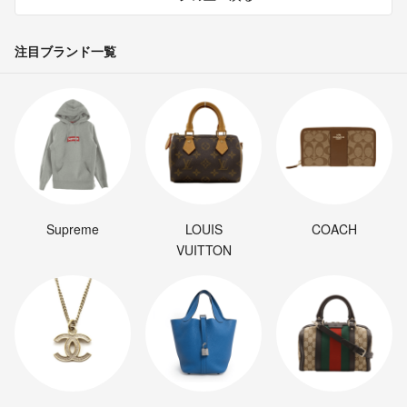
念入りに検品をしておりますが素人検品の為、使用による傷や凹みなど
注目ブランド一覧
の見落としがあるかも知れません。細かい事が気になる方・神経質な方
は、ご購入をご遠慮下さい。
商品によって、直接取り引きを行う商品もあります。その場合は、その
場で状態確認と受け取り評価をお願い致します。
他のサイトにも出品している為、予告なく終了・削除する場合がござい
ます。ご了承下さい。
Supreme
LOUIS
COACH
こちらに記載している事については、コメント等していただいても返事
VUITTON
は致しませんのでよろしくお願い致します。
少しでも皆様と気持ちの良い取引をしたいと思っております。不明な点
などありましたらコメントを頂ければ対応致します。どうぞ宜しくお願
い致します。