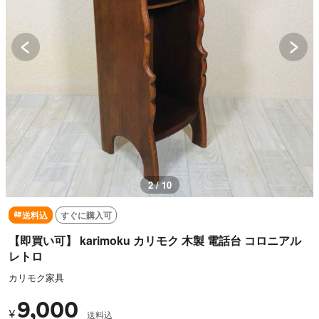
2 / 10
送料込
すぐに購入可
【即買い可】 karimoku カリモク 木製 電話台 コロニアル
レトロ
カリモク家具
9,000
¥
送料込