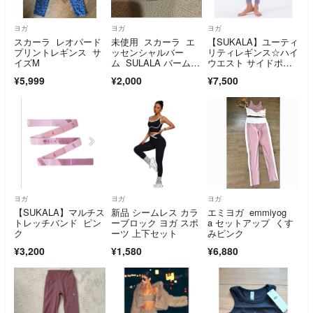
ヨガ
ヨガ
ヨガ
スカーラ レオパード
未使用 スカーラ エ
【SUKALA】ユーティ
プリントレギンス サ
ッセンシャルバー
リティレギンス☆ハイ
イズM
ム SULALA バーム e
ウエスト サイドポケ
ssential
ット付パープルM
¥5,999
¥2,000
¥7,500
ヨガ
ヨガ
ヨガ
【SUKALA】マルチス
新品 シームレス カラ
エミヨガ emmiyog
トレッチバンド ピン
ーブロック ヨガ スポ
a セットアップ くす
ク
ーツ 上下セット
みピンク
¥3,200
¥1,580
¥6,880