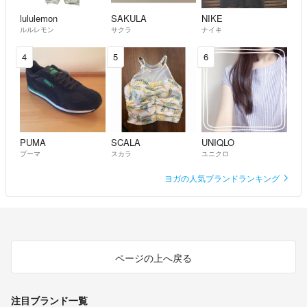
lululemon
SAKULA
NIKE
ルルレモン
サクラ
ナイキ
4
5
6
PUMA
SCALA
UNIQLO
プーマ
スカラ
ユニクロ
ヨガの人気ブランドランキング
ページの上へ戻る
注目ブランド一覧