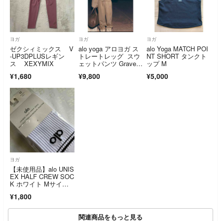
ヨガ
ヨガ
ヨガ
ゼクシィミックス V
alo yoga アロヨガ ス
alo Yoga MATCH POI
-UP3DPLUSレギン
トレートレッグ スウ
NT SHORT タンクト
ス XEXYMIX
ェットパンツ Grave
ップ M
l L
¥1,680
¥9,800
¥5,000
ヨガ
【未使用品】alo UNIS
EX HALF CREW SOC
K ホワイト Mサイ
ズ R②
¥1,800
関連商品をもっと見る