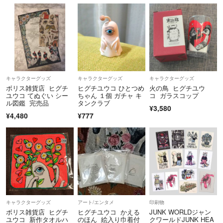
キャラクターグッズ
キャラクターグッズ
キャラクターグッズ
ボリス雑貨店 ヒグチ
ヒグチユウコ ひとつめ
火の鳥 ヒグチユウ
ユウコ てぬぐい シー
ちゃん １個 ガチャ キ
コ ガラスコップ
ル図鑑 完売品
タンクラブ
¥3,580
¥4,480
¥777
キャラクターグッズ
アート/エンタメ
印刷物
ボリス雑貨店 ヒグチ
ヒグチユウコ かえる
JUNK WORLDジャン
ユウコ 新作タオルハ
のほん 絵入り巾着付
クワールドJUNK HEA