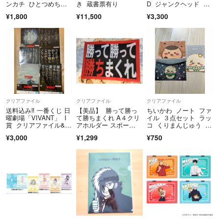
ンカチ ひとつめちゃ
き 蔵書票有り
D ジャンクヘッド 堀
んと花束
監督ボリス雑貨店 ヒ
¥1,800
¥11,500
¥3,300
グチユウコポストカー
ド
クリアファイル
クリアファイル
クリアファイル
送料込み‼️ 一番くじ 日
【美品】 勝って勝っ
ちいかわ ノート ファ
曜劇場「VIVANT」 I
て勝ちまくれ A４クリ
イル ３点セット ラッ
賞 クリアファイル&ス
アホルダー スポー
コ くりまんじゅう 未
テッカー
ツ 応援グッズ
使用品
¥3,000
¥1,299
¥750