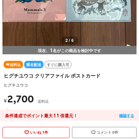
2 / 6
1
現在、
名がこの商品を検討中です
送料込
匿名配送
すぐに購入可
ヒグチユウコ クリアファイル ポストカード
ヒグチユウコ
2,700
¥
送料込
11
条件達成でポイント最大
倍還元！
確認する
いいね 1件
コメント 0件