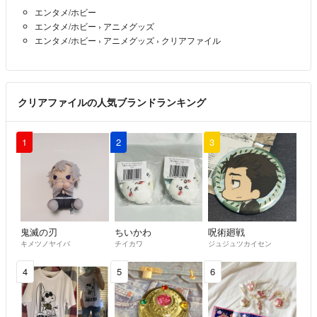
エンタメ/ホビー
エンタメ/ホビー
›
アニメグッズ
エンタメ/ホビー
›
アニメグッズ
›
クリアファイル
クリアファイルの人気ブランドランキング
1
2
3
鬼滅の刃
ちいかわ
呪術廻戦
キメツノヤイバ
チイカワ
ジュジュツカイセン
4
5
6