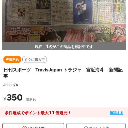
1
現在、
名がこの商品を検討中です
送料込
すぐに購入可
日刊スポーツ TravisJapan トラジャ 宮近海斗 新聞記
事
Johnny's
350
¥
送料込
11
条件達成でポイント最大
倍還元！
確認する
いいね 1件
コメント 0件