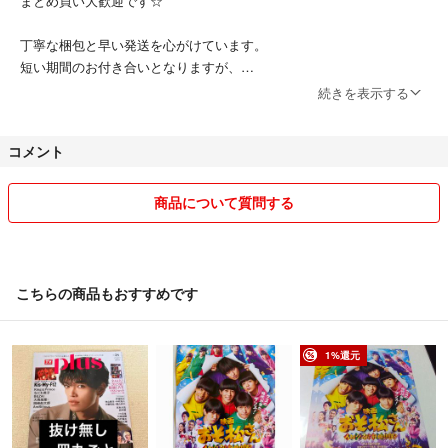
まとめ買い大歓迎です☆
丁寧な梱包と早い発送を心がけています。
短い期間のお付き合いとなりますが、
快いお取り引きをしたいと思っております。
続きを表示する
梱包はリサイクル資材
コメント
→ショップ袋、紙袋、リサイクル緩衝材
を積極的に活用します。
商品について質問する
他サイト様でも出品しているものもありますので、
一度出品したものを取り消す場合もあります。
よろしくお願いいたします(^ ^)
こちらの商品もおすすめです
1%還元