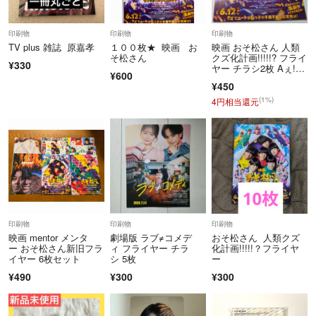
印刷物
印刷物
印刷物
TV plus 雑誌 原嘉孝
１００枚★ 映画 お
映画 おそ松さん 人類
そ松さん
クズ化計画!!!!!? フライ
¥330
ヤー チラシ2枚 Aぇ!gr
¥600
oup
¥450
(1%)
4円相当還元
印刷物
印刷物
印刷物
映画 mentor メンタ
劇場版 ラブ≠コメデ
おそ松さん 人類クズ
ー おそ松さん新旧フラ
ィ フライヤー チラ
化計画!!!!!？フライヤ
イヤー 6枚セット
シ 5枚
ー
¥490
¥300
¥300