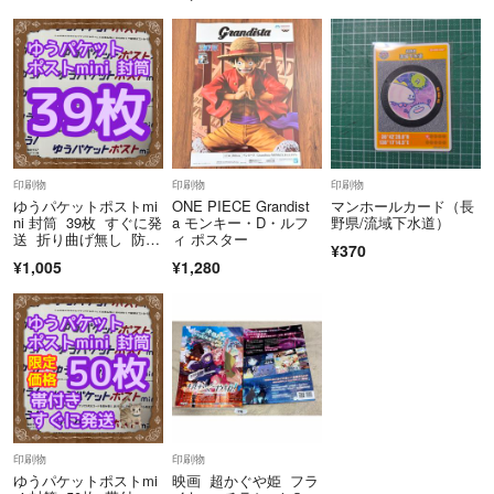
印刷物
印刷物
印刷物
ゆうパケットポストmi
ONE PIECE Grandist
マンホールカード（長
ni 封筒 39枚 すぐに発
a モンキー・D・ルフ
野県/流域下水道）
送 折り曲げ無し 防水
ィ ポスター
¥370
加工
¥1,005
¥1,280
印刷物
印刷物
ゆうパケットポストmi
映画 超かぐや姫 フラ