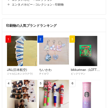
エンタメ/ホビー
›
コレクション
›
印刷物
印刷物の人気ブランドランキング
1
2
3
JAL(日本航空)
ちいかわ
bikkuriman（LOTTE）
ジャル(ニホンコウクウ)
チイカワ
ビックリマン
4
5
6