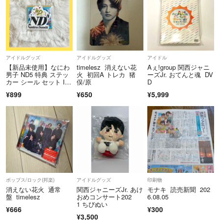
アイドルグッズ
アイドルグッズ
アイドル
【新品未使用】なにわ
timelesz 消えない花
Aぇ!group 関西ジャニ
男子 ND5 特典 ステッ
火 初回A トレカ 猪
ーズJr. おてんと魂 DV
カー シール セット Ia
俣/原
D
ND盤
¥899
¥650
¥5,999
ポップス/ロック(邦楽)
アイドルグッズ
印刷物
消えない花火 通常
関西ジャニーズJr. あけ
モナキ 読売新聞 202
盤 timelesz
おめコンサート202
6.08.05
1 ちびぬい
¥666
¥300
¥3,500