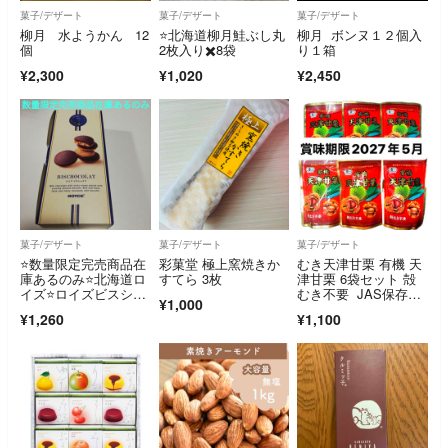
菓子/デザート
菓子/デザート
菓子/デザート
柳月 水ようかん 12
⭐️北海道柳月鮭ぶし丸
柳月 ボンヌ１２個入
個
2枚入り✖️8袋
り１箱
¥2,300
¥1,020
¥2,450
菓子/デザート
菓子/デザート
菓子/デザート
⭐数量限定完売商品在
彩菓堂 極上窯焼きか
むき天津甘栗 有機 天
庫あるのみ⭐北海道ロ
すてら 3枚
津甘栗 6袋セット 殻
イズ⭐ロイズビスショ
むき不要 JAS保存
¥1,000
コラ⭐
料 着色料不使用
¥1,260
¥1,100