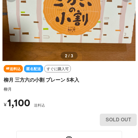
3 / 3
送料込
匿名配送
すぐに購入可
柳月 三方六の小割 プレーン 5本入
柳月
1,100
¥
送料込
SOLD OUT