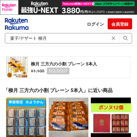
ログイン
会員登録
柳月 三方六の小割 プレーン 5本入
¥1,100
SOLDOUT
「柳月 三方六の小割 プレーン 5本入」に近い商品