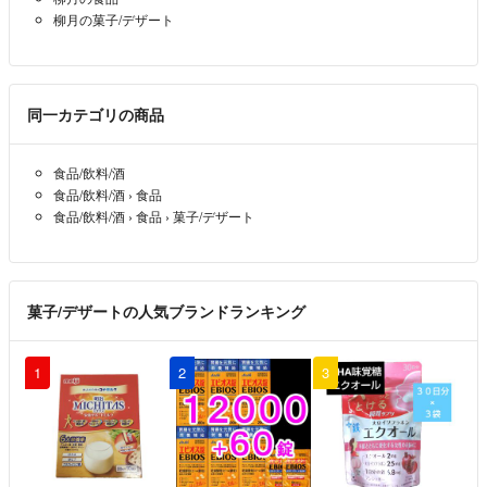
柳月の菓子/デザート
同一カテゴリの商品
食品/飲料/酒
食品/飲料/酒
›
食品
食品/飲料/酒
›
食品
›
菓子/デザート
菓子/デザートの人気ブランドランキング
1
2
3