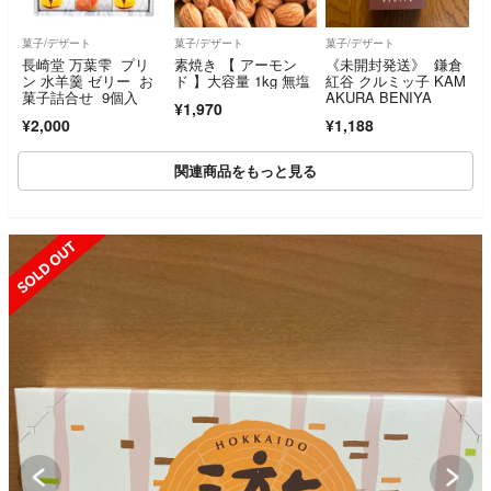
菓子/デザート
菓子/デザート
菓子/デザート
長崎堂 万葉雫 プリ
素焼き 【 アーモン
《未開封発送》 鎌倉
ン 水羊羹 ゼリー お
ド 】大容量 1kg 無塩
紅谷 クルミッ子 KAM
菓子詰合せ 9個入
AKURA BENIYA
¥1,970
¥2,000
¥1,188
関連商品をもっと見る
SOLD OUT