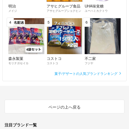
明治
アサヒグループ食品
UHA味覚糖
メイジ
アサヒグループショクヒン
ユーハミカクトウ
4
5
6
森永製菓
コストコ
不二家
モリナガセイカ
コストコ
フジヤ
菓子/デザートの人気ブランドランキング
ページの上へ戻る
注目ブランド一覧