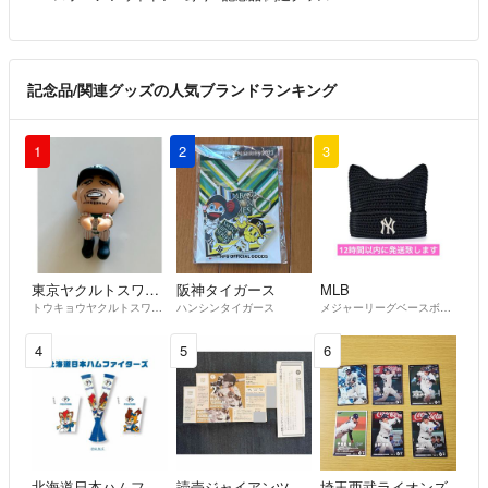
記念品/関連グッズの人気ブランドランキング
1
2
3
東京ヤクルトスワローズ
阪神タイガース
MLB
トウキョウヤクルトスワローズ
ハンシンタイガース
メジャーリーグベースボール
4
5
6
北海道日本ハムファイターズ
読売ジャイアンツ
埼玉西武ライオンズ