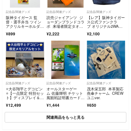
記念品/関連グッズ
記念品/関連グッズ
記念品/関連グッズ
阪神タイガース 監
読売ジャイアンツ ジ
【レア】阪神タイガー
督・選手弁当 ツイン
ョーダンブランドコラ
ス公式ファンクラ
アクリルキーホルダ
ボ 来場者限定タオル
ブ オリジナル2WA
ー 伊藤将司
+オレンジタオル
Y デニムトートバッグ
¥899
¥2,222
¥2,100
記念品/関連グッズ
記念品/関連グッズ
記念品/関連グッズ
⭐️大谷翔平とデコピン
オールスターゲー
茂木栄五郎 本革製応
⭐️【一点限定 特別セッ
ム 佐藤輝明 チケット
燕傘チャーム CREW
ト】ディスプレイ＆キ
風観戦証明書カード&
ユニver.
ーホルダー✖︎2点 ドジ
クリアファイル
¥12,499
¥1,444
¥650
ャース サインプリン
トボール＆バット
関連商品をもっと見る