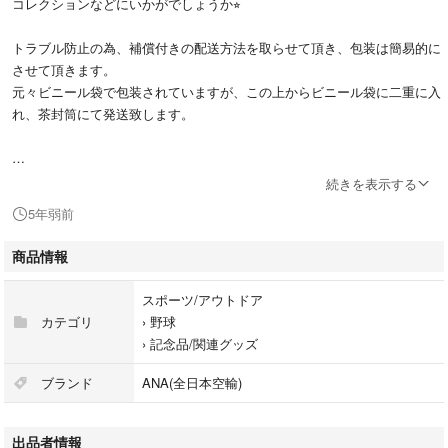
コレクションなどにいかがでしょうか⭐︎
トラブル防止の為、補償付きの配送方法を取らせて頂き、包装は簡易的に
させて頂きます。
元々ビニール袋で包装されていますが、この上からビニール袋に二重に入
れ、茶封筒にて発送致します。
その他ご質問ありましたら、コメント欄からお願いします(^^)
続きを表示する
5年弱前
商品情報
スポーツ/アウトドア
カテゴリ
›
野球
›
記念品/関連グッズ
ブランド
ANA(全日本空輸)
出品者情報