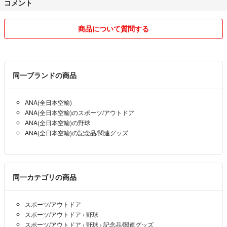
コメント
差額など発生する場合もございますが、対応させて頂きます。
気持ちの良いお取引きを目指し、
商品について質問する
お取引き終了まで丁寧にご対応させて頂くことを心がけています。よろ
しくお願いします^_^
同一ブランドの商品
ANA(全日本空輸)
ANA(全日本空輸)のスポーツ/アウトドア
ANA(全日本空輸)の野球
ANA(全日本空輸)の記念品/関連グッズ
同一カテゴリの商品
スポーツ/アウトドア
スポーツ/アウトドア
›
野球
スポーツ/アウトドア
›
野球
›
記念品/関連グッズ