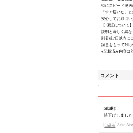
※充電器等は付属
特にスピード発送
⸻
「すぐ届いた」と
【 保証について
安心してお取引い
説明と著しく異な
【 保証について
到着後7日以内に
説明と著しく異な
誠意をもって対応
到着後7日以内に
※記載済み内容は
誠意をもって対応
⸻
※記載済み内容は
【 発送について
⸻
14時までにお支
【 発送について
通常1〜2日でお
14時までにお支
コメント
迅速に発送いたし
通常1〜2日でお
⸻
迅速に発送いたし
【⑧ 検索用】
#iPhone #iPad #
#Android #Galaxy 
pilpil様
#sony #xperia #Ar
値下げしました
ok
#ノートパソコン 
Akira Sto
出品者