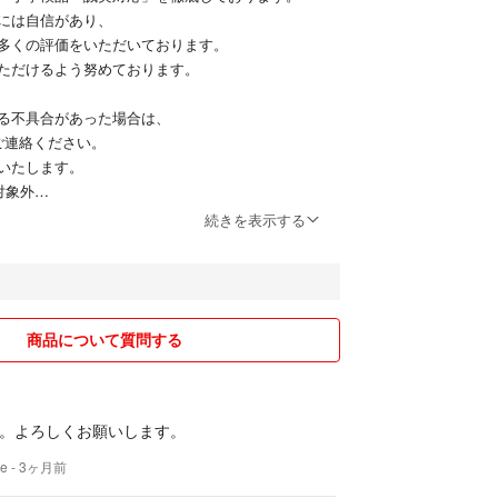
しません
には自信があり、
多くの評価をいただいております。
】
ただけるよう努めております。
る不具合があった場合は、
】
ご連絡ください。
る不具合があった場合は、
いたします。
ご連絡ください。
対象外
いたします。
対象外
】
続きを表示する
払い完了で当日発送可能です。
】
届け予定（地域により異なる場合あり）丁寧に梱包し
払い完了で当日発送可能です。
ます。
届け予定（地域により異なる場合あり）丁寧に梱包し
ます。
商品について質問する
MacBook
#Dell #Aquos #google #Pixel
rows #lenovo #thinkpad #Dell #latitude #HP #dynabo
。よろしくお願いします。
#スマートフォン #中古
re
- 3ヶ月前