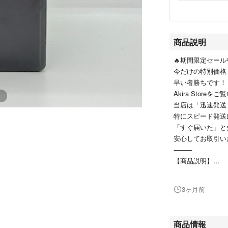
商品説明
🔥期間限定セール
今だけの特別価格
早い者勝ちです！
Akira Stor
当店は「迅速発送
特にスピード発送
「すぐ届いた」と
安心してお取引い
⸻
【商品説明】
• 機種名: Google P
• カラー: チャコール 
3ヶ月前
• 容量: 128GB
• IMEI (SIM 1): 
• IMEI (SIM 2): 
商品情報
• OS: Android 14 