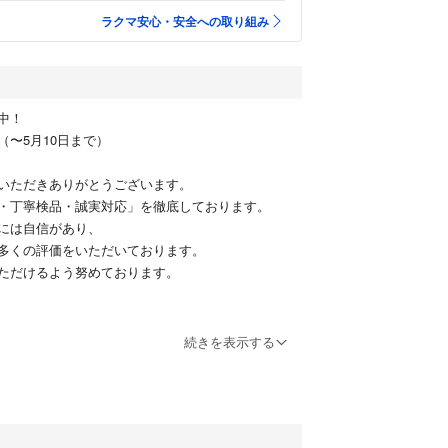
ラクマ安心・安全への取り組み
中！
（〜5月10日まで）
eをご覧いただきありがとうございます。
・丁寧検品・誠実対応」を徹底しております。
には自信があり、
多くの評価をいただいております。
ただけるよう努めております。
ixel 7a
続きを表示する
(Charcoal)
353301814041765
353301814041773
(Android 15 beta 搭載)