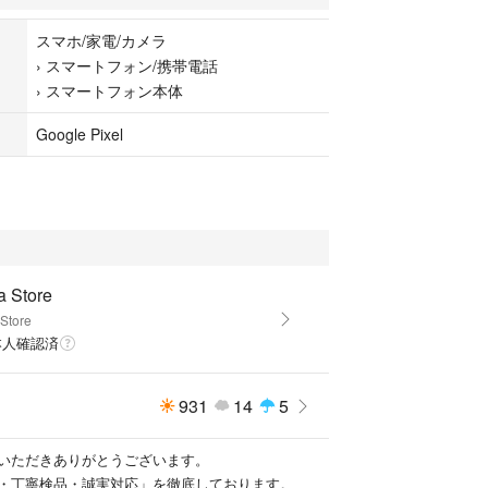
良好 (92%)
スマホ/家電/カメラ
›
スマートフォン/携帯電話
›
スマートフォン本体
良くありません。
Google Pixel
画面に激しいひび割れがあります。詳細は写真をご確認く
: 全体的に多くの擦り傷や使用感があります。
割れはありますが、タッチ操作や各種アプリ、ソフトウェ
す。
 バッテリー持ちは安定しており、良好な状態です。
かな使用感はご了承ください。
a Store
 Store
本人確認済
Fi・通信・カメラ・スピーカー等
みです。
931
14
5
合は必ず明記
eをご覧いただきありがとうございます。
・丁寧検品・誠実対応」を徹底しております。