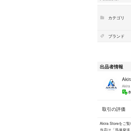
• バッテリー状態: 
• 発売年: 2023年
カテゴリ
⸻
【外観状態】
• 全体: 状態は
ブランド
• 画面: 液晶
ださい。
• フレーム・背面
• 動作: 画面
アの動作は良好で
出品者情報
• バッテリー:
※中古品のため細
Akir
⸻
Akira
【④ 動作確認】
タッチ操作・Wi-
すべて動作確認済
取引の評価
※不具合がある場
⸻
【 付属品】
Akira Stor
本体のみ
当店は「迅速発送