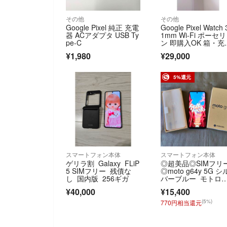
その他
その他
Google Pixel 純正 充電
Google Pixel Watch 
器 ACアダプタ USB Ty
1mm Wi-Fi ポーセリ
pe-C
ン 即購入OK 箱・充
器付き 美品
¥1,980
¥29,000
5%還元
スマートフォン本体
スマートフォン本体
ゲリラ割 Galaxy FLiP
◎超美品◎SIMフリ
5 SIMフリー 残債な
◎moto g64y 5G シ
し 国内版 256ギガ
バーブルー モトロ
ラ スマートフォン 
¥40,000
¥15,400
otorola スマホ本体
(5%)
770円相当還元