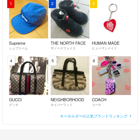
1
2
3
Supreme
THE NORTH FACE
HUMAN MADE
シュプリーム
ザノースフェイス
ヒューマンメイド
4
5
6
GUCCI
NEIGHBORHOOD
COACH
グッチ
ネイバーフッド
コーチ
キーホルダーの人気ブランドランキング