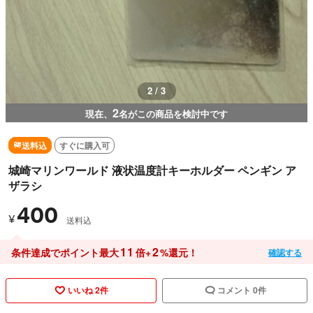
2 / 3
2
現在、
名がこの商品を検討中です
送料込
すぐに購入可
城崎マリンワールド 液状温度計キーホルダー ペンギン ア
ザラシ
400
¥
送料込
11
2
条件達成でポイント最大
倍+
%還元！
確認する
いいね 2件
コメント 0件