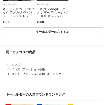
キーホルダー
キーホルダー
キーリング カラビナフ
日産(NISSAN)キーケー
ック アメカジ ヴィン
ス レザー 革 キーカバ
テージ メンズ レディ
ー 高級 オシャレ2
ース サル プレゼン
¥680
¥980
ト ストリート 男女兼
用 夏 雑貨 動物 猿
キーホルダーのおすすめ
同一カテゴリの商品
メンズ
メンズ
›
ファッション小物
メンズ
›
ファッション小物
›
キーホルダー
キーホルダーの人気ブランドランキング