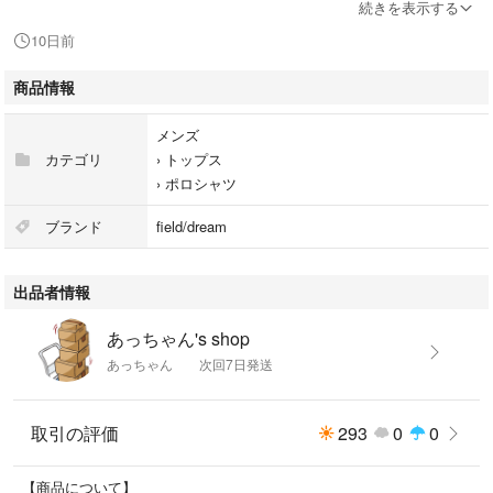
素人の採寸ですので若干の誤差はご了承ください。
続きを表示する
10日前
●その他、注意事項：
商品情報
プロフィールをご購入前にご確認ください
メンズ
土日祝、平日15時以降コメント返信、発送対応はしておりません。
カテゴリ
›
トップス
›
ポロシャツ
ブランド
field/dream
出品者情報
あっちゃん's shop
あっちゃん 次回7日発送
取引の評価
293
0
0
【商品について】