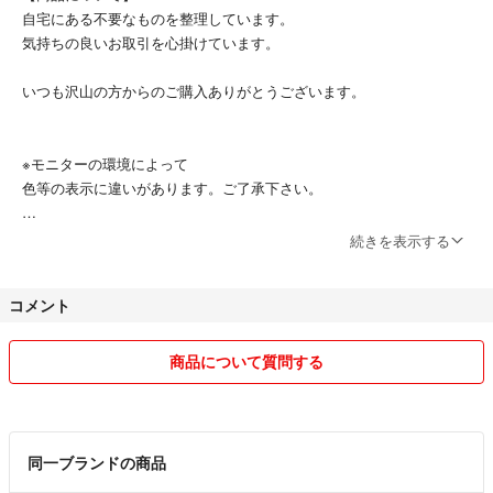
自宅にある不要なものを整理しています。
気持ちの良いお取引を心掛けています。
いつも沢山の方からのご購入ありがとうございます。
※モニターの環境によって
色等の表示に違いがあります。ご了承下さい。
続きを表示する
【時間・発送について】
コメント
平日9：00-15：00のみとなっております。
土日祝は発送、コメント返し等行っておりません。
金曜日にご購入の方は月曜日発送です。
商品について質問する
【返品・評価について】
同一ブランドの商品
基本的に返品はおこなっておりません。