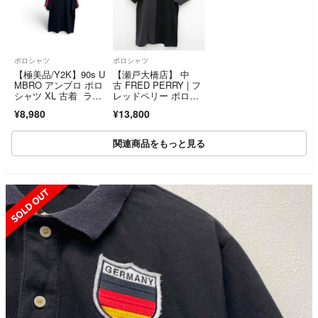
ポロシャツ
ポロシャツ
【極美品/Y2K】90s U
【瀬戸大橋店】 中
MBRO アンブロ ポロ
古 FRED PERRY | フ
シャツ XL 古着 ライ
レッドペリー ポロシ
ン
ャツ BEAMS別注 ブ
¥8,980
¥13,800
ラック サイズ：M 【1
02】
関連商品をもっと見る
SOLD OUT