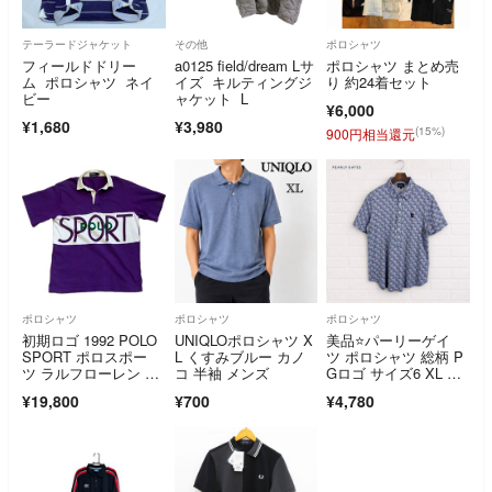
テーラードジャケット
その他
ポロシャツ
フィールドドリー
a0125 field/dream Lサ
ポロシャツ まとめ売
ム ポロシャツ ネイ
イズ キルティングジ
り 約24着セット
ビー
ャケット L
¥6,000
¥1,680
¥3,980
(15%)
900円相当還元
ポロシャツ
ポロシャツ
ポロシャツ
初期ロゴ 1992 POLO
UNIQLOポロシャツ X
美品⭐️パーリーゲイ
SPORT ポロスポー
L くすみブルー カノ
ツ ポロシャツ 総柄 P
ツ ラルフローレン ポ
コ 半袖 メンズ⁠
Gロゴ サイズ6 XL ゴ
ロシャツ
ルフ
¥19,800
¥700
¥4,780