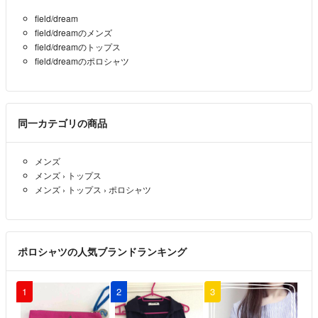
また、評価後の返品、返金対応致しません
field/dream
必ず評価前に商品の確認よろしくお願い致します。
field/dreamのメンズ
field/dreamのトップス
field/dreamのポロシャツ
同一カテゴリの商品
メンズ
メンズ
›
トップス
メンズ
›
トップス
›
ポロシャツ
ポロシャツの人気ブランドランキング
1
2
3