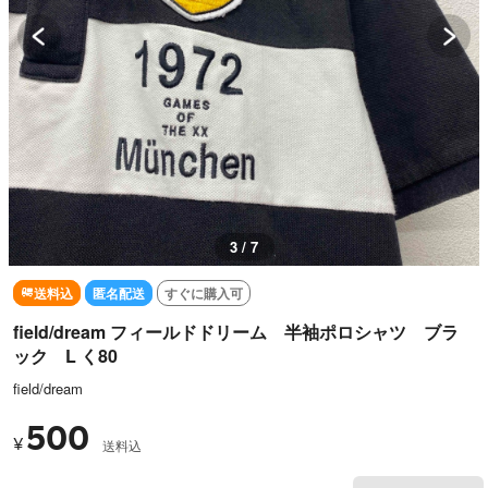
3 / 7
送料込
匿名配送
すぐに購入可
field/dream フィールドドリーム 半袖ポロシャツ ブラ
ック L く80
field/dream
500
¥
送料込