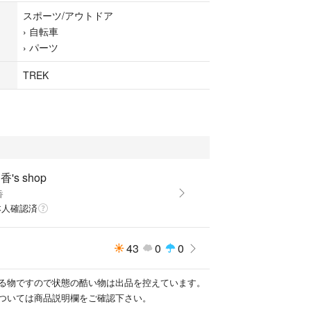
スポーツ/アウトドア
›
自転車
›
パーツ
TREK
's shop
香
本人確認済
43
0
0
る物ですので状態の酷い物は出品を控えています。
ついては商品説明欄をご確認下さい。