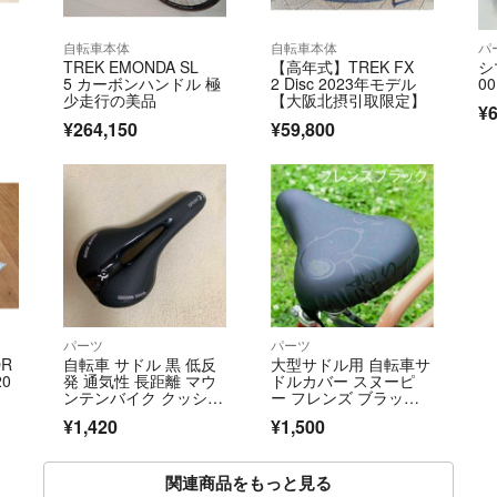
自転車本体
自転車本体
パ
TREK EMONDA SL
【高年式】TREK FX
シ
5 カーボンハンドル 極
2 Disc 2023年モデル
0
少走行の美品
【大阪北摂引取限定】
¥6
¥264,150
¥59,800
パーツ
パーツ
OR
自転車 サドル 黒 低反
大型サドル用 自転車サ
20
発 通気性 長距離 マウ
ドルカバー スヌーピ
ンテンバイク クッショ
ー フレンズ ブラッ
ン シート
ク 黒 装着簡単
¥1,420
¥1,500
関連商品をもっと見る