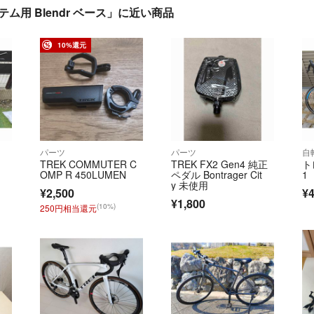
テム用 Blendr ベース」に近い商品
10%還元
パーツ
パーツ
自
TREK COMMUTER C
TREK FX2 Gen4 純正
ト
OMP R 450LUMEN
ペダル Bontrager Cit
1
y 未使用
¥2,500
¥4
¥1,800
(10%)
250円相当還元