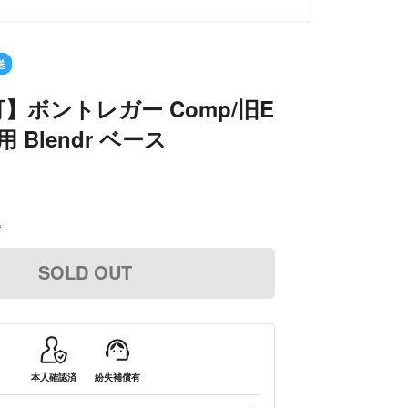
送
】ボントレガー Comp/旧E
用 Blendr ベース
込
SOLD OUT
本人確認済
紛失補償有