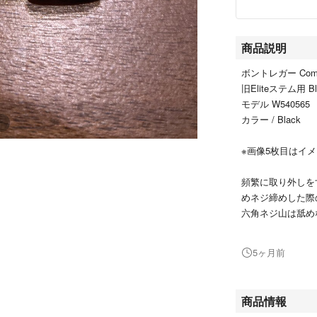
商品説明
ボントレガー Com
旧Eliteステム用 B
モデル W540565
カラー / Black
※画像5枚目はイ
頻繁に取り外しを
めネジ締めした際
六角ネジ山は舐め
ます。
お値下げ可能です
5ヶ月前
＃ボントレガー
＃Comp
商品情報
＃旧Eliteステム用