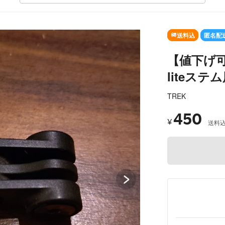
SOLD OUT
送料込
匿名配
【値下げ可
liteステム
TREK
450
¥
送料