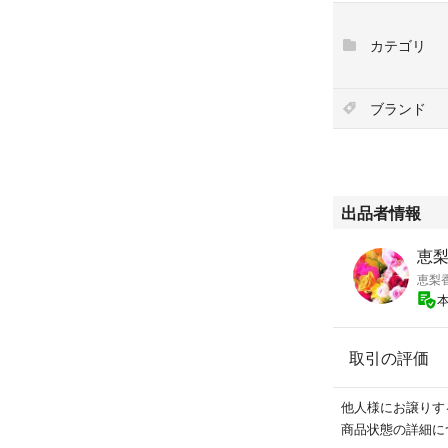
＃Blendr ベース
＃W540565
カテゴリ
ブランド
出品者情報
恵梨香
恵梨
取引の評価
他人様にお譲りす
商品状態の詳細に