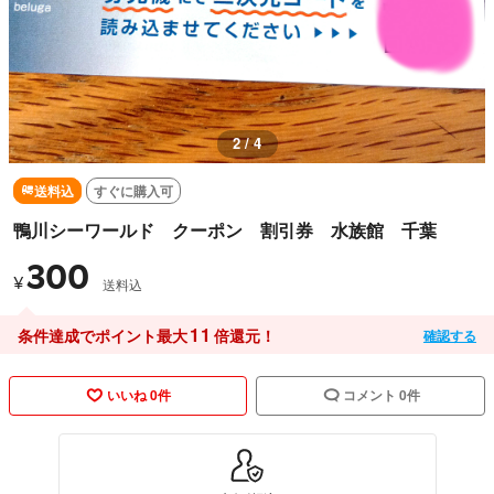
2 / 4
送料込
すぐに購入可
鴨川シーワールド クーポン 割引券 水族館 千葉
300
¥
送料込
11
条件達成でポイント最大
倍還元！
確認する
いいね 0件
コメント 0件