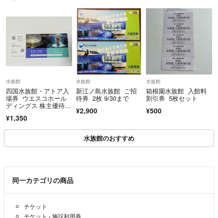
よろしくお願いいたします(^^)
水族館
水族館
水族館
四国水族館・アトア入
新江ノ島水族館 ご招
箱根園水族館 入館料
場券 ウエスコホール
待券 2枚 9/30まで
割引券 5枚セット
ディングス 株主優待
¥2,900
¥500
券 招待券
¥1,350
水族館のおすすめ
同一カテゴリの商品
チケット
チケット
›
施設利用券