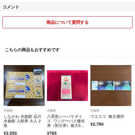
( ラクマは、双方の受け取り評価が済むことで取引終了しまさのて、 品
コメント
物確認後、受け取り評価だけは忘れずにお願いいたします)
◯同梱商品について
商品について質問する
ひとつ追加あたり、180円ほどお値引きさせていただきます。
○発送について
・なるべく早く発送いたします。
こちらの商品もおすすめです
・全品送料込の価額です。
・ほぼ匿名発送ですが、『発送方法』を
普通郵便としているものはチケット等
以外、郵便局から発送することがある
ため、土日祝日の発送はできない場合が
ございます。
○住宅環境。
ペット、喫煙者おりません。
水族館
水族館
水族館
しながわ 水族館 品川
八景島シーパラダイ
ウエスコ 株主優待
水族館 入館券 大人 2
ス ワンデーパス優待
¥2,780
枚
券（割引券）最大5名
お急ぎの場合、ご質問などは
で合計4500円引に
¥2,550
¥785
お気軽にお問い合わせくださいませ。