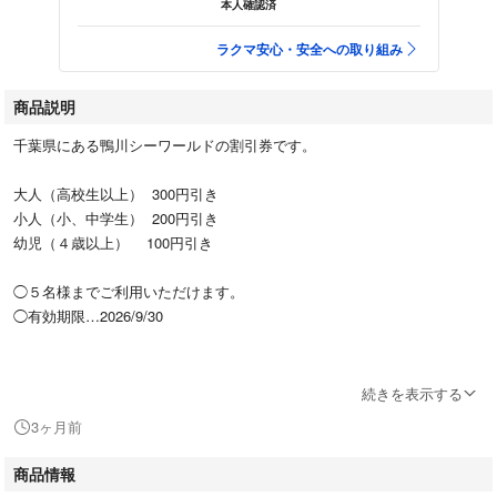
本人確認済
ラクマ安心・安全への取り組み
商品説明
千葉県にある鴨川シーワールドの割引券です。
大人（高校生以上） 300円引き
小人（小、中学生） 200円引き
幼児（４歳以上） 100円引き
◯５名様までご利用いただけます。
◯有効期限…2026/9/30
【発送について】
続きを表示する
◯水濡れ対策し、ミニレター入るように折りたたみ、普通郵便にてお送り
3ヶ月前
いたします。
◯遅くとも翌日の午前中には発送いたします。
商品情報