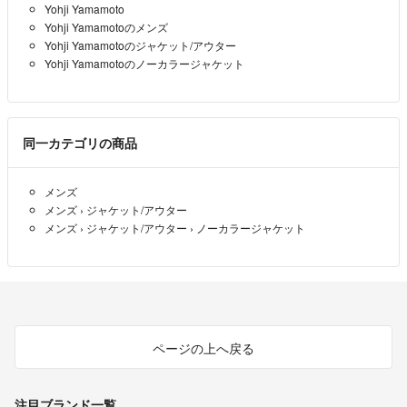
Yohji Yamamoto
Yohji Yamamotoのメンズ
Yohji Yamamotoのジャケット/アウター
Yohji Yamamotoのノーカラージャケット
古着という事をご理解の上ご購入お願いします。
何かあればご質問下さい
同一カテゴリの商品
他にも多数のブランド
メンズ
アイテムなどを出品しておりますので
メンズ
›
ジャケット/アウター
宜しければ出品欄をご覧頂けたら幸いです
メンズ
›
ジャケット/アウター
›
ノーカラージャケット
ヨウジヤマモト・イッセイミヤケ・コム・デ・ギャルソン
を主に好んで買っておりますので販売もその傾向があります。毎月随時出
品しておりますので宜しければフォローよろしくお願いします。
ページの上へ戻る
注目ブランド一覧