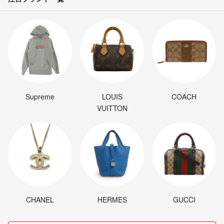
ヨウジヤマモト
コムデギャルソン
イッセイミヤケ
KENZO
y'sformen
Y-3
ワイスリー
Supreme
LOUIS
COACH
ワイズフォーメン
VUITTON
hazama
マルタンマルジェラ等お好きな方におススメです。
CHANEL
HERMES
GUCCI