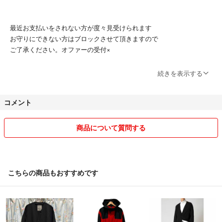
最近お支払いをされない方が度々見受けられます
お守りにできない方はブロックさせて頂きますので
袖丈
ご了承ください。オファーの受付×
続きを表示する
写真の追加は基本ポケカのみ
63cm
洋服等での追加は基本致しません
コメント
サイズ感、幅等の追加も基本的に出来ませんので
現状の判断をして頂けると幸いです
あまりにもサイズ幅の変更がありましたらご購入後に
商品について質問する
メッセージの方にご連絡させて頂きます
評価の通り
こちらの商品もおすすめです
忙しい故に見落とし部分もございますので
質問して頂けると有難いです。
又悪い評価をしっかりと受け取り
カラー
次回から無いよう努めさせて頂きます。