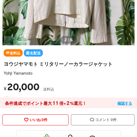
2 / 6
送料込
匿名配送
ヨウジヤマモト ミリタリーノーカラージャケット
Yohji Yamamoto
20,000
¥
送料込
11
2
条件達成でポイント最大
倍+
%還元！
確認する
いいね 0件
コメント 0件