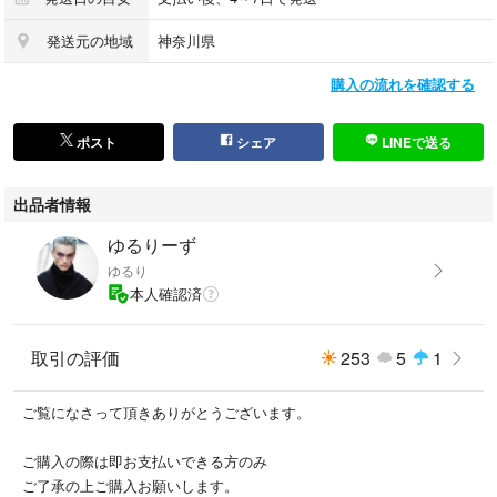
肩幅
発送元の地域
神奈川県
購入の流れを確認する
46cm
ポスト
シェア
LINEで送る
出品者情報
ゆるりーず
ゆるり
本人確認済
取引の評価
253
5
1
身幅
ご覧になさって頂きありがとうございます。
50cm
ご購入の際は即お支払いできる方のみ
ご了承の上ご購入お願いします。