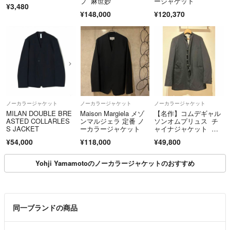
プ 麻世妙
ージャケット
長期の外出中にご購入する事は御遠慮下さい。
¥3,480
¥148,000
¥120,370
最近お値下げしても普通評価の方が多いのでリピーター以外の方にはお
値下げ致しませんのでよろしくお願いします。
ノーカラージャケット
ノーカラージャケット
ノーカラージャケット
リピーターの方はお値下げの際ご質問下さい。
MILAN DOUBLE BRE
Maison Margiela メゾ
【名作】コムデギャル
ASTED COLLARLES
ンマルジェラ 定番 ノ
ソンオムプリュス チ
S JACKET
ーカラージャケット
ャイナジャケット マ
オカラー ブルゾン
¥54,000
¥118,000
¥49,800
※私物の物の素人採寸記載となりますので
ご了承ください。
Yohji Yamamotoのノーカラージャケットのおすすめ
私物、長年使っていた生活必需品を出品をしております、気になる方はフ
同一ブランドの商品
ォローの方よろしくお願い致します。自身が複数回着用しておりますので
新品をお求めの方は御遠慮下さい。