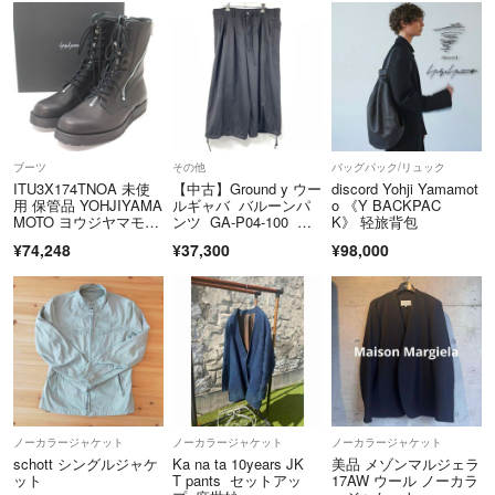
5.6枚目の様に黄ばみがあります
そんなに大きな黄ばみでは無いので古着が好きな方は
配送について
そんなに気にならないかと思います
できる限りコンパクト配送になる為シワ等などはご了承下さい宜しくお
気になる方はシミ抜きが必要かと思います
願い致します。
ブーツ
その他
バッグパック/リュック
ITU3X174TNOA 未使
【中古】Ground y ウー
discord Yohji Yamamot
用 保管品 YOHJIYAMA
ルギャバ バルーンパ
o 《Y BACKPAC
80年代の物ですのでご了承ください
複数サイトの方で売っているのでご購入の際
MOTO ヨウジヤマモ
ンツ GA-P04-100 ブ
K》 轻旅背包
一言お願いします。
ト 3ジッパー ミリタリ
ラック サイズ3 グラ
¥74,248
¥37,300
¥98,000
ー ブーツ HE-E07-76
ウンドワイ ヨウジヤマ
1 22AW 1/6 ブラッ
モト[17][24001777927
着画は承っておりません。
ク 黒 レザー 箱つき
3]
ノーカラーでもありミリタリーっぽくもあるので
又トラブル防止の為サイズ感、個人のプロフィールはお応えできかねま
変わったデザインがお好きな方は是非
す。申し訳ありません。よろしくお願い致します。
ノーカラージャケット
ノーカラージャケット
ノーカラージャケット
schott シングルジャケ
Ka na ta 10years JK
美品 メゾンマルジェラ
ット
T pants セットアッ
17AW ウール ノーカラ
評価に現物を確認出来ないお客様がおりますが