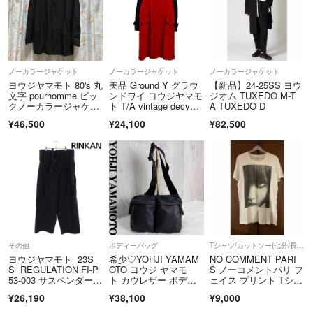
白
ヨウジヤマモト・イッセイミヤケ・コム・デ・ギャルソン
を主に好んで買っておりますので出品もその傾向があります。自分で買
った物を好んで着ているのですがクローゼットに長年閉まったままだっ
ノーカラージャケット
ノーカラージャケット
ノーカラージャケット
素材
たりサイズ感が合わなかったりで要らなくなった物やたまに身内の物も
ヨウジヤマモト 80's 丸
美品 Ground Y グラウ
【新品】24-25SS ヨウ
出品しております。入れ替わりが激しい為断捨離など使わなくなった場
文字 pourhomme ビッ
ンドワイ ヨウジヤマモ
ジオム TUXEDO M-T
クノーカラージャケッ
ト T/A vintage decyn
A TUXEDO D
合出品しておりますので宜しければフォローよろしくお願いします。出
ト
e Zipper duffle coat コ
¥46,500
¥24,100
¥82,500
ナイロン
品物は長年使っていた物、生活必需品物、着用物、コレクションを出品
ート GE-C10-500 サイ
ズ3 ブラック レッ
ポリウレタン
しております。
ド メンズ 古着 中古 U
SED
※私物の物の素人採寸、色味、サイズ感記載となりますので
ご了承ください。
その他
ボディーバッグ
Tシャツ/カットソー(七分/長袖)
ヨウジヤマモト 23S
希少♡YOHJI YAMAM
NO COMMENT PARI
私物、長年使っていた生活必需品、採寸が合わなかった物、買ったけど
S REGULATION FI-P
OTO ヨウジ ヤマモ
S ノーコメントパリ フ
状態
似合わない、眠っている物を安価で出品をしております、気になる方は
53-003 サスペンダーミ
ト カウレザー ボディ
ェイス プリント Tシャ
リタリーワイドロング
バッグ
ツ
フォローの方よろしくお願い致します。自身が複数回着用しております
¥26,190
¥38,100
¥9,000
パンツ メンズ 3
ので新品をお求めの方は御遠慮下さい。