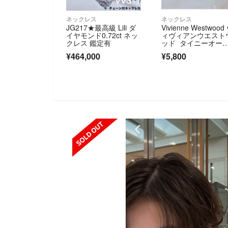
ネックレス
ネックレス
JG217★最高級 Lili ダ
Vivienne Westwood
イヤモンド0.72ct ネッ
ィヴィアンウエスト
クレス 鑑定有
ッド タイニーオー
ブ パープル ネック
¥464,000
¥5,800
ス アクセサリー
SOLD OUT