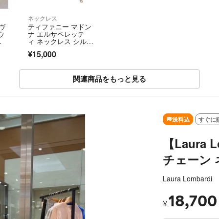
ネックレス
 ヴ
ティファニー マドン
ウ
ナ エルサペレッテ
ィ ネックレス シルバ
レ
ー STERLING Tiffany&
¥15,000
Co
関連商品をもっと見る
SOLD OUT
送料込
すぐに
【Laura
チェーン
Laura Lombardi
18,700
¥