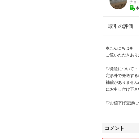
チョ
取引の評価
❁こんにちは❁
ご覧いただきあり
♡発送について・
定形外で発送する
補償がありません
にお申し付け下さ
♡お値下げ交渉に
可能な商品でした
だ、交渉中に元の
ご了承ください。
コメント
（交渉中でも購入