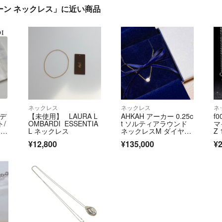
チェーン ネックレス」に近い商品
ネックレス
ネックレス
ネ
ルデ
【未使用】 LAURA L
AHKAH アーカー 0.25c
f
ト/
OMBARDI ESSENTIA
t ソルティアラウンド
マ
7
L ネックレス
ネックレスM ダイヤモ
Z
ンド 18金 K18 ゴール
¥12,800
¥135,000
¥2
ド