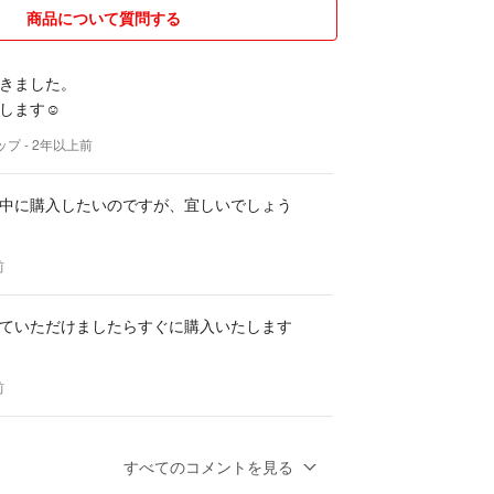
、ごめんなさい、お取引に不安があるので対応しか
商品について質問する
きました。
します☺︎
いします✿✿
ップ
- 2年以上前
中に購入したいのですが、宜しいでしょう
前
ていただけましたらすぐに購入いたします
前
ございます。
すべてのコメントを見る
購入させていただきたいです。