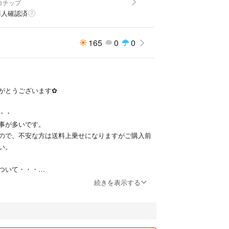
コチップ
本人確認済
165
0
0
がとうございます✿
・・
事が多いです。
ので、不安な方は送料上乗せになりますがご購入前
い。
ついて・・・
らお気持ちだけになりますがご連絡ください。た
続きを表示する
お値段で購入してくださる人が優先にはなります。
される方優先します）