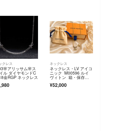
ックレス
ネックレス
003🌸アリッサム🌸ス
ネックレス・LV アイコ
イル ダイヤモンドC
ニック M00596 ルイ
 18金RGP ネックレス
ヴィトン 箱・保存袋
付き
,980
¥52,000