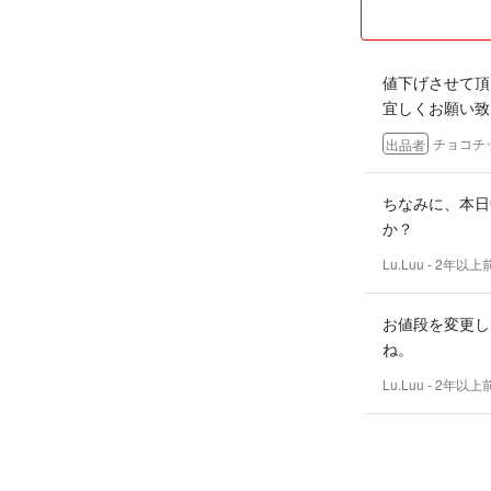
♡悪い評価の方は
ねます。
値下げさせて頂
宜しくお願い致
✿✿よろしくお願
チョコチ
出品者
ちなみに、本日
か？
Lu.Luu
- 2年以上
お値段を変更し
ね。
Lu.Luu
- 2年以上
返事ありがとう
18700円で