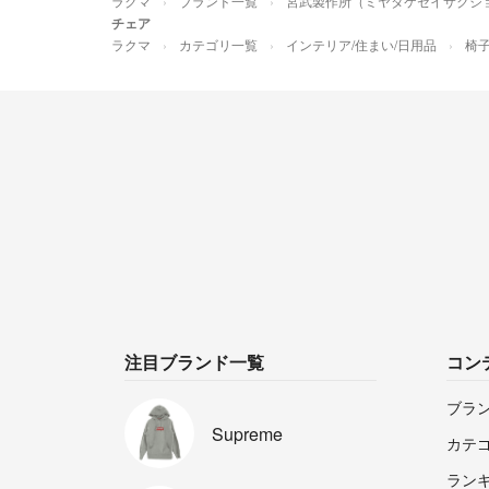
ラクマ
ブランド一覧
宮武製作所（ミヤタケセイサクジ
チェア
ラクマ
カテゴリ一覧
インテリア/住まい/日用品
椅子
注目ブランド一覧
コン
ブラ
Supreme
カテ
ラン