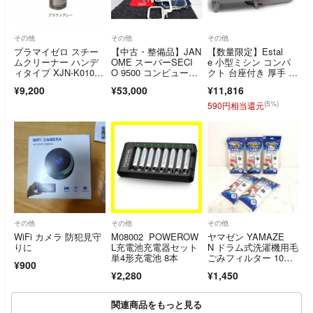
その他
その他
その他
プラマイゼロ スチー
【中古・整備品】JAN
【数量限定】Estal
ムクリーナー ハンデ
OME スーパーSECI
e 小型ミシン コンパ
ィタイプ XJN-K010(T
O 9500 コンピュータ
クト 台座付き 厚手 デ
H)
ーミシン
ニム 対応
¥9,200
¥53,000
¥11,816
(5%)
590円相当還元
その他
その他
その他
WiFi カメラ 防犯見守
M08002 POWEROW
ヤマゼン YAMAZE
りに
L充電池充電器セット
N ドラム式洗濯機用毛
単4形充電池 8本
ごみフィルター 10枚
¥900
入り 5セット
¥2,280
¥1,450
関連商品をもっと見る