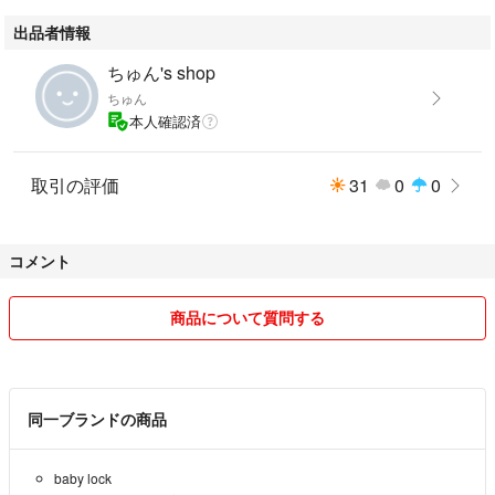
#BL57EXS
出品者情報
#スマホ/家電/カメラ
#生活家電
ちゅん's shop
ちゅん
使用期間は 5年くらいかと思います 趣味で、
本人確認済
Tシャツなどのニットを縫うのに使ってました。
製品の作動状態良好 付属品 専用の箱全て揃っています。 外観も色褪
せ等は無く綺麗ですが
取引の評価
31
0
0
使用期間が長いので 傷汚れ有りとしました。
2本針 4本糸を使うので 初めてロックミシンを買う方より これからニッ
トを縫ってみたいと思われてる方にお勧めします♪
コメント
商品について質問する
同一ブランドの商品
baby lock