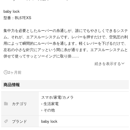
baby lock
型番：BL57EXS
集中力を必要としたルーパーの糸通しが、誰にでもやさしくできるシステ
ム。それが、エアスルーシステムです。レバーを押すだけで、空気圧の利
用によって瞬間的にルーパー糸を通します。軽くレバーを下げるだけで、
左右の小さな針穴にアッという間に糸が通ります。エアスルーシステムと
併せて使ってサッとソーイングに取り掛…
続きを表示する
シリーズ名：衣縫人
2ヶ月前
代表カラー：ホワイト
厚物縫い：有
商品情報
自動糸通し：有
自動糸切り：無
スマホ/家電/カメラ
自動糸調子：無
カテゴリ
›
生活家電
スピード調節：有
›
その他
液晶モニタ付き：無
フットコントローラー：付属
ブランド
baby lock