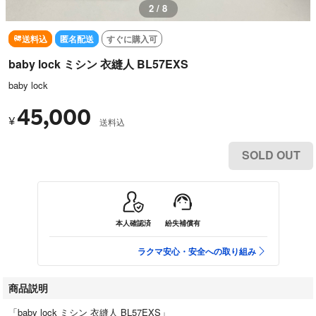
2 / 8
送料込
匿名配送
すぐに購入可
baby lock ミシン 衣縫人 BL57EXS
baby lock
45,000
¥
送料込
SOLD OUT
本人確認済
紛失補償有
ラクマ安心・安全への取り組み
商品説明
「baby lock ミシン 衣縫人 BL57EXS」