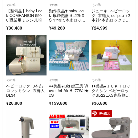
その他
その他
その他
【整備品】baby Loc
動作良品❣️ baby loc
ジューキ ベビーロッ
k COMPANION 550
k 糸取物語 BL22EX
ク 衣縫人 eclipse（2
0 職業用ミシンJUKI
S 1本針3本糸ロック
本針4本糸ロックミシ
ミシン
ン）
¥30,480
¥49,280
¥24,999
その他
その他
その他
ベビーロック 3本糸
♦️♦️美品●juki 縫工房 W
♦️♦️美品●ＪＵＫＩロッ
ロックミシン 衣縫人
ave Jet Air BL77WJ★
クミシン ベビーロッ
BL34
xS
クBL-22EXS糸取物
語 ●61K
¥26,800
¥159,800
¥36,800
5%還元