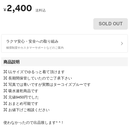
2,400
¥
送料込
SOLD OUT
ラクマ安心・安全への取り組み
補償制度やカスタマーサポートなどのご案内
商品説明
⌘ LLサイズでゆるっと着て頂けます
⌘ 長期間保管していたのでご了承下さい
⌘ 写真では青いですが実際はターコイズブルーです
⌘ 吸水速乾商品です
⌘ 元値9450円でした
⌘ おまとめ可能です
⌘ お値下げご相談ください
使わなかったので出品致します^ ^！