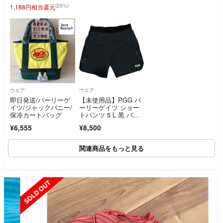
ルフウェア レディー
(20%)
1,188円相当還元
ス ストスト
ウエア
ウエア
即日発送/パーリーゲ
【未使用品】PGG パ
イツ/ジャックバニー/
ーリーゲイツ ショー
保冷カートバッグ
トパンツ 5 L 黒 バッ
クロゴ ゴルフ ランニ
¥6,555
¥8,500
ング ブラック スポー
ツウェア
関連商品をもっと見る
SOLD OUT