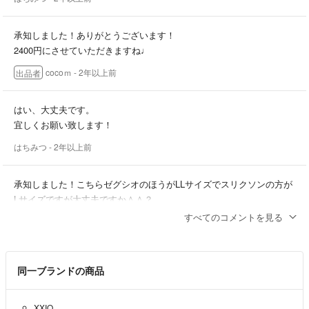
承知しました！ありがとうございます！
2400円にさせていただきますね♩
cocoｍ
- 2年以上前
出品者
はい、大丈夫です。
宜しくお願い致します！
はちみつ
- 2年以上前
承知しました！こちらゼグシオのほうがLLサイズでスリクソンの方が
Lサイズですが大丈夫ですか＾＾？
すべてのコメントを見る
cocoｍ
- 2年以上前
出品者
クーポン使えそうなので、まとめて計2500円で大丈夫です。引き続き
同一ブランドの商品
ご検討をお願い致します(^^)
はちみつ
- 2年以上前
XXIO