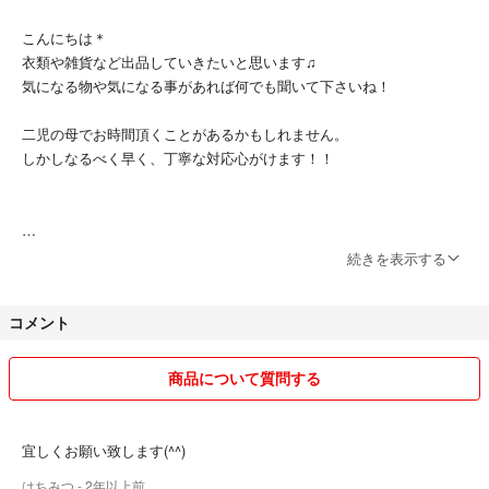
こんにちは＊
衣類や雑貨など出品していきたいと思います♫
気になる物や気になる事があれば何でも聞いて下さいね！
二児の母でお時間頂くことがあるかもしれません。
しかしなるべく早く、丁寧な対応心がけます！！
⌘ お値下げご相談ください
続きを表示する
⌘ 他のサイトでも出品しております
⌘ タイミングよく他サイトで売れてしまう可能性もありますので購入
コメント
前にコメント頂けると安心です
⌘ コメント中でも即決された方を優先させて頂きます
⌘ 素人検品にご理解ある方のみお願い致します
商品について質問する
よろしくお願い致します^ ^！
宜しくお願い致します(^^)
はちみつ
- 2年以上前