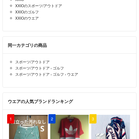
XXIOのスポーツ/アウトドア
ありがとうございます。
XXIOのゴルフ
勝手なお願いで申し訳ありませんが、スリクソンの発熱のものも1200
XXIOのウエア
円でこちらとまとめていただけると嬉しいです。
ご検討の程お願い致します。
はちみつ
- 2年以上前
同一カテゴリの商品
只今出品させて頂きました＾＾ぜひご覧ください！おまとめ、お値下
スポーツ/アウトドア
げ可能です♩
スポーツ/アウトドア
›
ゴルフ
スポーツ/アウトドア
›
ゴルフ
›
ウエア
cocoｍ
- 2年以上前
出品者
承知しました(^^)
ウエアの人気ブランドランキング
はちみつ
- 2年以上前
申し訳ございません！
1
2
3
出品したつもりができていませんでした（ ; ; ）
取り急ぎ出品しますね♩