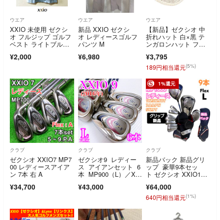
ウエア
ウエア
ウエア
XXIO 未使用 ゼクシ
新品 XXIO ゼクシ
【新品】ゼクシオ 中
オ フルジップ ゴルフ
オ レディースゴルフ
折れハット 白×黒 テ
ベスト ライトブル
パンツ M
ンガロンハット フリ
ー Freeサイズ 新品タ
ー(頭囲59cm) ゴルフ
¥2,000
¥6,980
¥3,795
グ付き
ウェア XXIO
(5%)
189円相当還元
1%還元
クラブ
クラブ
クラブ
ゼクシオ XXIO7 MP7
ゼクシオ9 レディー
新品バック 新品グリ
00 レディースアイア
ス アイアンセット 6
ップ 豪華9本セッ
ン 7本 右 A
本 MP900（L）／XXI
ト ゼクシオ XXIO10
O9
代目MP1000 レディー
¥34,700
¥43,000
¥64,000
スゴルフクラブセッ
ト フレックスL 右
(1%)
640円相当還元