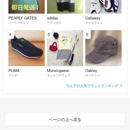
cocoｍ
- 2年以上前
出品者
PEARLY GATES
adidas
Callaway
ありがとうございます。
パーリーゲイツ
アディダス
キャロウェイ
他も確認させて頂きます♪
4
5
6
はちみつ
- 2年以上前
こんにちは！メッセージありがとうございます！はい大丈夫ですよ＾
＾
ゴルフウェア何点か出品しているのでそちらもご覧になってみてくだ
さい♩
PUMA
Munsingwear
Oakley
プーマ
マンシングウェア
オークリー
こちら説明欄にも買いていますがカメラの関係で色味が青〜水色っぽ
く写っていますが実際はターコイズブルーです！
ウエアの人気ブランドランキング
cocoｍ
- 2年以上前
出品者
こんにちは。購入を検討しているのですが、1200円にお値下げしてい
ただくことは可能でしょうか？よろしくお願いいたします。
ページの上へ戻る
はちみつ
- 2年以上前