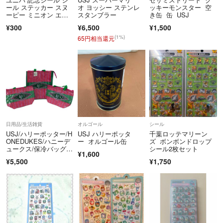
ール ステッカー スヌ
オ ヨッシー ステンレ
ッキーモンスター 空
ーピー ミニオン エル
スタンブラー
き缶 缶 USJ
モ 非売品
¥300
¥6,500
¥1,500
(1%)
65円相当還元
日用品/生活雑貨
オルゴール
シール
USJ/ハリーポッター/H
USJ ハリーポッタ
千葉ロッテマリーン
ONEDUKES/ハニーデ
ー オルゴール缶
ズ ボンボンドロップ
ュークス/保冷バッグ3
シール2枚セット
¥1,600
点セット/RS1702
¥5,500
¥1,750