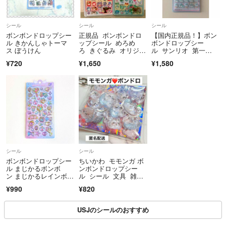
シール
シール
シール
ボンボンドロップシー
正規品 ボンボンドロ
【国内正規品！】ボン
ル きかんしゃトーマ
ップシール めろめ
ボンドロップシー
ス ぼうけん
ろ きぐるみ オリジナ
ル サンリオ 第一
ル ２枚セット
弾 ハンギョドン
¥720
¥1,650
¥1,580
シール
シール
ボンボンドロップシー
ちいかわ モモンガ ボ
ル まじかるボンボ
ンボンドロップシー
ン まじかるレインボ
ル シール 文具 雑
ー クーリア ボンド
貨 日本 キャラ
¥990
¥820
ロ オリジナル 新品未
開封 正規品
USJのシールのおすすめ