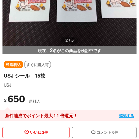
2 / 5
2
現在、
名がこの商品を検討中です
送料込
すぐに購入可
USJ シール 15枚
USJ
650
¥
送料込
11
条件達成でポイント最大
倍還元！
確認する
いいね 2件
コメント 0件