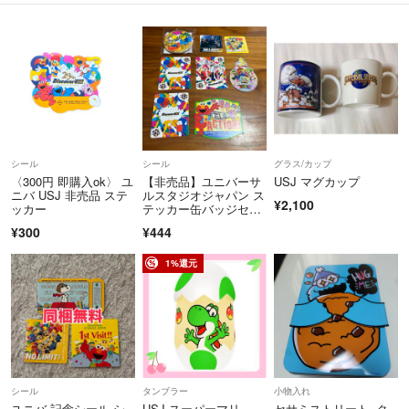
シール
シール
グラス/カップ
〈300円 即購入ok〉 ユ
【非売品】ユニバーサ
USJ マグカップ
ニバ USJ 非売品 ステ
ルスタジオジャパン ス
¥2,100
ッカー
テッカー缶バッジセッ
ト 25周年
¥300
¥444
1%還元
シール
タンブラー
小物入れ
ユニバ 記念シール シ
USJ スーパーマリ
セサミストリート ク