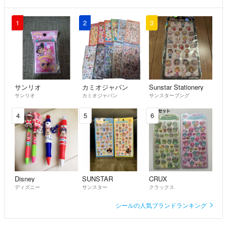
1
2
3
サンリオ
カミオジャパン
Sunstar Stationery
サンリオ
カミオジャパン
サンスターブング
4
5
6
Disney
SUNSTAR
CRUX
ディズニー
サンスター
クラックス
シールの人気ブランドランキング