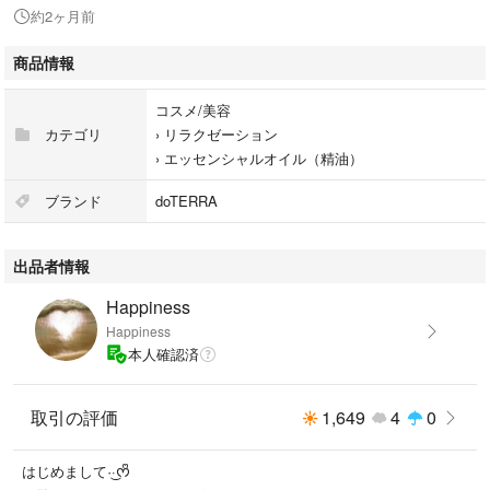
香りが感覚に元気をくれます。口内をさわやかにして、クリアな息づかい
約2ヶ月前
をサポートし、食後もスッキリ。
商品情報
使用方法--------------------
口の中でビーズを1粒溶かして、息リフレッシュ。
コスメ/美容
食後に摂取し、口内をさわやかにしてスッキリと。
カテゴリ
›
リラクゼーション
旅行や外出に便利な携帯サイズ。
›
エッセンシャルオイル（精油）
1日に1～5粒を目安に摂取。
ブランド
doTERRA
その他-----------------------
ドテラエッセンシャルオイル他にも在庫多数あります。
出品者情報
1ml,2ml,3mlなどの小分けもご用意しております。
即購入OK!!
Happiness
Happiness
☑おまとめ割引【100円】OFF
本人確認済
※エッセンシャルオイル1点追加ごとに
100円OFFさせていただきます！
割引ご希望の方はご購入いただく前に
取引の評価
1,649
4
0
コメントをいただくようお願い致します。
はじめまして·͜·ᰔᩚ
❈その他の値下げ交渉はご容赦下さい。