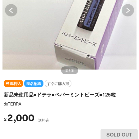
2 / 3
送料込
匿名配送
すぐに購入可
新品未使用品■ドテラ■ペパーミントビーズ■125粒
doTERRA
2,000
¥
送料込
SOLD OUT