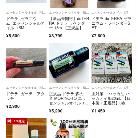
エッセンシャルオイル（精油）
エッセンシャルオイル（精油）
エッセンシャルオイル（精油）
ドテラ ゼラニウ
【新品未開封】doTER
ドテラ doTERRA ゼラ
ム エッセンシャルオ
RA ドテラ ラベンダ
ニウム・ラベンダーS
イル 15ML
ー 15m 【正規品】リ
ET
ラックス
¥5,500
¥3,799
¥7,600
エッセンシャルオイル（精油）
エッセンシャルオイル（精油）
エッセンシャルオイル（精油）
ドテラ ガーテニアタ
正規品 ドテラ 森の
虫対策 ハッカ油 ハ
ッチ
音 MORINO-TO エッ
ッカオイル20mL 【日
センシャルオイル 15
本製・正規品】3点
¥2,900
ml doTERRA
¥5,200
¥1,450
1%還元