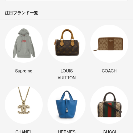
注目ブランド一覧
Supreme
LOUIS
COACH
VUITTON
CHANEL
HERMES
GUCCI