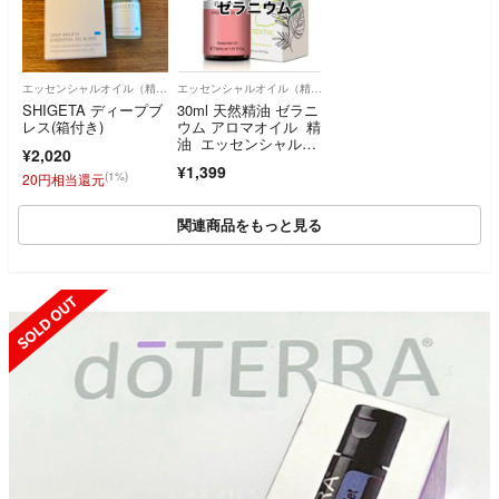
エッセンシャルオイル（精油）
エッセンシャルオイル（精油）
SHIGETA ディープブ
30ml 天然精油 ゼラニ
レス(箱付き)
ウム アロマオイル 精
油 エッセンシャルオ
¥2,020
イル バラ
¥1,399
(1%)
20円相当還元
関連商品をもっと見る
SOLD OUT