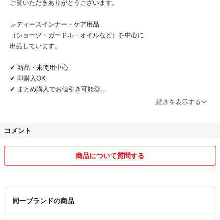
ご覧いただきありがとうございます。
●匿名配送 簡易封筒にて配送します。
レディースインナー・ケア用品
配送サイズの関係で、
（ショーツ・ガードル・オイルなど）を中心に
箱はたたんでの発送になります。
出品しています。
香り···ペパーミント
✔ 新品・未使用中心
✔ 即購入OK
✔ まとめ購入でお値引き可能◎
続きを表示する
ドテラ製品は在庫限り、
シャルレ商品は継続してご用意可能です◎
コメント
サイズや在庫のご相談もお気軽にコメントください
リピーター様多数◎ 在庫複数あります。
商品について質問する
※子供服や不用品も時々出品しています。
丁寧なお取引を心がけています。
同一ブランドの商品
どうぞよろしくお願いいたしますm(*_ _)m