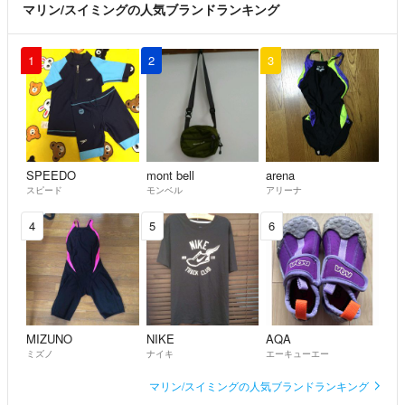
マリン/スイミングの人気ブランドランキング
1
2
3
SPEEDO
mont bell
arena
スピード
モンベル
アリーナ
4
5
6
MIZUNO
NIKE
AQA
ミズノ
ナイキ
エーキューエー
マリン/スイミングの人気ブランドランキング