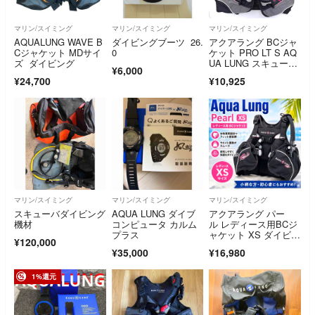
マリン/スイミング
マリン/スイミング
マリン/スイミング
AQUALUNG WAVE B
ダイビングブーツ 26.
アクアラング BCジャ
Cジャケット MDサイ
0
ケット PRO LT S AQ
ズ ダイビング
UA LUNG スキューバ
¥6,000
ダイビング
¥24,700
¥10,925
マリン/スイミング
マリン/スイミング
マリン/スイミング
スキューバダイビング
AQUA LUNG ダイブ
アクアラング パー
機材
コンピュータ カルム
ル レディース用BCジ
プラス
ャケット XS ダイビン
¥120,000
グ用 浮力調整
¥35,000
¥16,980
1%還元