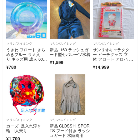
マリン/スイミング
マリン/スイミング
マリン/スイミング
うきわ フロート きら
新品 160 ラッシュガ
サンリオキャラクタ
めきブルー ラメ入
ード型セパレーツ水着
ー ビーチグッズ 立
り キッズ用 成人 60サ
体 フロート アロハ キ
¥1,599
イズ プール
ティ J-3885
¥780
¥14,999
マリン/スイミング
マリン/スイミング
カーズ 足入れ浮き
新品 CLOSSHI SPOR
輪 1人乗り
TS フード付き ラッシ
ュガード 水陸両用
¥1,700