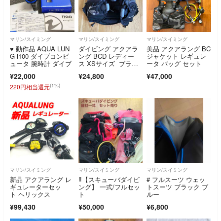
マリン/スイミング
マリン/スイミング
マリン/スイミング
♥️ 動作品 AQUA LUN
ダイビング アクアラ
美品 アクアラング BC
G i100 ダイブコンピ
ング BCD レディー
ジャケット レギュレ
ュータ 腕時計 ダイブ
ス XSサイズ ブラッ
ータ バッグ セット
ク/シルバー
¥22,000
¥24,800
¥47,000
(1%)
220円相当還元
マリン/スイミング
マリン/スイミング
マリン/スイミング
新品 アクアラング レ
‼【スキューバダイビ
# フルスーツ ウェッ
ギュレーターセッ
ング】 一式/フルセッ
トスーツ ブラック ブ
ト ヘリックス
ト
ルー
¥99,430
¥50,000
¥6,800