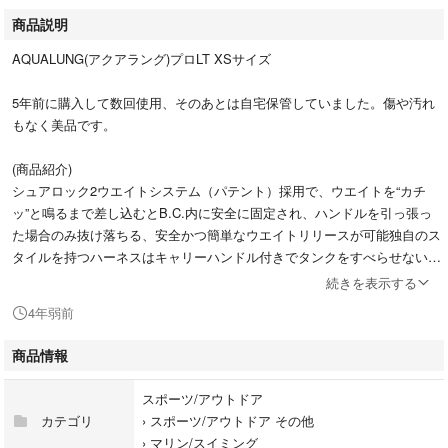
商品説明
AQUALUNG(アクアラング)プロLT XSサイズ
5年前に購入して数回使用、そのあとは自宅保管していました。傷や汚れ
もなく美品です。
(商品紹介)
シュアロック2ウエイトシステム（パテント）採用で、ウエイトを“カチ
ッ”と鳴るまで差し込むとB.C.内に安全に固定され、ハンドルを引っ張っ
た場合のみ抜け落ちる、安全かつ簡単なウエイトリリースが可能独自のス
タイルを持つハーネスはキャリーハンドル付きでタンクをすべらせないト
ラクションパッド付き。
続きを表示する
4年弱前
サイズ XS
身長(cm） 152～165
商品情報
体重（kg） 45～57
ウエスト（ｃｍ) 64～94
スポーツ/アウトドア
カテゴリ
›
スポーツ/アウトドア その他
›
マリン/スイミング