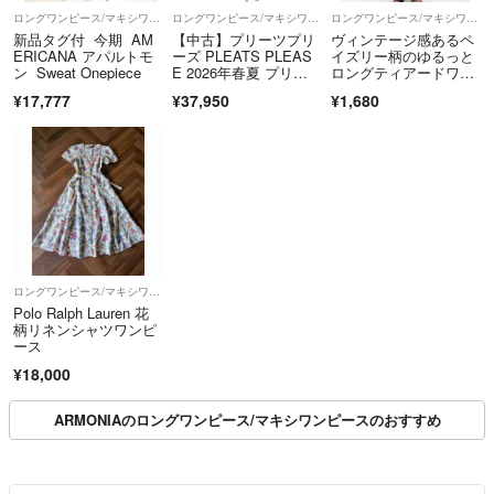
ロングワンピース/マキシワンピース
ロングワンピース/マキシワンピース
ロングワンピース/マキシワンピース
新品タグ付 今期 AM
【中古】プリーツプリ
ヴィンテージ感あるペ
ERICANA アパルトモ
ーズ PLEATS PLEAS
イズリー柄のゆるっと
ン Sweat Onepiece
E 2026年春夏 プリー
ロングティアードワン
ツ加工 半袖 ワンピー
ピース
¥17,777
¥37,950
¥1,680
ス ライトブラウン【サ
イズ表記なし（L
位）】【レディース】
ロングワンピース/マキシワンピース
Polo Ralph Lauren 花
柄リネンシャツワンピ
ース
¥18,000
ARMONIAのロングワンピース/マキシワンピースのおすすめ