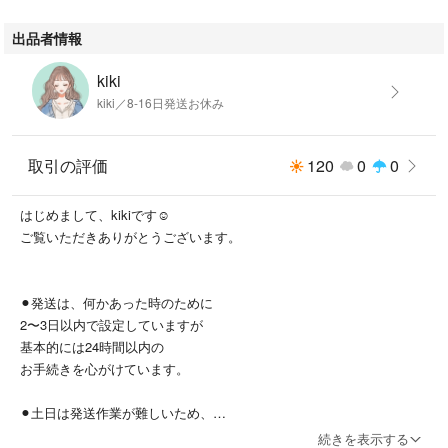
出品者情報
kiki
kiki／8-16日発送お休み
取引の評価
120
0
0
はじめまして、kikiです☺️
ご覧いただきありがとうございます。
⚫︎発送は、何かあった時のために
2〜3日以内で設定していますが
基本的には24時間以内の
お手続きを心がけています。
⚫︎土日は発送作業が難しいため、
ご購入のタイミングによっては
続きを表示する