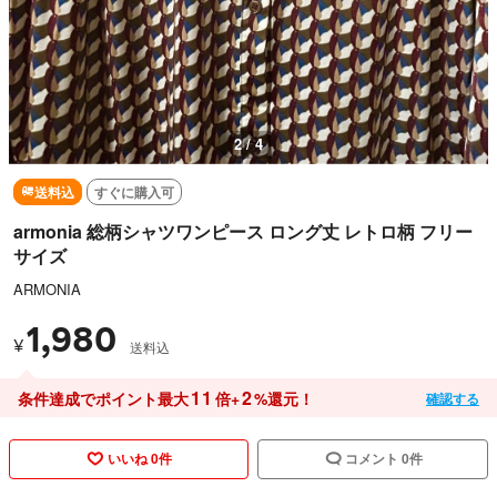
3 / 4
送料込
すぐに購入可
armonia 総柄シャツワンピース ロング丈 レトロ柄 フリー
サイズ
ARMONIA
1,980
¥
送料込
11
2
条件達成でポイント最大
倍+
%還元！
確認する
いいね 0件
コメント 0件