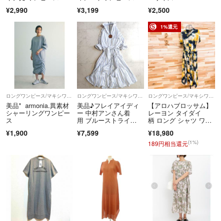
柳生地涼しい
¥2,990
¥3,199
¥2,500
1%還元
ロングワンピース/マキシワンピース
ロングワンピース/マキシワンピース
ロングワンピース/マキシワンピース
美品* armonia.異素材
美品♪フレイアイディ
【アロハブロッサム】
シャーリングワンピー
ー 中村アンさん着
レーヨン タイダイ
ス
用 ブルーストライ
柄 ロング シャツ ワン
プ シャツワンピース
ピース 紺×黄 ネイビー
¥1,900
¥7,599
¥18,980
×イエロー オープンカ
ラー 半袖 ドレス
(1%)
189円相当還元