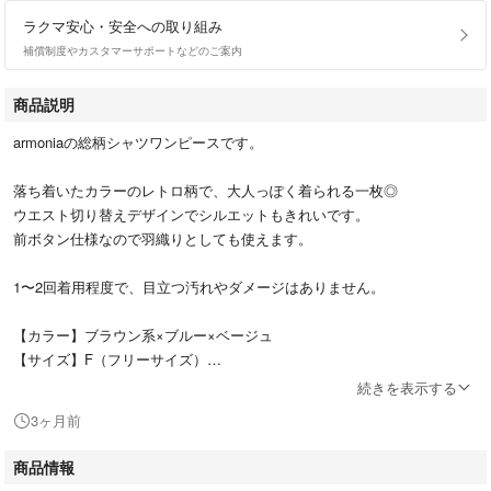
ラクマ安心・安全への取り組み
補償制度やカスタマーサポートなどのご案内
商品説明
armoniaの総柄シャツワンピースです。
落ち着いたカラーのレトロ柄で、大人っぽく着られる一枚◎
ウエスト切り替えデザインでシルエットもきれいです。
前ボタン仕様なので羽織りとしても使えます。
1〜2回着用程度で、目立つ汚れやダメージはありません。
【カラー】ブラウン系×ブルー×ベージュ
【サイズ】F（フリーサイズ）
【素材】ポリエステル100%
続きを表示する
3ヶ月前
即購入OK◎
商品情報
他のサイトでも出品しています。