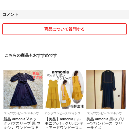
月曜日の発送となります。
コメント
⚫︎ペット・喫煙者はいません。
⚫︎お取置きは していません。
商品について質問する
やり取りをしている途中でも、
早く購入された方が優先です。
⚫︎他サイトにも出品中のため、
こちらの商品もおすすめです
突然削除する場合があります
ご了承ください。
最後までお読みいただき
ありがとうございました！
素敵なご縁がたくさんありますように。
ロングワンピース/マキシワンピース
ロングワンピース/マキシワンピース
ロングワンピース/マキシワンピース
新品 armonia Vネッ
【美品】armoniaアル
美品 armonia 黒のプリ
ク パフスリーブ 黒 マ
モニア/バックリボンテ
ーツワンピース フリ
キシ丈 ワンピース F
ィアードワンピース楊
ーサイズ