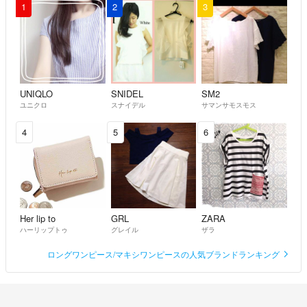
1
2
3
UNIQLO
SNIDEL
SM2
ユニクロ
スナイデル
サマンサモスモス
4
5
6
Her lip to
GRL
ZARA
ハーリップトゥ
グレイル
ザラ
ロングワンピース/マキシワンピースの人気ブランドランキング