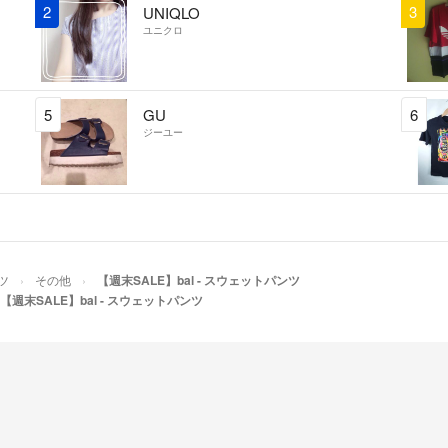
2
3
UNIQLO
ユニクロ
5
GU
6
ジーユー
ツ
その他
【週末SALE】bal - スウェットパンツ
【週末SALE】bal - スウェットパンツ