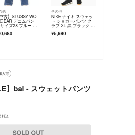
の他
その他
中古】STUSSY WO
NIKE ナイキ スウェッ
KGEAR デニムパン
ト ジョガーパンツ ク
 サイズ28 ブルー ス
ラブ XL 黒 ブラック 裏
ューシー[92][240092
起毛
0,680
¥5,980
2870]
購入可
E】bal - スウェットパンツ
送料込
SOLD OUT