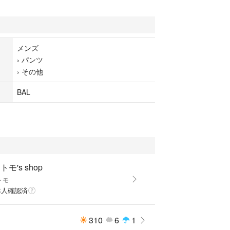
メンズ
›
パンツ
›
その他
BAL
トモ's shop
トモ
本人確認済
310
6
1