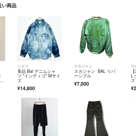
に近い商品
シャツ
スカジャン
そ
美品 Bal デニムシャ
スカジャン BAL リバ
【
加
ツ "インディゴ" Mサイ
ーシブル
L
パン
ズ
ズ
¥7,000
¥14,800
¥2