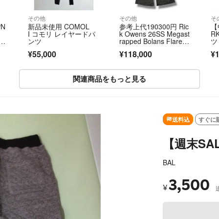
その他
その他
そ
N
新品未使用 COMOL
参考上代190300円 Ric
【
I コモリ レイヤードパ
k Owens 26SS Megast
R
ス
ンツ
rapped Bolans Flare
ツ
ン
d Pants フレアパン
テ
¥55,000
¥118,000
¥1
ツ リックオウエンス R
34
R01F2311-KER4 ブラ
ック 31 （20867M）
関連商品をもっと見る
SOLD OUT
送料込
すぐに
【週末SAL
BAL
3,500
¥