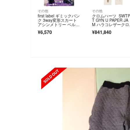
その他
その他
first label ギミックパン
クロムハーツ SWTP
ク 3way変形スカート
T GYN U PAPER JA
アシンメトリー ベル
M ハラコレザークロ
ト ジッパー チェー
パッチスウェットロ
¥6,570
¥841,840
ン ユニセックス 黒ブ
グパンツ メンズ S
ラックF
SOLD OUT