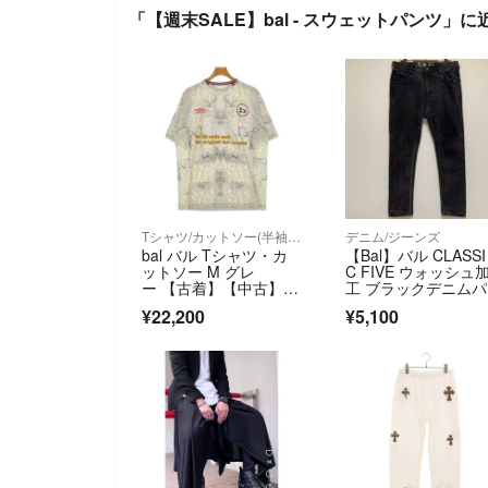
「【週末SALE】bal - スウェットパンツ」
Tシャツ/カットソー(半袖/袖なし)
デニム/ジーンズ
bal バル Tシャツ・カ
【Bal】バル CLASSI
ットソー M グレ
C FIVE ウォッシュ
ー 【古着】【中古】
工 ブラックデニム
【送料無料】
ツ
¥22,200
¥5,100