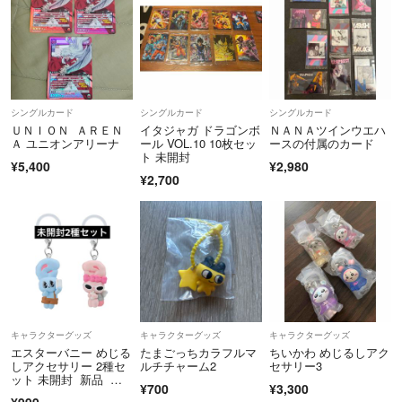
シングルカード
シングルカード
シングルカード
ＵＮＩＯＮ ＡＲＥＮ
イタジャガ ドラゴンボ
ＮＡＮＡツインウエハ
Ａ ユニオンアリーナ
ール VOL.10 10枚セッ
ースの付属のカード
ト 未開封
¥5,400
¥2,980
¥2,700
キャラクターグッズ
キャラクターグッズ
キャラクターグッズ
エスターバニー めじる
たまごっちカラフルマ
ちいかわ めじるしアク
しアクセサリー 2種セ
ルチチャーム2
セサリー3
ット 未開封 新品 ガ
¥700
¥3,300
チャガチャ リボンバ