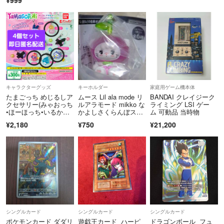
¥999
ニー ブルーバニー
キャラクターグッズ
キーホルダー
家庭用ゲーム機本体
たまごっち めじるしア
ムース Lil ala mode リ
BANDAI クレイジーク
クセサリー(みゃおっち
ルアラモード mikko な
ライミング LSI ゲー
•ほーほっち•いるかっ
かよしさくらんぼスイ
ム 可動品 当時物
ち•べびまるっち＆りく
ング ムース ガチャ
¥2,180
¥750
¥21,200
キッズ)4個セット
シングルカード
シングルカード
シングルカード
ポケモンカード ダダリ
遊戯王カード ハーピ
ドラゴンボール フュ