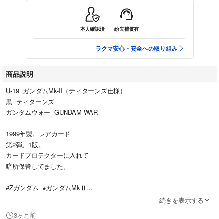
本人確認済
紛失補償有
ラクマ安心・安全への取り組み
商品説明
U-19 ガンダムMk-II（ティターンズ仕様）
黒 ティターンズ
ガンダムウォー GUNDAM WAR
1999年製。レアカード
第2弾。1版。
カードプロテクターに入れて
暗所保管してました。
#Zガンダム #ガンダムMkⅡ
#ガンダムマーク2
続きを表示する
#ティターンズ #ガンダムMk-II
3ヶ月前