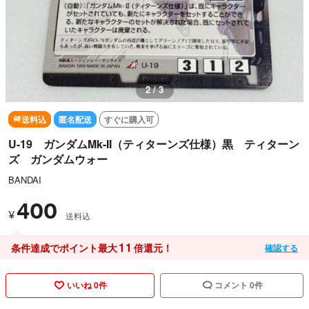
3 / 3
送料込
匿名配送
すぐに購入可
U-19 ガンダムMk-II（ティターンズ仕様）黒 ティターン
ズ ガンダムウォー
BANDAI
400
¥
送料込
11
条件達成でポイント最大
倍還元！
確認する
いいね 0件
コメント 0件