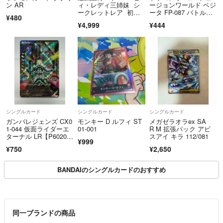
ン AR
ィ・レディ三姉妹 シ
ージョンワールド ベジ
ークレットレア 初
ータ FP-087 バトルパ
¥480
期 Vol.4 １点 #ハー
ック11
¥4,999
¥444
ピィレディ三姉妹#初
期遊戯王#遊戯王
シングルカード
シングルカード
シングルカード
ガンバレジェンズ CX0
モンキー D ルフィ ST
メガゼラオラex SA
1-044 仮面ライダーエ
01-001
R M 拡張パック アビ
ターナル LR【P6020-0
スアイ キラ 112/081
¥999
08】100
¥750
¥2,650
BANDAIのシングルカードのおすすめ
同一ブランドの商品