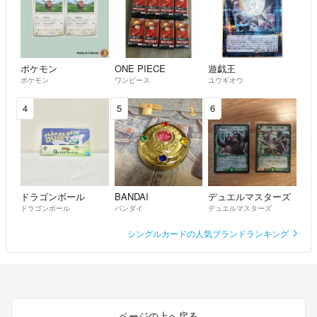
ポケモン
ONE PIECE
遊戯王
ポケモン
ワンピース
ユウギオウ
4
5
6
ドラゴンボール
BANDAI
デュエルマスターズ
ドラゴンボール
バンダイ
デュエルマスターズ
シングルカードの人気ブランドランキング
ページの上へ戻る