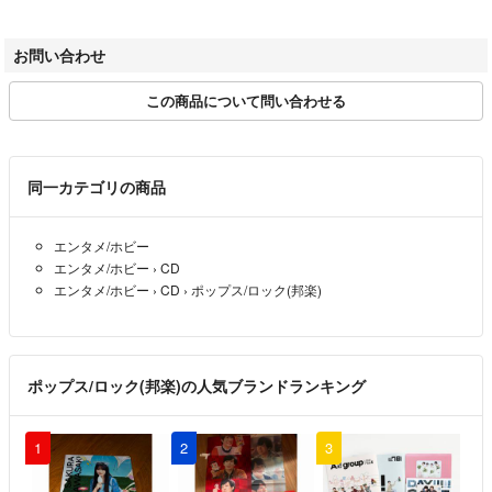
◆ゲームソフトのご注意点
お問い合わせ
特典・プロダクトコード・ダウンロードコード等は付属していない場合
がございます。
この商品について問い合わせる
商品名に「輸入版 / 海外版 / IMPORT 」と記載されている海外版ゲー
ムソフトの一部は日本版のゲーム機では動作しません。
◆DVD・Blu-rayのご注意点
同一カテゴリの商品
特典・プロダクトコード・ダウンロードコード等は付属していない場合
エンタメ/ホビー
がございます。
エンタメ/ホビー
›
CD
商品名に「輸入版 / 海外版 / IMPORT 」と記載されている海外版DV
エンタメ/ホビー
›
CD
›
ポップス/ロック(邦楽)
D・Blu-rayにつきましては
一般的な国内向けプレイヤーにて再生できません。
商品名に「レンタル落ち 」と記載されている商品につきましては
ポップス/ロック(邦楽)の人気ブランドランキング
ディスクやジャケットに管理シールが貼付されています。
視聴に支障の無い程度の傷やジャケットに傷み（色褪せ・破れ・汚れ・
1
2
3
濡れ痕等）が見られる場合がありますので予めご了承ください。