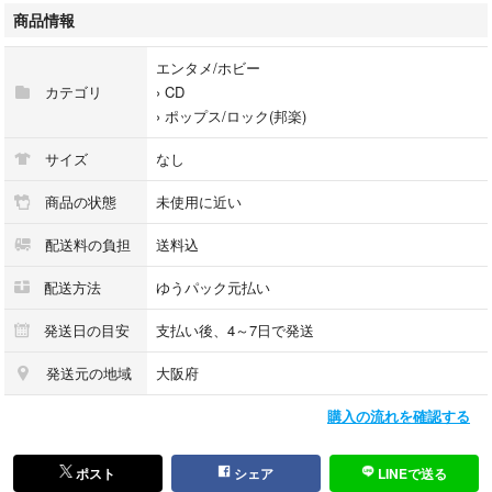
前払い決済をご選択の場合、ご入金確認後に配送手配をいたします。
商品情報
5、出荷
配送準備が整い次第、出荷いたします。
エンタメ/ホビー
出荷後、出荷完了メールにてご連絡いたします。
カテゴリ
›
CD
›
ポップス/ロック(邦楽)
当店はリサイクル専門店のため、
すべての商品は一般のお客様から買取した中古品となります。
サイズ
なし
商品の状態
未使用に近い
配送料の負担
送料込
配送方法
ゆうパック元払い
発送日の目安
支払い後、4～7日で発送
発送元の地域
大阪府
購入の流れを確認する
ポスト
シェア
LINEで送る