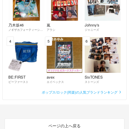
◆トレーディングカードのご注意点
当店での「良い」表記のトレーディングカードはプレイ用でございま
乃木坂46
嵐
Johnny's
す。
ノギザカフォーティーシックス
アラシ
ジャニーズ
中古買取り品の為、細かなキズ・白欠け・多少の使用感がございますの
でご了承下さいませ。
4
5
6
こちらのアカウントはラクマ公式パートナーの株式会社ＩＩＮＥＸによ
って運営されています。
▼特商法
https://fril.jp/ts/official/law/iin/
▼返品特約
https://fril.jp/ts/official/law/iin/#return_policy
BE:FIRST
avex
SixTONES
ビーファースト
エイベックス
ストーンズ
ポップス/ロック(邦楽)の人気ブランドランキング
ページの上へ戻る