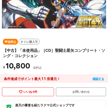
送料込
すぐに購入可
【中古】「未使用品」［CD］聖闘士星矢コンプリート・ソ
ング・コレクション
10,800
¥
送料込
11
条件達成でポイント最大
倍還元！
確認する
いいね 0件
お問い合わせ
楽天の審査を経たラクマ公式ショップです