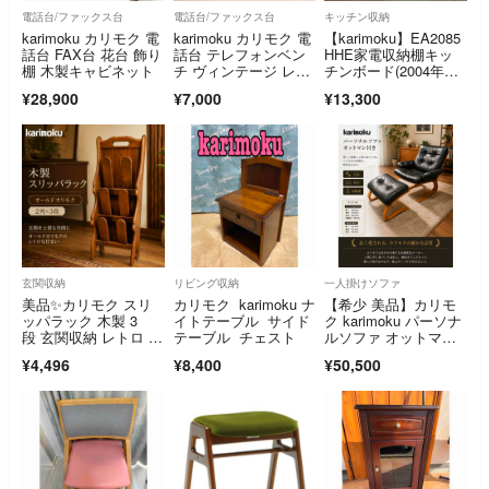
電話台/ファックス台
電話台/ファックス台
キッチン収納
karimoku カリモク 電
karimoku カリモク 電
【karimoku】EA2085
話台 FAX台 花台 飾り
話台 テレフォンベン
HHE家電収納棚キッ
棚 木製キャビネット
チ ヴィンテージ レト
チンボード(2004年生
ロ
産)
¥28,900
¥7,000
¥13,300
玄関収納
リビング収納
一人掛けソファ
美品✨カリモク スリ
カリモク karimoku ナ
【希少 美品】カリモ
ッパラック 木製 3
イトテーブル サイド
ク karimoku パーソナ
段 玄関収納 レトロ 持
テーブル チェスト
ルソファ オットマン
ち手付き
付き
¥4,496
¥8,400
¥50,500