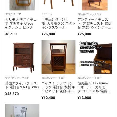
デスクチェア
スツール
電話台/ファックス台
カリモク デスクチェ
【美品】値下げ可
アンティークチェス
ア 学習椅子 Crecs
能 カリモク60 スタッ
ト 木製チェスト 電話
e クレシェ ピンク
キングスツール
台 木製 ヴィンテー
ジ
¥8,500
¥26,800
¥25,000
電話台/ファックス台
電話台/ファックス台
電話台/ファックス台
英国スタイル チェス
コイズミ テレフォン
極美品 OLD karimok
ト 電話台/FAX台 W60
ラック 電話台 木製 キ
u オールド カリモ
ャビネット 花台 格
ク コロニアル 電話
¥45,370
子 ガラス扉
台 花台
¥12,400
¥13,980