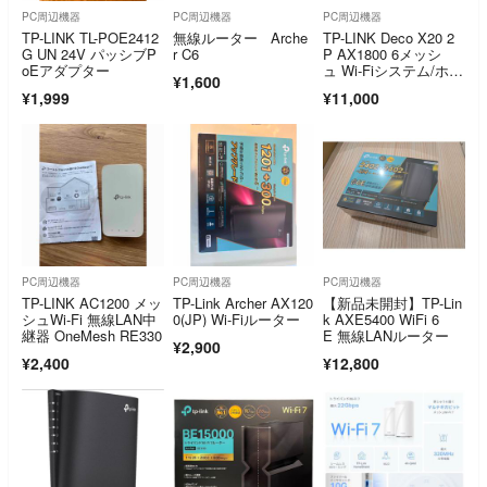
PC周辺機器
PC周辺機器
PC周辺機器
TP-LINK TL-POE2412
無線ルーター Arche
TP-LINK Deco X20 2
G UN 24V パッシブP
r C6
P AX1800 6メッシ
oEアダプター
ュ Wi-Fiシステム/ホワ
¥1,600
イト
¥1,999
¥11,000
PC周辺機器
PC周辺機器
PC周辺機器
TP-LINK AC1200 メッ
TP-Link Archer AX120
【新品未開封】TP-Lin
シュWi-Fi 無線LAN中
0(JP) Wi-Fiルーター
k AXE5400 WiFi 6
継器 OneMesh RE330
E 無線LANルーター
¥2,900
¥2,400
¥12,800