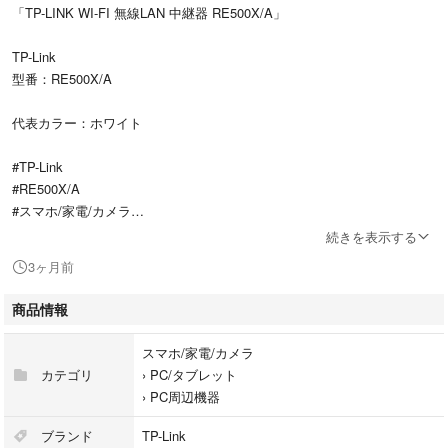
「TP-LINK WI-FI 無線LAN 中継器 RE500X/A」
TP-Link
型番：RE500X/A
代表カラー：ホワイト
#TP-Link
#RE500X/A
#スマホ/家電/カメラ
#PC/タブレット
続きを表示する
#PC周辺機器
3ヶ月前
商品情報
スマホ/家電/カメラ
カテゴリ
›
PC/タブレット
›
PC周辺機器
ブランド
TP-Link