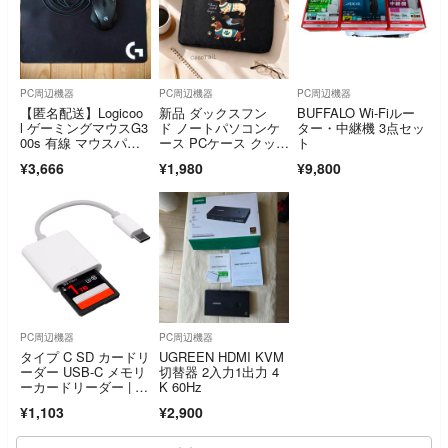
PC周辺機器
PC周辺機器
PC周辺機器
【匿名配送】Logicoo
新品 ダックスフン
BUFFALO Wi-Fiルー
l ゲーミングマウスG3
ド ノートパソコンケ
ター・中継機 3点セッ
00s 有線 マウスパッ
ース PCケース クッシ
ト
ト
ョンケース A4対応 犬
¥3,666
¥1,980
¥9,800
好き 癒し ギフト プレ
ゼント 通勤 通学
PC周辺機器
PC周辺機器
タイプ C SD カードリ
UGREEN HDMI KVM
ーダー USB-C メモリ
切替器 2入力1出力 4
ーカードリーダー | O
K 60Hz
TG
¥1,103
¥2,900