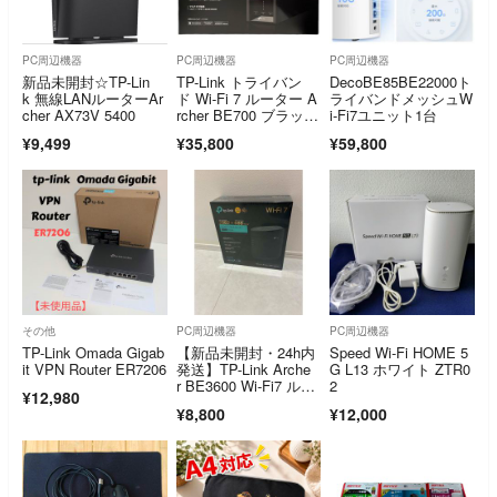
PC周辺機器
PC周辺機器
PC周辺機器
新品未開封☆TP-Lin
TP-Link トライバン
DecoBE85BE22000ト
k 無線LANルーターAr
ド Wi-Fi 7 ルーター A
ライバンドメッシュW
cher AX73V 5400
rcher BE700 ブラッ
i-Fi7ユニット1台
ク 通電のみ確認 家
¥9,499
¥35,800
¥59,800
電 電化製品 【中
古】 32607K54
その他
PC周辺機器
PC周辺機器
TP-Link Omada Gigab
【新品未開封・24h内
Speed Wi-Fi HOME 5
it VPN Router ER7206
発送】TP-Link Arche
G L13 ホワイト ZTR0
r BE3600 Wi-Fi7 ルー
2
¥12,980
ター 保証あり
¥8,800
¥12,000