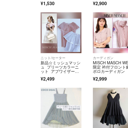
¥1,530
¥2,900
◆ レディース
ニット/セーター
カーディガン
新品☆ミッシュマッシ
MISCH MASCH W
ュ プリーツカラーニ
限定 衿付フロント
ット アプワイザーリ
ポロカーディガン
ッシェ、スナイデル
¥2,499
¥2,999