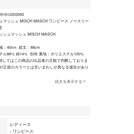
1612203093
マッシュ MISCH MASCH ワンピース ノースリー
黒
シュマッシュ MISCH MASCH
：40cm 総丈：88cm
ル86% 綿14% 別布 裏地：ポリエステル100%
関してはこの商品の出品者の主観で判断しておりま
や正規のカラーとは言いまわしが異なる場合があり
続きを表示する
用感がございますが、その他目立った汚れやダメー
。 ※神経質な方はご入札をお控え下さい。写真ま
のない付属品などは付属しませんのでよろしくお願
品は実店舗で保管しておりませんので、店頭にてご
がございます。また、ご質問を頂いた際、お時間を
レディース
ざいますのでご了承ください。
›
ワンピース