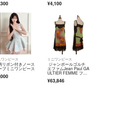
,300
¥4,100
フターサービス代等の商品代金以上のご請求、不良
金での対応などはお受けできません。
品については、いかなる理由でもご返品をお断りさ
ります。
クマ公式パートナーです。
fril.jp/ts/official/law/vtr/
://fril.jp/ts/official/law/vtr/#return_policy
者登録番号：T4260002013524
ニワンピース
ミニワンピース
柄リボン付きノース
ジャンポールゴルチ
ーブミニワンピース
エファムJean Paul GA
ULTIER FEMME フロ
,000
ーラルプリントパワー
¥63,846
ネットノースリーブワ
ンピース 黒黄緑他40