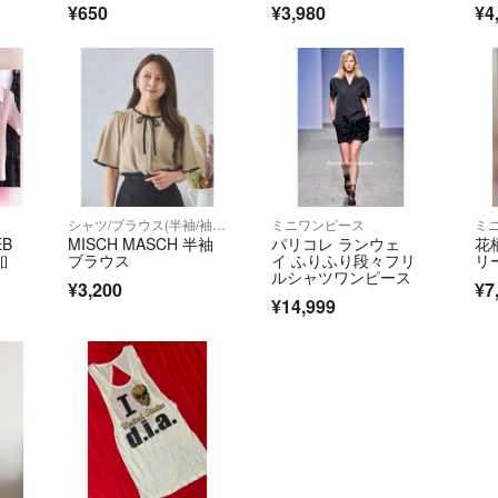
す。
¥650
¥3,980
¥4
クリーニングやア
品の場合の一部返
Cランク以下の商
せていただいてお
当アカウントはラ
◆特商法：
https://
◆返品特約：
https
◆適格請求書発行事業
シャツ/ブラウス(半袖/袖なし)
ミニワンピース
ミ
EB
MISCH MASCH 半袖
パリコレ ランウェ
花
釦
ブラウス
イ ふりふり段々フリ
リ
ルシャツワンピース
¥3,200
¥7
¥14,999