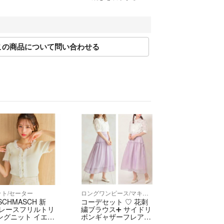
法にのっとって計測しております。多少の誤差につ
ください。
この商品について問い合わせる
限り現品を再現するよう心がけておりますが、ご利
り実物と異なる場合がございます。また、リサイク
が揃ってない場合がございます。
注文内容の変更、キャンセルはお受けしておりませ
に十分な確認を行っておりますが、重大な見落とし
はご返品を承ります。サイズが合わない、イメージ
等お客様都合での返品はお受けしておりません。
異なる商品が届いた場合
説明と著しく異なる場合
しております。
以内にご連絡、返品受付後5日以内に当店に商品をご
ット/セーター
ロングワンピース/マキシワンピース
SCHMASCH 新
コーデセット ♡ 花刺
限を過ぎた場合、初期不良等の場合でも対応いたし
 レースフリルトリ
繍ブラウス➕ サイドリ
商品を受け取られた際に状態の確認をお願いいたしま
ングニット イエロ
ボンギャザーフレアス
 Fサイズ
カート