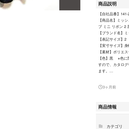
商品説明
【自社品番】141-20
【商品名】ミッシュ
ブ ミニ リボン 2 
【ブランド名】ミッ
【表記サイズ】2
【実寸サイズ】身幅
【素材】ポリエステ
【色】黒 ※色に
すので、カタログ
ます。
【状態ランク】B
【状態】若干の使
3ヶ月前
ジもない状態です
たは説明欄に記載
い致します。
商品情報
【備考】※一部商
覧になれない場合
いただく場合がご
カテゴリ