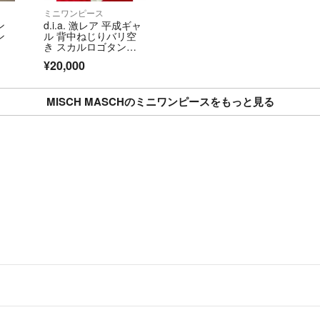
ミニワンピース
ン
d.i.a. 激レア 平成ギャ
ン
ル 背中ねじりバリ空
き スカルロゴタンク
ワンピース
¥20,000
MISCH MASCHのミニワンピースをもっと見る