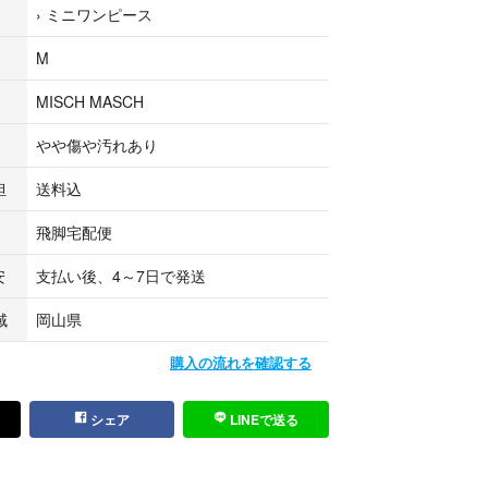
›
ミニワンピース
せの回答を休止しております。＊各商品ページの商
の上ご購入ください。
M
物です
MISCH MASCH
て販売している商品です。多少のお時間差にて欠品
います。予めご了承頂ますようお願い致します。
やや傷や汚れあり
クマ公式パートナーのベクトルによって出品されて
担
送料込
飛脚宅配便
安
支払い後、4～7日で発送
域
岡山県
購入の流れを確認する
シェア
LINEで送る