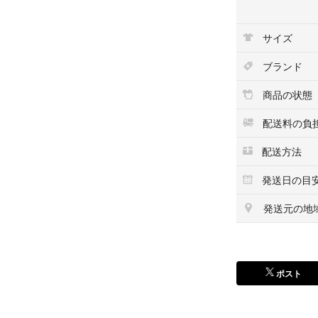
商品のお問い合わ
品詳細等をご確認
サイズ
★本商品は一点
ブランド
他サイトや店舗に
になることもござ
商品の状態
こちらの商品はラ
配送料の負
います。
配送方法
発送日の目
発送元の地
ポスト