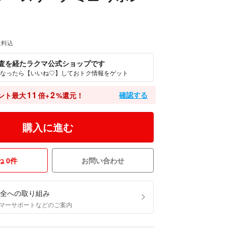
送料込
査を経たラクマ公式ショップです
なったら【いいね♡】しておトク情報をゲット
11
2
確認する
ント最大
倍+
%還元！
購入に進む
 0件
お問い合わせ
全への取り組み
マーサポートなどのご案内