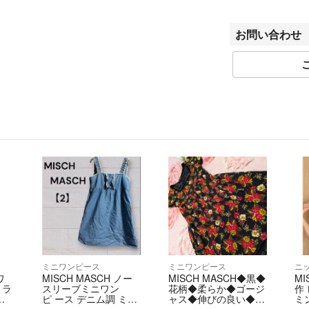
認ください。
ベクトルの計測方
お問い合わせ
きましてはご容赦
商品画像はできる
用のモニターによ
ル品ゆえに付属品
ご入金確認後のご
ん。
商品状態は掲載前
がございました際
が違う、間違えた
・ご注文の商品と
・商品状態が商品
はご返品をお受け
商品到着から5日
ミニワンピース
ミニワンピース
ニ
ワ
MISCH MASCH ノー
MISCH MASCH◆黒◆
MI
返送ください。期
 ラ
スリーブミニワン
花柄◆柔らか◆ゴージ
作
かねます。 必ず
ピ ース デニム調 ミッ
ャス◆伸びの良い◆ワ
ミ
シュマッシュ
ンピース
ー