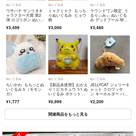
ぬいぐるみ
ぬいぐるみ
ぬいぐるみ
ウサハナ サンリオキ
ミャクミャク もっち
ラウンドワン限定 う
ャラクター大賞 第2
りぬいぐるみ ヒョウ
るりぃみぃ ぬいぐる
弾 ロゴリボン ぬいぐ
柄
み デッドプール MAR
るみ
VEL
¥3,499
¥3,000
¥3,480
ぬいぐるみ
ぬいぐるみ
ぬいぐるみ
ちいかわ もちっとぬ
【新品未使用】おかえ
JELLYCAT ジェリーキ
いぐるみＳ（モモン
り！ピカチュウ 1/1 ぬ
ャット クロワッサ
ガ）
いぐるみ ポケットモ
ン キーホルダー バッ
ンスター 等身大 ポケ
グチャーム
¥1,777
¥6,999
¥2,200
モン
関連商品をもっと見る
SOLD OUT