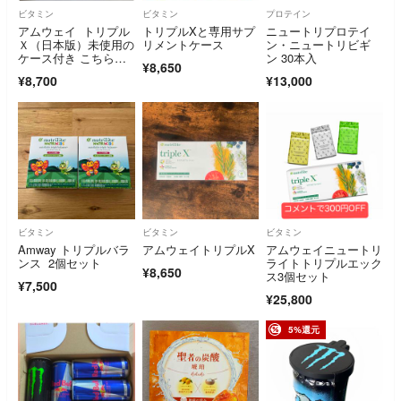
ビタミン
ビタミン
プロテイン
アムウェイ トリプル
トリプルXと専用サプ
ニュートリプロテイ
Ｘ（日本版）未使用の
リメントケース
ン・ニュートリビギ
ケース付き こちらサ
ン 30本入
¥8,650
ンプル画像です。賞味
¥8,700
¥13,000
期限1年以上先のもの
をお送りします。
ビタミン
ビタミン
ビタミン
Amway トリプルバラ
アムウェイトリプルX
アムウェイニュートリ
ンス 2個セット
ライトトリプルエック
¥8,650
ス3個セット
¥7,500
¥25,800
5%還元