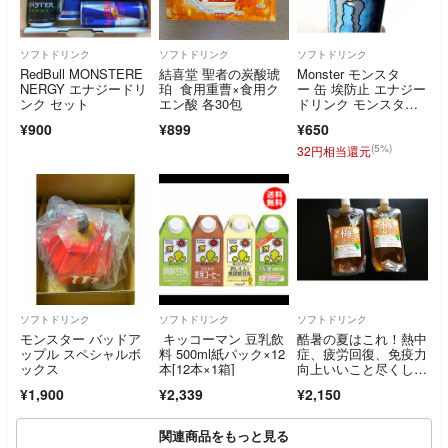
ソフトドリンク
ソフトドリンク
ソフトドリンク
RedBull MONSTERE
結喜堂 聖者の炭酸琥
Monster モンスタ
NERGY エナジードリ
珀 食用重曹×食用ク
ー 缶 埃防止 エナジー
ンク セット
エン酸 各30包
ドリンク モンスター
エナジー
¥900
¥899
¥650
(5%)
32円相当還元
ソフトドリンク
ソフトドリンク
ソフトドリンク
モンスター バッドア
キッコーマン 豆乳飲
酷暑の夏はこれ！熱中
ップル スペシャルボ
料 500ml紙パック×12
症、疲労回復、免疫力
ックス
本[12本×1箱]
向上いいこと尽くしの
梅シロップ【5倍稀釈
¥1,900
¥2,339
¥2,150
用】2本
関連商品をもっと見る