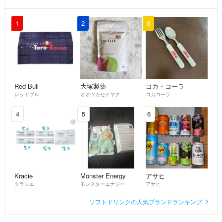
専用ページを出品致しましたのでご確認よろしくお願いします！
購入お待ちしております😊
1
2
3
める(3/28から値上げ)
- 約2ヶ月前
出品者
める(3/28から値上げ)様
さっそくありがとうございます。
ピーチ２箱とファイトプラスを２個まとめてお願いします。
Red Bull
大塚製薬
コカ・コーラ
購入は6/15になりますが、よろしくお願いします。
レッドブル
オオツカセイヤク
コカコーラ
トーマ
- 約2ヶ月前
4
5
6
トーマ様
ありがとうございます！
ファイトプラスは1つ4900円になります💡
める(3/28から値上げ)
- 約2ヶ月前
出品者
Kracie
Monster Energy
アサヒ
クラシエ
モンスターエナジー
アサヒ
ピーチを２箱お願いします。
ソフトドリンクの人気ブランドランキング
あと、ニュートリファイトプラスは取り扱い出来ますか？