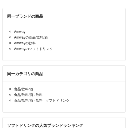
フォーカスとミックスベリーを希望いたします。
可能であれば本日中のクーポン活用して購入したいのですが
同一ブランドの商品
難しければ取り急ぎこちら購入させていただきます。
その際はピーチを希望します。
Amway
ようちゃん☆
- 約2ヶ月前
Amwayの食品/飲料/酒
Amwayの飲料
ピコ様
Amwayのソフトドリンク
コメントありがとうございます😊
2箱で13800円になります！
める(3/28から値上げ)
- 約2ヶ月前
出品者
同一カテゴリの商品
コメント失礼します。
食品/飲料/酒
2箱購入希望の場合おいくらになりますでしょうか。
食品/飲料/酒
›
飲料
食品/飲料/酒
›
飲料
›
ソフトドリンク
ようちゃん☆
- 約2ヶ月前
トーマ様
ありがとうございます😊
ソフトドリンクの人気ブランドランキング