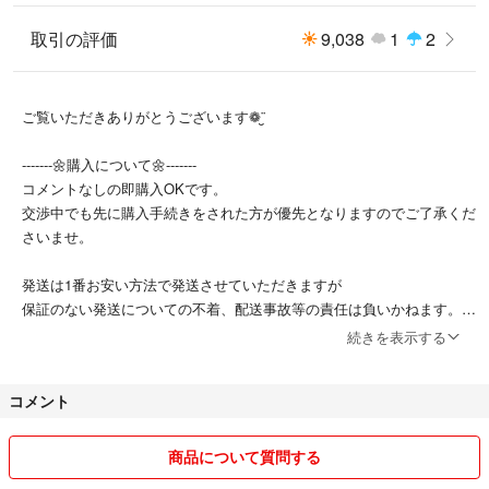
取引の評価
9,038
1
2
ご覧いただきありがとうございます❁¨̮
-------🌼購入について🌼-------
コメントなしの即購入OKです。
交渉中でも先に購入手続きをされた方が優先となりますのでご了承くだ
さいませ。
発送は1番お安い方法で発送させていただきますが
保証のない発送についての不着、配送事故等の責任は負いかねます。追
跡付きの発送等、希望がございましたら購入前にご相談下さい。
続きを表示する
また同一住所での複数ご購入の場合
コメント
同封させて頂きますのでご理解のほど宜しくお願いいたします。
こちらの都合上
商品について質問する
評価が26日になる場合がございます。