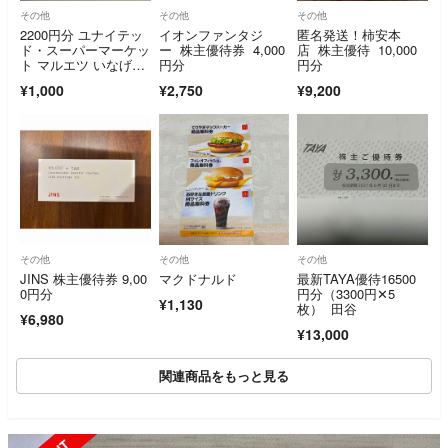
その他
その他
その他
2200円分 ユナイテッ
イオンファンタジ
匿名発送！柿安本
ド・スーパーマーケッ
ー 株主優待券 4,000
店 株主優待 10,000
ト マルエツ いなげ
円分
円分
や かすみ 株主優待券
¥1,000
¥2,750
¥9,200
その他
その他
その他
JINS 株主優待券 9,00
マクドナルド
最新TAYA優待16500
0円分
円分（3300円✕5
¥1,130
枚） 田谷
¥6,980
¥13,000
関連商品をもっと見る
SOLD OUT