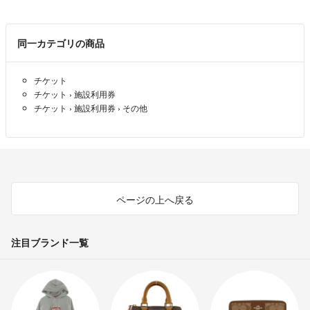
気持ちの良いお取引を心掛けておりますので
宜しくお願いいたします(❁ᴗ͈ˬᴗ͈)ﾍﾟｺﾘ｡:.ﾟஐ⋆
同一カテゴリの商品
チケット
チケット
›
施設利用券
チケット
›
施設利用券
›
その他
ページの上へ戻る
注目ブランド一覧