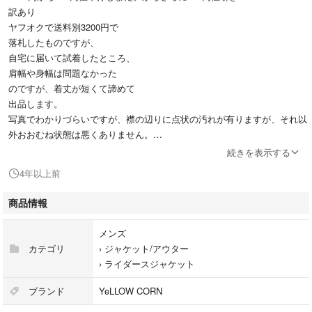
訳あり
ヤフオクで送料別3200円で
落札したものですが、
自宅に届いて試着したところ、
肩幅や身幅は問題なかった
のですが、着丈が短くて諦めて
出品します。
写真でわかりづらいですが、襟の辺りに点状の汚れが有りますが、それ以
外おおむね状態は悪くありません。
内側がメッシュになっていて、
続きを表示する
外の生地は薄いので、春夏に
4年以上前
バイクやタウンユースとして
着ては如何でしょうか。
商品情報
元々が新品ではありませんので、
ノークレームノーリターンで、
メンズ
気になる方はご遠慮ください。
カテゴリ
›
ジャケット/アウター
›
ライダースジャケット
商品名：イエローコーン
ライディングジャケットスイングトップ
ブランド
YeLLOW CORN
サイズ：Lサイズ