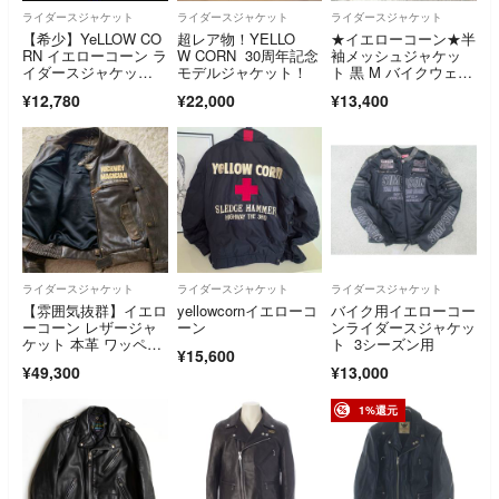
ライダースジャケット
ライダースジャケット
ライダースジャケット
【希少】YeLLOW CO
超レア物！YELLO
★イエローコーン★半
RN イエローコーン ラ
W CORN 30周年記念
袖メッシュジャケッ
イダースジャケッ
モデルジャケット！
ト 黒 M バイクウェ
ト コットン
ア 刺繍 美品 YellowCo
¥12,780
¥22,000
¥13,400
rn ツーリングジャケ
ット
ライダースジャケット
ライダースジャケット
ライダースジャケット
【雰囲気抜群】イエロ
yellowcornイエローコ
バイク用イエローコー
ーコーン レザージャ
ーン
ンライダースジャケッ
ケット 本革 ワッペ
ト 3シーズン用
¥15,600
ン ブラウン 3L
¥49,300
¥13,000
1%還元