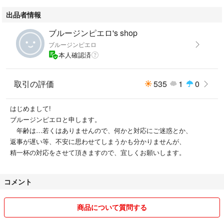
身幅：６３㎝
出品者情報
袖丈：６０㎝
着丈：６０㎝
ブルージンピエロ's shop
ブルージンピエロ
注：小さくたたんで送りますので
本人確認済
ご理解願います。
取引の評価
535
1
0
はじめまして!
ブルージンピエロと申します。
年齢は…若くはありませんので、何かと対応にご迷惑とか、
返事が遅い等、不安に思わせてしまうかも分かりませんが、
精一杯の対応をさせて頂きますので、宜しくお願いします。
コメント
商品について質問する