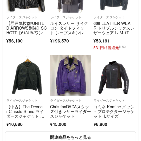
ライダースジャケット
ライダースジャケット
ライダースジャケット
【雰囲気抜群/UNITE
ルイスレザー サイク
666 LEATHER WEA
D ARROWS別注】SC
ロン タイトフィッ
R トリプルシックスレ
HOTT【613UA/ワンス
ト シープスキンレザ
ザーウェア LJM-1T
ター ダブルライダー
ー ダブル ライダース
F Double Riders Jack
¥56,100
¥196,570
¥53,191
スジャケット】38 US
ジャケット アウタ
et ダブルライダース
A製 ブラック ショッ
ー ブラック 42【中
ジャケット タイトフ
(1%)
531円相当還元
ト 26070529
古】
ィット ステアハイ
ド ブラック
ライダースジャケット
ライダースジャケット
ライダースジャケット
【中古】The Decne
ChristianDADAスタッ
コミネ Komine メッシ
r Classic Brand ライ
ズ付きレザーライダー
ュプロテクタージャケ
ダースジャケット サ
スジャケット
ット Lサイズ
イズL 黒 傷汚れあり[9
¥10,680
¥45,000
¥6,800
1][240091414904]
関連商品をもっと見る