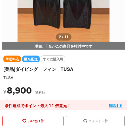
2 / 11
1
現在、
名がこの商品を検討中です
送料込
匿名配送
すぐに購入可
[美品]ダイビング フィン TUSA
TUSA
8,900
¥
送料込
11
条件達成でポイント最大
倍還元！
確認する
いいね 1件
コメント 0件