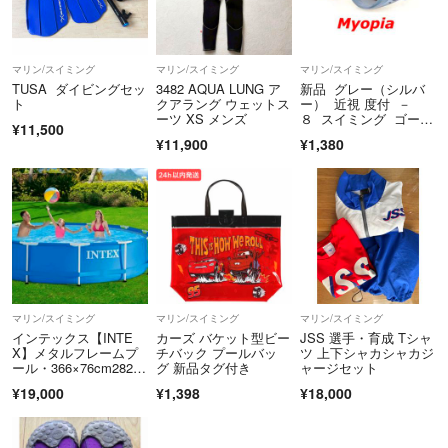
マリン/スイミング
マリン/スイミング
マリン/スイミング
TUSA ダイビングセッ
3482 AQUA LUNG ア
新品 グレー（シルバ
ト
クアラング ウェットス
ー） 近視 度付 －
ーツ XS メンズ
８ スイミング ゴーグ
¥11,500
ル 水泳 プール
¥11,900
¥1,380
マリン/スイミング
マリン/スイミング
マリン/スイミング
インテックス【INTE
カーズ バケット型ビー
JSS 選手・育成 Tシャ
X】メタルフレームプ
チバック プールバッ
ツ 上下シャカシャカジ
ール・366×76cm28210
グ 新品タグ付き
ャージセット
未使用
¥19,000
¥1,398
¥18,000