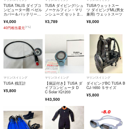
TUSA TALIS ダイブコ
TUSA ダイビング/シュ
TUSAウェットスー
ンピューター用 ベゼル
ノーケルフィン・マリ
ツ ダイビングML(男女
カバー＆バッテリー交
ンシューズ セット 23c
兼用) ウェットスーツ
換ツール
m
¥4,000
¥3,789
¥8,000
(1%)
40円相当還元
マリン/スイミング
マリン/スイミング
マリン/スイミング
TUSA 残圧計
【保証付き】TUSA ダ
ダイビングBC TUSA B
イブコンピュータ D
CJ-1650 Ｓサイズ
¥5,800
C Solar IQ1203
¥5,800
¥43,500