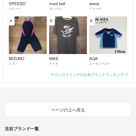
SPEEDO
mont bell
arena
スピード
モンベル
アリーナ
4
5
6
MIZUNO
NIKE
AQA
ミズノ
ナイキ
エーキューエー
マリン/スイミングの人気ブランドランキング
ページの上へ戻る
注目ブランド一覧