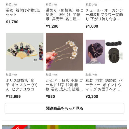
和装小物
和装小物
和装小物
浴衣 着付け小物5点
帯飾り〈葡萄色〉簪に
チュール・オーガンジ
セット
変更可 根付け 半幅
ー和装用フラワー髪飾
帯 兵児帯 名古屋
り 下がり飾り付きヘ
¥1,780
帯 着物 浴衣
アクリップ・2wayコ
¥1,280
¥1,000
サージュ浴衣着物用
和装小物
和装小物
和装小物
ボリス雑貨店 扇
かんざし 幅広 小花 ゴ
和装 浴衣 結婚式 パ
子 ギュスターヴく
ールド U字 和装 着
ーティー ポイントウ
ん ヒグチユウコ
物 浴衣 成人式 結婚
ィッグ お団子ヘア ダ
式 卒業式 ヘアアクセ
ークブラウン
¥12,999
¥880
¥3,300
サリー 匿名配送 新
品 かわいい
関連商品をもっと見る
SOLD OUT