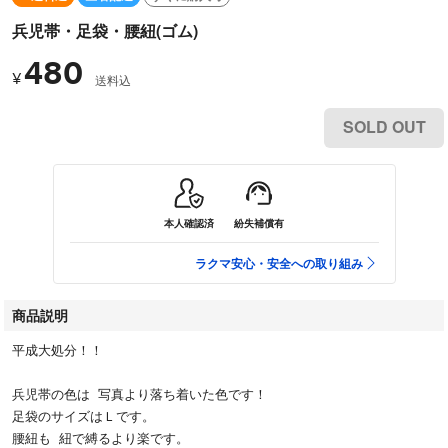
兵児帯・足袋・腰紐(ゴム)
480
¥
送料込
SOLD OUT
本人確認済
紛失補償有
ラクマ安心・安全への取り組み
商品説明
平成大処分！！
兵児帯の色は 写真より落ち着いた色です！
足袋のサイズはＬです。
腰紐も 紐で縛るより楽です。