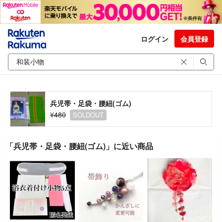
ログイン
会員登録
兵児帯・足袋・腰紐(ゴム)
¥480
SOLDOUT
「兵児帯・足袋・腰紐(ゴム)」に近い商品