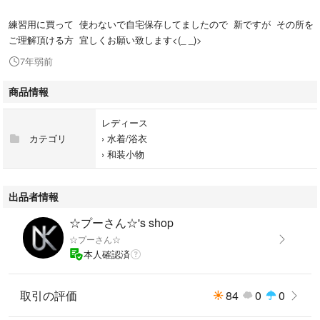
練習用に買って 使わないで自宅保存してましたので 新ですが その所を
ご理解頂ける方 宜しくお願い致します<(_ _)>
7年弱前
商品情報
レディース
カテゴリ
›
水着/浴衣
›
和装小物
出品者情報
☆プーさん☆'s shop
☆プーさん☆
本人確認済
取引の評価
84
0
0