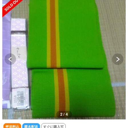
2 / 4
送料込
匿名配送
すぐに購入可