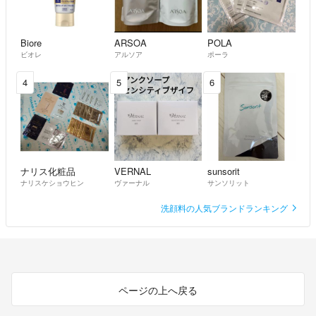
Biore
ARSOA
POLA
ビオレ
アルソア
ポーラ
4
5
6
ナリス化粧品
VERNAL
sunsorit
ナリスケショウヒン
ヴァーナル
サンソリット
洗顔料の人気ブランドランキング
ページの上へ戻る