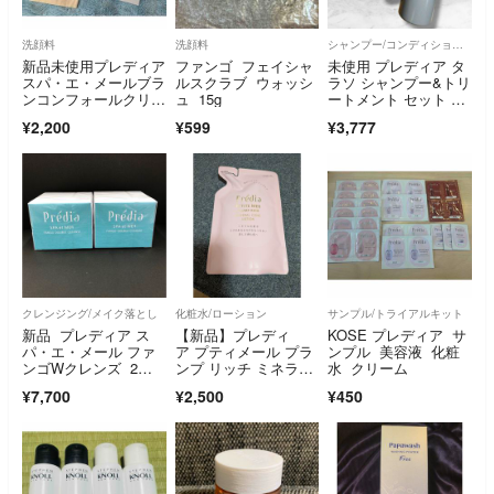
洗顔料
洗顔料
シャンプー/コンディショナーセット
新品未使用プレディア
ファンゴ フェイシャ
未使用 プレディア タ
スパ・エ・メールブラ
ルスクラブ ウォッシ
ラソ シャンプー&トリ
ンコンフォールクリア
ュ 15g
ートメント セット ヘ
ジェルウォッシュ
アケア 美容
¥2,200
¥599
¥3,777
クレンジング/メイク落とし
化粧水/ローション
サンプル/トライアルキット
新品 プレディア ス
【新品】プレディ
KOSE プレディア サ
パ・エ・メール ファ
ア プティメール プラ
ンプル 美容液 化粧
ンゴWクレンズ 2
ンプ リッチ ミネラル
水 クリーム
個
コンク ローション
¥7,700
¥2,500
¥450