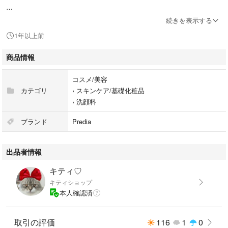
#コーセー
続きを表示する
#コスメ/美容
1年以上前
#スキンケア/基礎化粧品
#洗顔料
商品情報
コスメ/美容
カテゴリ
›
スキンケア/基礎化粧品
›
洗顔料
ブランド
Predia
出品者情報
キティ♡
キティショップ
本人確認済
取引の評価
116
1
0