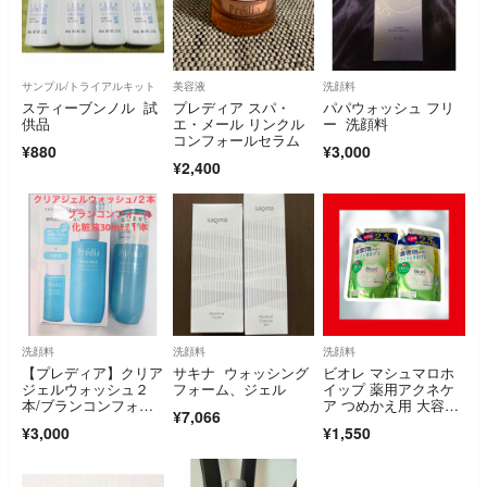
サンプル/トライアルキット
美容液
洗顔料
スティーブンノル 試
プレディア スパ・
パパウォッシュ フリ
供品
エ・メール リンクル
ー 洗顔料
コンフォールセラム
¥880
¥3,000
¥2,400
洗顔料
洗顔料
洗顔料
【プレディア】クリア
サキナ ウォッシング
ビオレ マシュマロホ
ジェルウォッシュ２
フォーム、ジェル
イップ 薬用アクネケ
本/ブランコンフォー
ア つめかえ用 大容
¥7,066
ル30ml
量 2.5回分 2個セット
¥3,000
¥1,550