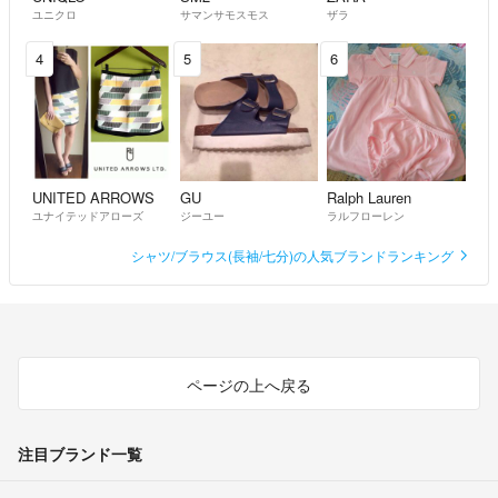
ユニクロ
サマンサモスモス
ザラ
4
5
6
UNITED ARROWS
GU
Ralph Lauren
ユナイテッドアローズ
ジーユー
ラルフローレン
シャツ/ブラウス(長袖/七分)の人気ブランドランキング
ページの上へ戻る
注目ブランド一覧