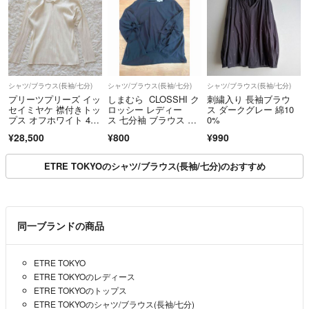
シャツ/ブラウス(長袖/七分)
シャツ/ブラウス(長袖/七分)
シャツ/ブラウス(長袖/七分)
プリーツプリーズ イッ
しまむら CLOSSHI ク
刺繍入り 長袖ブラウ
セイミヤケ 襟付きトッ
ロッシー レディー
ス ダークグレー 綿10
プス オフホワイト 4サ
ス 七分袖 ブラウス ネ
0%
イズ 長袖
イビー Mサイズ
¥28,500
¥800
¥990
ETRE TOKYOのシャツ/ブラウス(長袖/七分)のおすすめ
同一ブランドの商品
ETRE TOKYO
ETRE TOKYOのレディース
ETRE TOKYOのトップス
ETRE TOKYOのシャツ/ブラウス(長袖/七分)