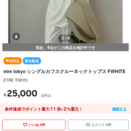
2 / 8
4
現在、
名がこの商品を検討中です
送料込
匿名配送
etre tokyo シングルカフスクルーネックトップス FWHITE
ETRE TOKYO
25,000
¥
送料込
11
2
条件達成でポイント最大
倍+
%還元！
確認する
いいね 4件
コメント 0件