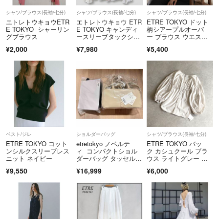
シャツ/ブラウス(長袖/七分)
シャツ/ブラウス(長袖/七分)
シャツ/ブラウス(長袖/七分)
エトレトウキョウETR
エトレトウキョウ ETR
ETRE TOKYO ドット
E TOKYO シャーリン
E TOKYO キャンディ
柄シアープルオーバ
グブラウス
ースリーブタックシャ
ー ブラウス ウエスト
ツ F
シャーリング
¥2,000
¥7,980
¥5,400
ベスト/ジレ
ショルダーバッグ
シャツ/ブラウス(長袖/七分)
ETRE TOKYO コット
etretokyo ノベルテ
ETRE TOKYO バッ
ンシルクスリーブレス
ィ コンパクトショル
ク カシュクール ブラ
ニット ネイビー
ダーバッグ タッセルポ
ウス ライトグレー 雑
ーチ 2点セット
誌掲載品
¥9,550
¥16,999
¥6,000