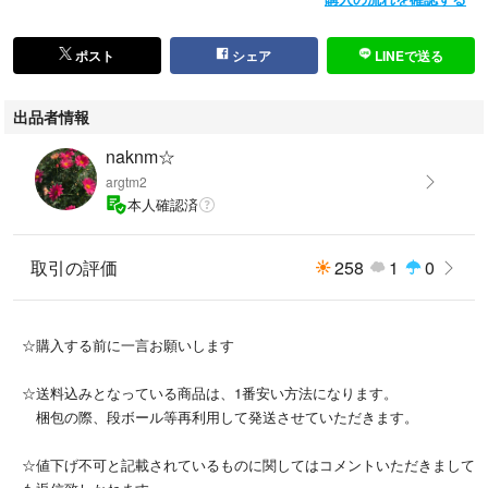
enof ENOF イナフ
BASErange ベースレンジ
chiiiibag
ポスト
シェア
LINEで送る
出品者情報
naknm☆
argtm2
本人確認済
取引の評価
258
1
0
☆購入する前に一言お願いします
☆送料込みとなっている商品は、1番安い方法になります。
梱包の際、段ボール等再利用して発送させていただきます。
☆値下げ不可と記載されているものに関してはコメントいただきまして