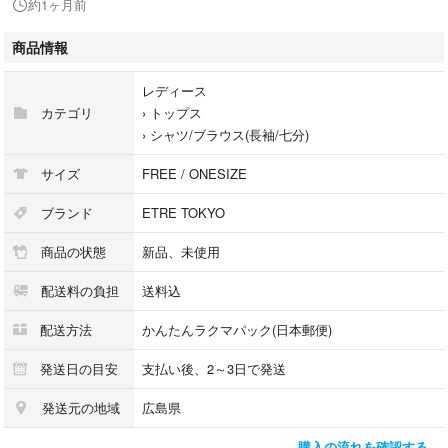
約1ヶ月前
商品情報
レディース
他のサイトでも出品していますので突然の削除あります。
カテゴリ
›
トップス
ご了承ください。
›
シャツ/ブラウス(長袖/七分)
etre tokyo
サイズ
FREE / ONESIZE
CLANE クラネ
todayful TODAYFUL トゥデイフル
ブランド
ETRE TOKYO
Ameri VINTAGE アメリヴィンテージ
商品の状態
新品、未使用
ungrid アングリッド
ENA イエナ
配送料の負担
送料込
Spick and Span スピックアンドスパン
JOURNALSTANDARD ジャーナルスタンダード
配送方法
かんたんラクマパック(日本郵便)
UNITEDARROWS ユナイテッドアローズ
BEAMS ビームス
発送日の目安
支払い後、2～3日で発送
SHIPS シップス
発送元の地域
広島県
PELLICO ペリーコ
FABIO RUSCONI ファビオルスコーニ
購入の流れを確認する