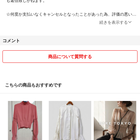
も返信致しかねます。
☆何度か支払いなくキャンセルとなったことがあった為、評価の悪い方
とのお取引をご遠慮させていただく場合があります
続きを表示する
値下げ交渉中でも、先に提示している価格で購入していただける方を優
コメント
先致します。
購入後のキャンセルはご遠慮ください。ご確認の上ご購入お願い致しま
商品について質問する
す。
ペット飼っておりません。
喫煙者なし
こちらの商品もおすすめです
気持ちの良いお取引きを心掛けたいと思います☺︎
よろしくお願い致します^_^