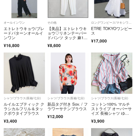
オールインワン
その他
ロングワンピース/マキシワンピース
エトレトウキョウ/ブレ
【美品】エトレトウキ
ETRE TOKYOワンピー
ードパターンオールイ
ョウ♡リネンテーパー
ス
ンワン
ドパンツ タック 麻10
¥17,000
0% ホワイト ETRE TO
¥16,800
¥8,600
KYO ゆったり ワイド
パンツ
シャツ/ブラウス(長袖/七分)
シャツ/ブラウス(長袖/七分)
シャツ/ブラウス(長袖/七分)
ルイルエブティック ク
新品タグ付き Sov. / フ
コットン100% マルチ
ラシカルフリル＆タッ
ラワーサテンブラウス
ストライプ オーバーサ
クボウタイブラウス
イズ 長袖シャツ ゆっ
¥12,000
たり
¥3,400
¥3,900