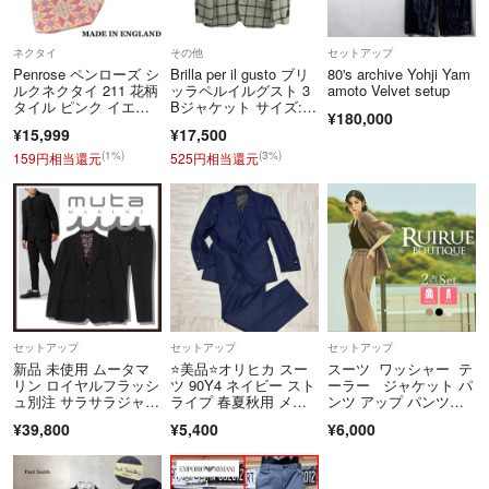
■梱包・ギフト配送
ネクタイ
その他
セットアップ
・複数商品購入いただいた場合でも原則同梱対応は行えません。
Penrose ペンローズ シ
Brilla per il gusto ブリ
80's archive Yohji Yam
ルクネクタイ 211 花柄
ッラペルイルグスト 3
amoto Velvet setup
・ギフト梱包は承っておりません。
タイル ピンク イエロ
Bジャケット サイズ:4
¥180,000
ー
6 チェック/カシミヤ
¥15,999
¥17,500
■キャンセル
混 ブラウン/ベージ
ュ メンズ / 240001195
(1%)
(3%)
159円相当還元
525円相当還元
・お客様都合によるキャンセルは原則お受けしておりません。
159
※こちらのアカウントはラクマ公式ショップのMODESCAPE（モード
スケープ）によって運営されています。
株式会社モードスケープ
▼適格請求書発行事業者登録番号
T3011001053454
▼特商法
セットアップ
セットアップ
セットアップ
https://fril.jp/ts/official/law/dsc/
新品 未使用 ムータマ
⭐️美品⭐️オリヒカ スー
スーツ ワッシャー テ
▼返品特約
リン ロイヤルフラッシ
ツ 90Y4 ネイビー スト
ーラー ジャケット パ
ュ別注 サラサラジャケ
ライプ 春夏秋用 メン
ンツ アップ パンツス
https://fril.jp/ts/official/law/dsc/#return_policy
ット パンツ セットア
ズ
ーツ ベルト
¥39,800
¥5,400
¥6,000
ップ ブラックL【mut
a MARINE】