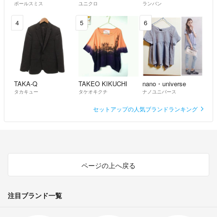
ポールスミス
ユニクロ
ランバン
4
5
6
TAKA-Q
TAKEO KIKUCHI
nano・universe
タカキュー
タケオキクチ
ナノユニバース
セットアップの人気ブランドランキング
ページの上へ戻る
注目ブランド一覧