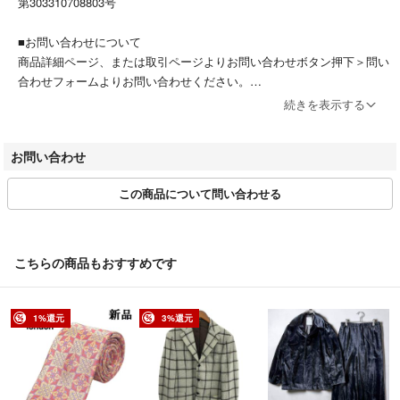
第303310708803号
店頭で商品をご覧になりたい場合は前日までにご予約が必要です。
ご予約せずにご来店いただいても商品を用意できかねることがございま
■お問い合わせについて
す。予めご了承ください。
商品詳細ページ、または取引ページよりお問い合わせボタン押下＞問い
合わせフォームよりお問い合わせください。
受付時間：平日11:00～18:00(日祝休み)
続きを表示する
※商品に関するお問合せの際は該当商品の「商品管理ID」をお伝えくだ
お問い合わせ
さい。
例）【商品管理ID】ITBGEGRFT8U0
この商品について問い合わせる
■お取引について
・当店はラクマの規約に則り営業しています。
・特定のお客様に対するお取り置きや専用対応は原則行っておりませ
こちらの商品もおすすめです
ん。
・お問い合わせの有無に関わらず、ご購入は先着順となります。
・ご購入手続きから2営業日以内に発送いたします。
1%還元
3%還元
・2日後以降の受取日時指定がある場合は、コメント欄にご記入くださ
い。ご記入がない場合は、最短の指定日なしでお送りいたします。
※日曜・祝日は提携倉庫が休業となるため、発送までにお時間を頂戴す
る場合がございます。予めご了承くださいませ。