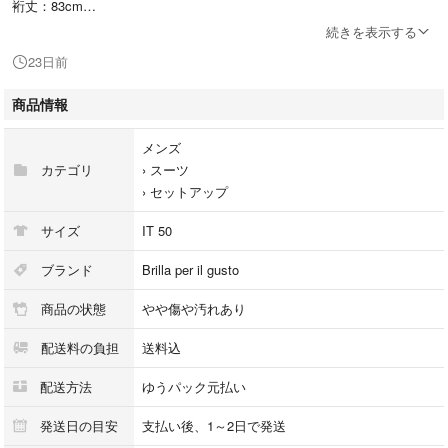
裄丈：83cm
袖丈：60cm
続きを表示する
23日前
ウエスト：90cm
もも幅：27cm
商品情報
ひざ幅：23cm
裾幅：20cm
メンズ
股上：25.5cm
カテゴリ
›
スーツ
股下：71.5cm
›
セットアップ
サイズ
IT 50
【素材】表地：毛89％、絹6％、カシミヤ5％ 裏地・袖裏地：キュプラ10
0％
ブランド
Brilla per il gusto
【カラー】グレー
商品の状態
やや傷や汚れあり
【状態ランク】 中古B
配送料の負担
送料込
【状態について】特筆すべき汚れやダメージはございませんが、やや使用
感がございます。
配送方法
ゆうパック元払い
【備考】
24-17-0794-015
発送日の目安
支払い後、1～2日で発送