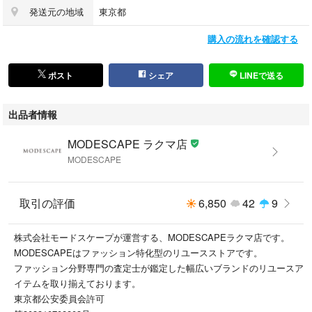
発送元の地域
東京都
＊ランク説明
新品：新品（お買い取りのお品物は含みません）
購入の流れを確認する
未使用品：新古品、使用感の無い新品同様品
中古Ａ：使用感の少ない状態の良い中古品
中古Ｂ：使用感があり、軽度のダメージや汚れが見受けられる中古品
ポスト
シェア
LINEで送る
中古Ｃ：汚れやダメージが多数見受けられる中古品
中古Ｄ：難あり品、ジャンク品、修理が必要な品物
出品者情報
※注意事項はプロフィール欄をご覧ください。
MODESCAPE ラクマ店
※他サイト及び店舗においても販売している商品です。時間差にて欠品に
MODESCAPE
なることもございます。予めご了承いただきますようお願いいたします。
こちらの商品はラクマ公式パートナーであるモードスケープによって出品
取引の評価
6,850
42
9
されています。
株式会社モードスケープが運営する、MODESCAPEラクマ店です。
MODESCAPE（モードスケープ）はブランド服に特化して買取・販売を
MODESCAPEはファッション特化型のリユースストアです。
行っているリユースショップです。
ファッション分野専門の査定士が鑑定した幅広いブランドのリユースア
渋谷に実店舗もございます。
イテムを取り揃えております。
東京都公安委員会許可
出品している商品は弊社倉庫にて保管しています。