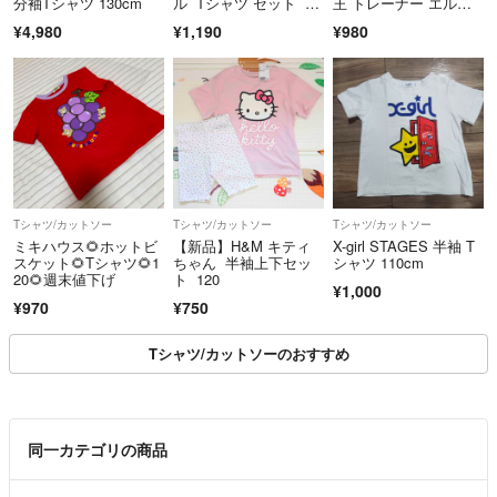
分袖Tシャツ 130cm
ル Tシャツ セット ブ
王 トレーナー エル
ラック 140
サ アナ
¥4,980
¥1,190
¥980
Tシャツ/カットソー
Tシャツ/カットソー
Tシャツ/カットソー
ミキハウス🌻ホットビ
【新品】H&M キティ
X-girl STAGES 半袖 T
スケット🌻Tシャツ🌻1
ちゃん 半袖上下セッ
シャツ 110cm
20🌻週末値下げ
ト 120
¥1,000
¥970
¥750
Tシャツ/カットソーのおすすめ
同一カテゴリの商品