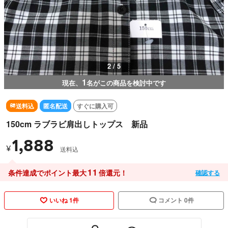
3 / 5
1
現在、
名がこの商品を検討中です
送料込
匿名配送
すぐに購入可
150cm ラブラビ肩出しトップス 新品
1,888
¥
送料込
11
条件達成でポイント最大
倍還元！
確認する
いいね 1件
コメント 0件