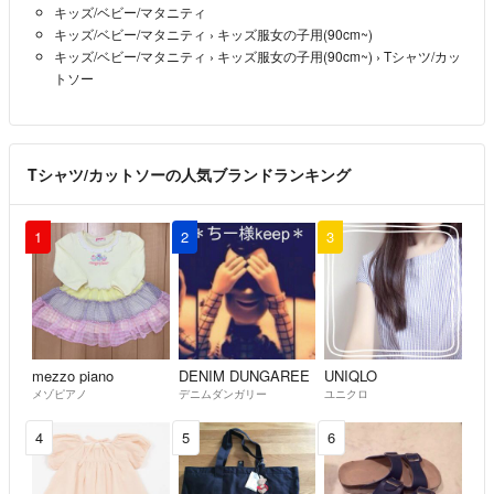
キッズ/ベビー/マタニティ
キッズ/ベビー/マタニティ
›
キッズ服女の子用(90cm~)
キッズ/ベビー/マタニティ
›
キッズ服女の子用(90cm~)
›
Tシャツ/カッ
トソー
Tシャツ/カットソーの人気ブランドランキング
1
2
3
mezzo piano
DENIM DUNGAREE
UNIQLO
メゾピアノ
デニムダンガリー
ユニクロ
4
5
6