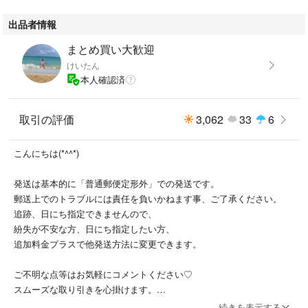
出品者情報
まとめ買い大歓迎
けいたん
本人確認済
取引の評価
3,062
33
6
こんにちは(*^^*)
発送は基本的に「普通郵便定形外」での発送です。
郵送上でのトラブルには責任を負いかねます事、ご了承ください。
追跡、日にち指定できませんので、
紛失が不安な方、日にち指定したい方、
追加料金プラスで他発送方法に変更できます。
ご不明な点等はお気軽にコメントください♡
スムーズな取り引きを心掛けます。
キャンセル、返品は断ります。
続きを表示する