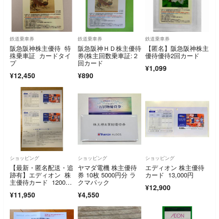
鉄道乗車券
鉄道乗車券
鉄道乗車券
阪急阪神株主優待 特
阪急阪神ＨＤ株主優待
【匿名】阪急阪神株主
殊乗車証 カードタイ
券(株主回数乗車証:２
優待優待2回カード
プ
回カード
¥1,099
¥12,450
¥890
ショッピング
ショッピング
ショッピング
【最新・匿名配送・追
ヤマダ電機 株主優待
エディオン 株主優待
跡有】エディオン 株
券 10枚 5000円分 ラ
カード 13,000円
主優待カード 12000
クマパック
¥12,900
円分
¥11,950
¥4,550