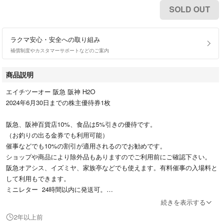
SOLD OUT
ラクマ安心・安全への取り組み
補償制度やカスタマーサポートなどのご案内
商品説明
エイチツーオー 阪急 阪神 H2O
2024年6月30日までの株主優待券1枚
阪急、阪神百貨店10%、食品は5%引きの優待です。
（お釣りの出る金券でも利用可能）
催事などでも10%の割引が適用されるのでお勧めです。
ショップや商品により除外品もありますのでご利用前にご確認下さい。
阪急オアシス、イズミヤ、家族亭などでも使えます。有料催事の入場料と
して利用もできます。
ミニレター 24時間以内に発送可。
続きを表示する
#阪急百貨店株主優待券
2年以上前