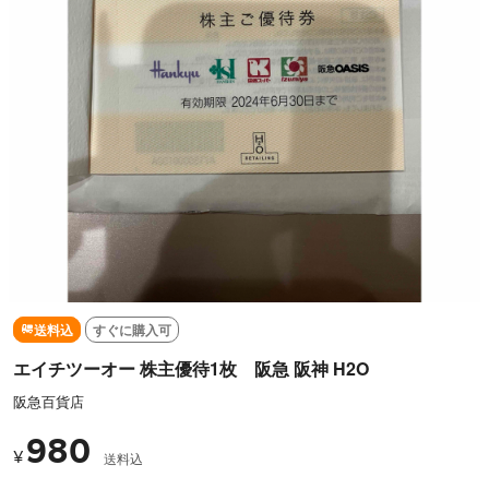
送料込
すぐに購入可
エイチツーオー 株主優待1枚 阪急 阪神 H2O
阪急百貨店
980
¥
送料込