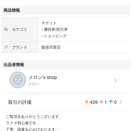
#阪急阪神百貨店H2O
#百貨店優待券 #株主優待
商品情報
#エイチ・ツー・オーリテイリング
#h2o株主優待券 #百貨店株主優待
チケット
カテゴリ
›
優待券/割引券
›
ショッピング
ブランド
阪急百貨店
出品者情報
メロン's shop
メロン
取引の評価
439
1
0
ご覧頂きありがとうございます。
ラクマ初心者です。
丁寧、迅速を心がけおります。